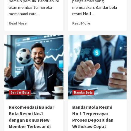
pemain pemula. Panduan ini
pengalaman yang
akan membantu mereka
memuaskan. Bandar bola
memahami cara...
resmi No.1...
Read More
Read More
Bandar Bola
Bandar Bola
Rekomendasi Bandar
Bandar Bola Resmi
Bola Resmi No.1
No.1 Terpercaya:
dengan Bonus New
Proses Deposit dan
Member Terbesar di
Withdraw Cepat