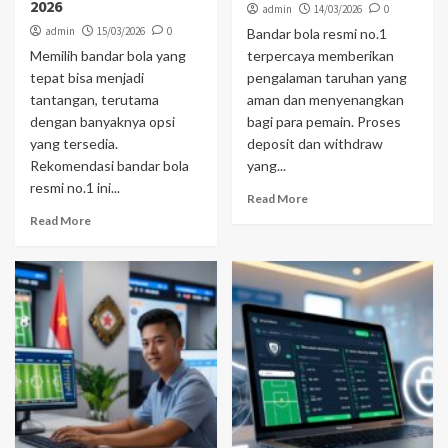
2026
admin
14/03/2026
0
admin
15/03/2026
0
Bandar bola resmi no.1
Memilih bandar bola yang
terpercaya memberikan
tepat bisa menjadi
pengalaman taruhan yang
tantangan, terutama
aman dan menyenangkan
dengan banyaknya opsi
bagi para pemain. Proses
yang tersedia.
deposit dan withdraw
Rekomendasi bandar bola
yang...
resmi no.1 ini...
Read More
Read More