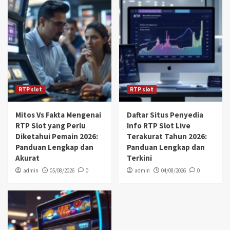
RTP slot
RTP slot
Mitos Vs Fakta Mengenai
Daftar Situs Penyedia
RTP Slot yang Perlu
Info RTP Slot Live
Diketahui Pemain 2026:
Terakurat Tahun 2026:
Panduan Lengkap dan
Panduan Lengkap dan
Akurat
Terkini
admin
05/08/2026
0
admin
04/08/2026
0