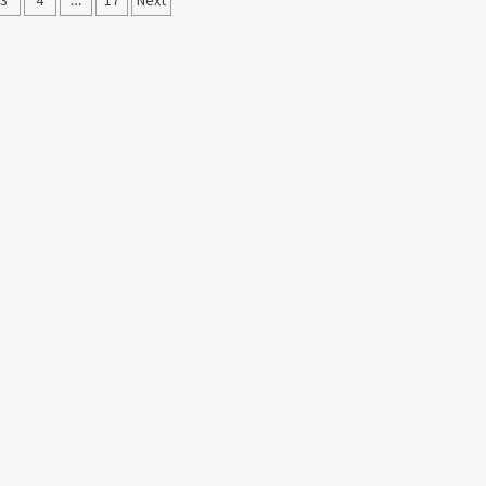
3
4
17
Next
ation