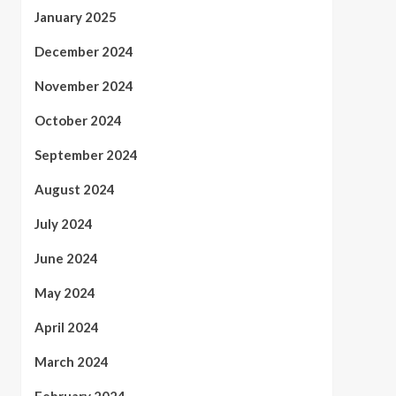
January 2025
December 2024
November 2024
October 2024
September 2024
August 2024
July 2024
June 2024
May 2024
April 2024
March 2024