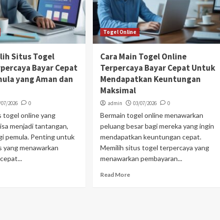
Togel Online
lih Situs Togel
Cara Main Togel Online
rpercaya Bayar Cepat
Terpercaya Bayar Cepat Untuk
mula yang Aman dan
Mendapatkan Keuntungan
Maksimal
/07/2026
0
admin
03/07/2026
0
s togel online yang
Bermain togel online menawarkan
isa menjadi tantangan,
peluang besar bagi mereka yang ingin
gi pemula. Penting untuk
mendapatkan keuntungan cepat.
us yang menawarkan
Memilih situs togel terpercaya yang
epat...
menawarkan pembayaran...
Read More