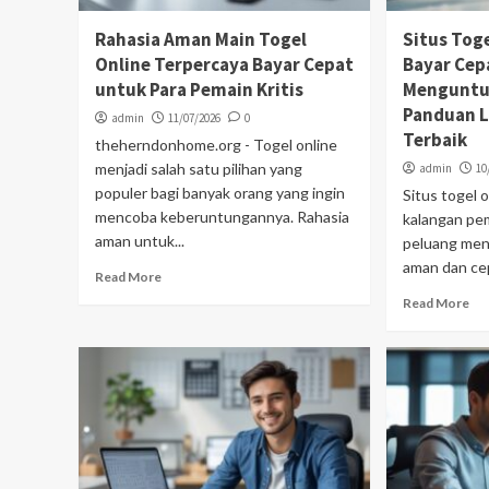
Rahasia Aman Main Togel
Situs Tog
Online Terpercaya Bayar Cepat
Bayar Cep
untuk Para Pemain Kritis
Menguntu
Panduan L
admin
11/07/2026
0
Terbaik
theherndonhome.org - Togel online
menjadi salah satu pilihan yang
admin
10
populer bagi banyak orang yang ingin
Situs togel 
mencoba keberuntungannya. Rahasia
kalangan pem
aman untuk...
peluang men
aman dan cep
Read More
Read More