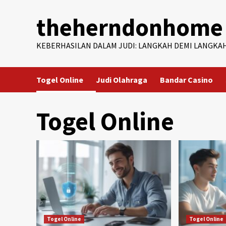
Skip
theherndonhome
to
content
KEBERHASILAN DALAM JUDI: LANGKAH DEMI LANGKA
Togel Online
Judi Olahraga
Bandar Casino
Togel Online
Togel Online
Togel Online