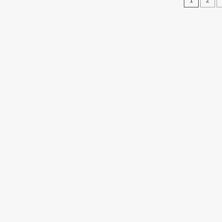
Posts
2
pagin