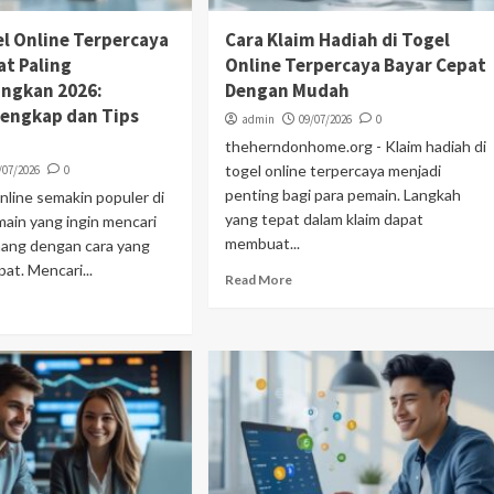
el Online Terpercaya
Cara Klaim Hadiah di Togel
at Paling
Online Terpercaya Bayar Cepat
ngkan 2026:
Dengan Mudah
engkap dan Tips
admin
09/07/2026
0
theherndonhome.org - Klaim hadiah di
togel online terpercaya menjadi
/07/2026
0
penting bagi para pemain. Langkah
online semakin populer di
yang tepat dalam klaim dapat
ain yang ingin mencari
membuat...
ang dengan cara yang
at. Mencari...
Read More