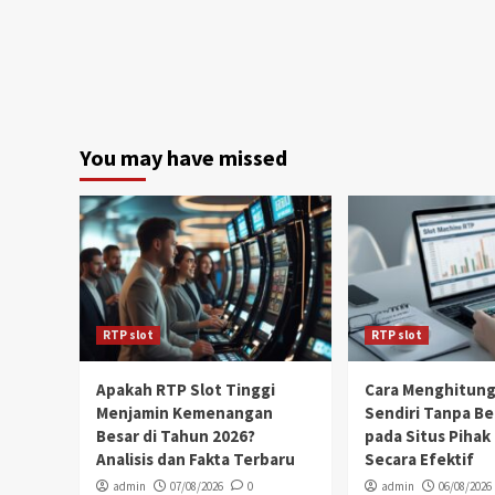
You may have missed
RTP slot
RTP slot
Apakah RTP Slot Tinggi
Cara Menghitung
Menjamin Kemenangan
Sendiri Tanpa B
Besar di Tahun 2026?
pada Situs Pihak
Analisis dan Fakta Terbaru
Secara Efektif
admin
07/08/2026
0
admin
06/08/2026