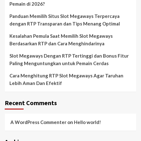
Pemain di 2026?
Panduan Memilih Situs Slot Megaways Terpercaya
dengan RTP Transparan dan Tips Menang Optimal
Kesalahan Pemula Saat Memilih Slot Megaways
Berdasarkan RTP dan Cara Menghindarinya
Slot Megaways Dengan RTP Tertinggi dan Bonus Fitur
Paling Menguntungkan untuk Pemain Cerdas
Cara Menghitung RTP Slot Megaways Agar Taruhan
Lebih Aman Dan Efektif
Recent Comments
A WordPress Commenter
on
Hello world!