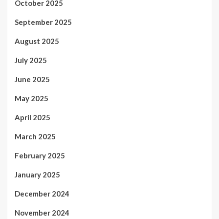
October 2025
September 2025
August 2025
July 2025
June 2025
May 2025
April 2025
March 2025
February 2025
January 2025
December 2024
November 2024