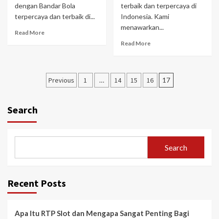
dengan Bandar Bola
terbaik dan terpercaya di
terpercaya dan terbaik di...
Indonesia. Kami
menawarkan...
Read More
Read More
Posts
Previous
1
…
14
15
16
17
pagination
Search
Search
Recent Posts
Apa Itu RTP Slot dan Mengapa Sangat Penting Bagi