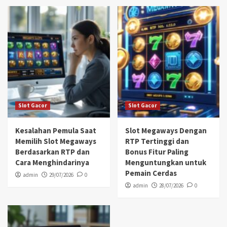
Slot Gacor
Slot Gacor
Kesalahan Pemula Saat
Slot Megaways Dengan
Memilih Slot Megaways
RTP Tertinggi dan
Berdasarkan RTP dan
Bonus Fitur Paling
Cara Menghindarinya
Menguntungkan untuk
Pemain Cerdas
admin
29/07/2026
0
admin
28/07/2026
0