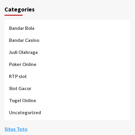
Categories
Bandar Bola
Bandar Casino
Judi Olahraga
Poker Online
RTP slot
Slot Gacor
Togel Online
Uncategorized
Situs Toto