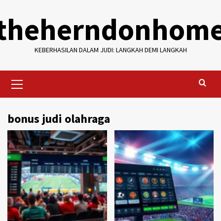
Skip
theherndonhom
to
content
KEBERHASILAN DALAM JUDI: LANGKAH DEMI LANGKAH
Primary
Menu
bonus judi olahraga