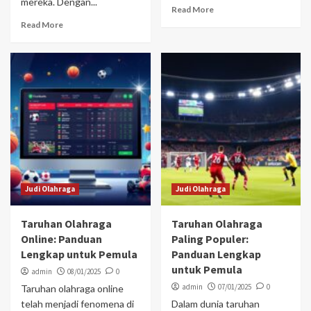
mereka. Dengan...
Read More
Read More
Judi Olahraga
Judi Olahraga
Taruhan Olahraga
Taruhan Olahraga
Online: Panduan
Paling Populer:
Lengkap untuk Pemula
Panduan Lengkap
untuk Pemula
admin
08/01/2025
0
admin
07/01/2025
0
Taruhan olahraga online
telah menjadi fenomena di
Dalam dunia taruhan