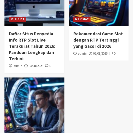
RTP slot
RTP slot
Daftar Situs Penyedia
Rekomendasi Game Slot
Info RTP Slot Live
dengan RTP Tertinggi
Terakurat Tahun 2026:
yang Gacor di 2026
Panduan Lengkap dan
admin
03/08/2026
0
Terkini
admin
04/08/2026
0