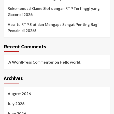
Rekomendasi Game Slot dengan RTP Tertinggi yang
Gacor di 2026
Apa Itu RTP Slot dan Mengapa Sangat Penting Bagi
Pemain di 2026?
Recent Comments
A WordPress Commenter
on
Hello world!
Archives
August 2026
July 2026
June 2026