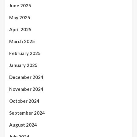
June 2025
May 2025
April 2025
March 2025
February 2025
January 2025
December 2024
November 2024
October 2024
September 2024
August 2024
July 2024