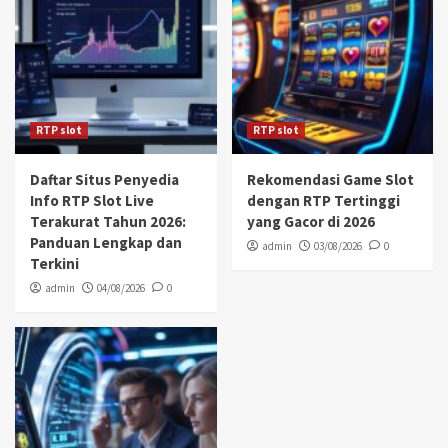
RTP slot
RTP slot
Daftar Situs Penyedia
Rekomendasi Game Slot
Info RTP Slot Live
dengan RTP Tertinggi
Terakurat Tahun 2026:
yang Gacor di 2026
Panduan Lengkap dan
admin
03/08/2026
0
Terkini
admin
04/08/2026
0