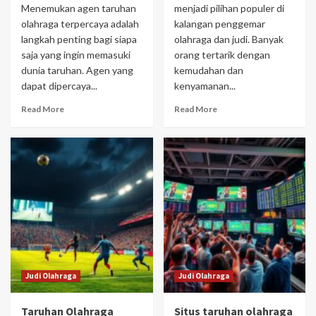
Menemukan agen taruhan
menjadi pilihan populer di
olahraga terpercaya adalah
kalangan penggemar
langkah penting bagi siapa
olahraga dan judi. Banyak
saja yang ingin memasuki
orang tertarik dengan
dunia taruhan. Agen yang
kemudahan dan
dapat dipercaya...
kenyamanan...
Read More
Read More
Judi Olahraga
Judi Olahraga
Taruhan Olahraga
Situs taruhan olahraga