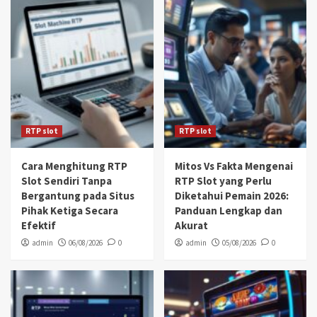
RTP slot
RTP slot
Cara Menghitung RTP
Mitos Vs Fakta Mengenai
Slot Sendiri Tanpa
RTP Slot yang Perlu
Bergantung pada Situs
Diketahui Pemain 2026:
Pihak Ketiga Secara
Panduan Lengkap dan
Efektif
Akurat
admin
06/08/2026
0
admin
05/08/2026
0