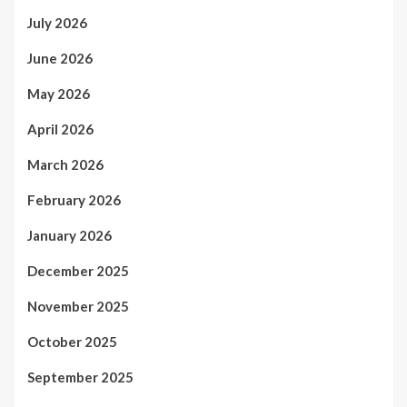
July 2026
June 2026
May 2026
April 2026
March 2026
February 2026
January 2026
December 2025
November 2025
October 2025
September 2025