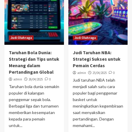
Judi Olahraga
Judi Olahraga
Taruhan Bola Dunia:
Judi Taruhan NBA:
Strategi dan Tips untuk
Strategi Sukses untuk
Menang dalam
Pemain Cerdas
Pertandingan Global
admin
25/04/2025
0
admin
26/04/2025
0
Judi taruhan NBA telah
Taruhan bola dunia semakin
menjadi salah satu cara
populer di kalangan
populer bagi penggemar
penggemar sepak bola.
basket untuk
Berbagai liga dan turnamen
meningkatkan kegembiraan
memberikan kesempatan
saat menyaksikan
kepada para pemain
pertandingan. Dengan
untuk...
memahami...