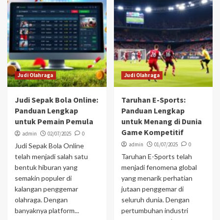
Judi Olahraga
Judi Olahraga
Judi Sepak Bola Online:
Taruhan E-Sports:
Panduan Lengkap
Panduan Lengkap
untuk Pemain Pemula
untuk Menang di Dunia
Game Kompetitif
admin
02/07/2025
0
admin
01/07/2025
0
Judi Sepak Bola Online
telah menjadi salah satu
Taruhan E-Sports telah
bentuk hiburan yang
menjadi fenomena global
semakin populer di
yang menarik perhatian
kalangan penggemar
jutaan penggemar di
olahraga. Dengan
seluruh dunia. Dengan
banyaknya platform...
pertumbuhan industri