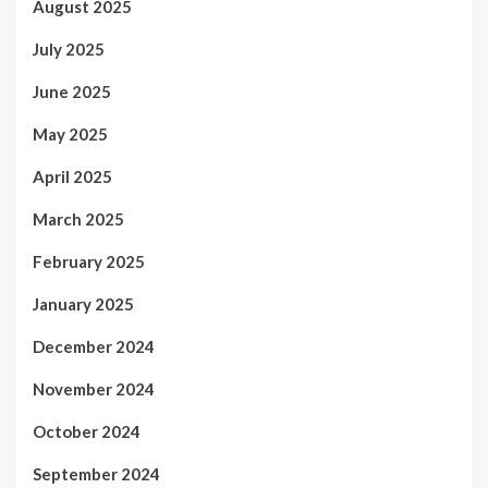
August 2025
July 2025
June 2025
May 2025
April 2025
March 2025
February 2025
January 2025
December 2024
November 2024
October 2024
September 2024