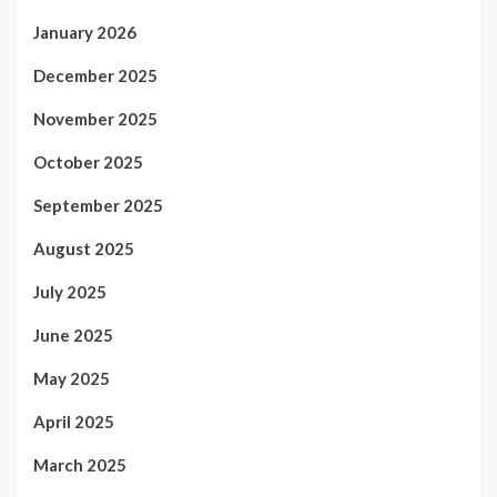
January 2026
December 2025
November 2025
October 2025
September 2025
August 2025
July 2025
June 2025
May 2025
April 2025
March 2025