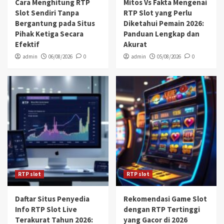
Cara Menghitung RTP
Mitos Vs Fakta Mengenai
Slot Sendiri Tanpa
RTP Slot yang Perlu
Bergantung pada Situs
Diketahui Pemain 2026:
Pihak Ketiga Secara
Panduan Lengkap dan
Efektif
Akurat
admin
06/08/2026
0
admin
05/08/2026
0
RTP slot
RTP slot
Daftar Situs Penyedia
Rekomendasi Game Slot
Info RTP Slot Live
dengan RTP Tertinggi
Terakurat Tahun 2026:
yang Gacor di 2026