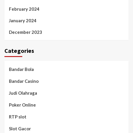
February 2024
January 2024
December 2023
Categories
Bandar Bola
Bandar Casino
Judi Olahraga
Poker Online
RTP slot
Slot Gacor