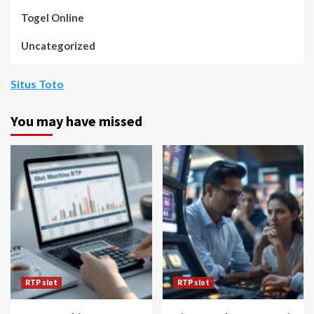
Togel Online
Uncategorized
Situs Toto
You may have missed
RTP slot
RTP slot