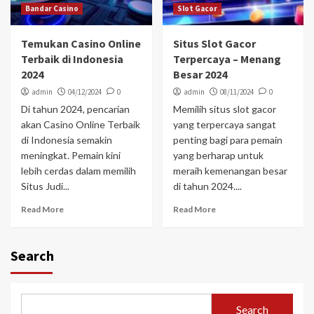
Bandar Casino
Slot Gacor
Temukan Casino Online
Situs Slot Gacor
Terbaik di Indonesia
Terpercaya – Menang
2024
Besar 2024
admin
04/12/2024
0
admin
08/11/2024
0
Di tahun 2024, pencarian
Memilih situs slot gacor
akan Casino Online Terbaik
yang terpercaya sangat
di Indonesia semakin
penting bagi para pemain
meningkat. Pemain kini
yang berharap untuk
lebih cerdas dalam memilih
meraih kemenangan besar
Situs Judi...
di tahun 2024....
Read More
Read More
Search
Search