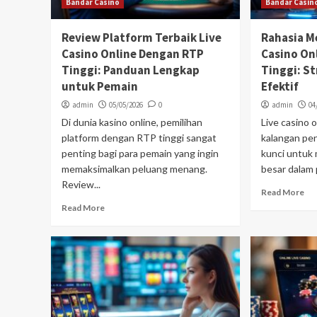
Bandar Casino
Bandar Casin
Review Platform Terbaik Live
Rahasia M
Casino Online Dengan RTP
Casino On
Tinggi: Panduan Lengkap
Tinggi: St
untuk Pemain
Efektif
admin
05/05/2026
0
admin
04
Di dunia kasino online, pemilihan
Live casino 
platform dengan RTP tinggi sangat
kalangan pen
penting bagi para pemain yang ingin
kunci untuk
memaksimalkan peluang menang.
besar dalam p
Review...
Read More
Read More