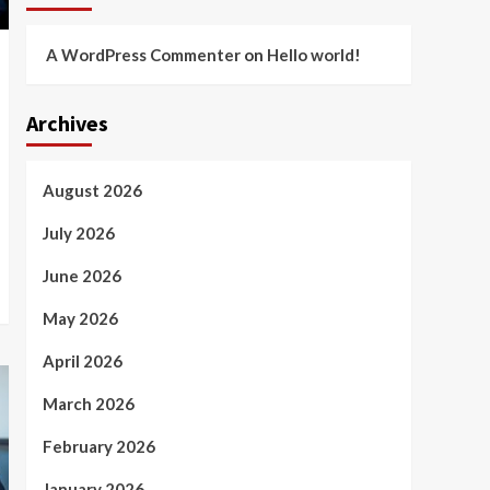
A WordPress Commenter
on
Hello world!
Archives
August 2026
July 2026
June 2026
May 2026
April 2026
March 2026
February 2026
January 2026