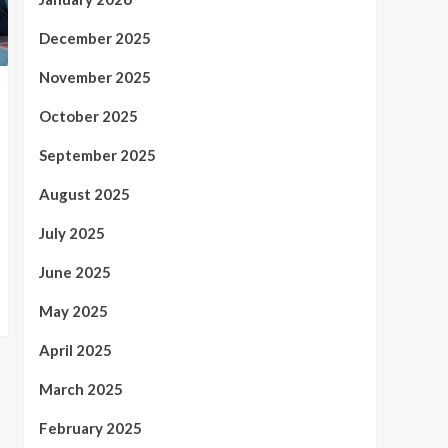
December 2025
November 2025
October 2025
September 2025
August 2025
July 2025
June 2025
May 2025
April 2025
March 2025
February 2025