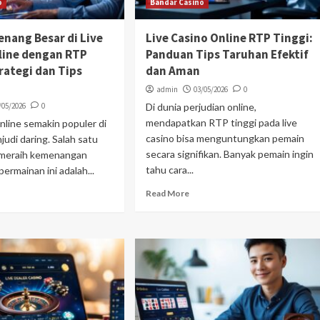
o
Bandar Casino
enang Besar di Live
Live Casino Online RTP Tinggi:
line dengan RTP
Panduan Tips Taruhan Efektif
rategi dan Tips
dan Aman
admin
03/05/2026
0
/05/2026
0
Di dunia perjudian online,
mendapatkan RTP tinggi pada live
online semakin populer di
casino bisa menguntungkan pemain
judi daring. Salah satu
secara signifikan. Banyak pemain ingin
 meraih kemenangan
tahu cara...
ermainan ini adalah...
Read More