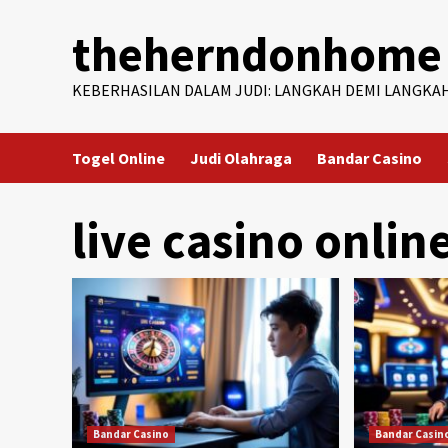
Skip
theherndonhome
to
content
KEBERHASILAN DALAM JUDI: LANGKAH DEMI LANGKA
Togel Online
Judi Olahraga
Bandar Casino
live casino onlin
Bandar Casino
Bandar Casin