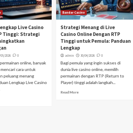
o
Bandar Casino
engkap Live Casino
Strategi Menang di Live
P Tinggi: Strategi
Casino Online Dengan RTP
ningkatkan
Tinggi untuk Pemula: Panduan
gan
Lengkap
/05/2026
0
admin
30/04/2026
0
permainan online, banyak
Bagi pemula yang ingin sukses di
 mencari cara untuk
dunia live casino online, memilih
an peluang menang
permainan dengan RTP (Return to
duan Lengkap Live Casino
Player) tinggi adalah langkah...
.
Read More