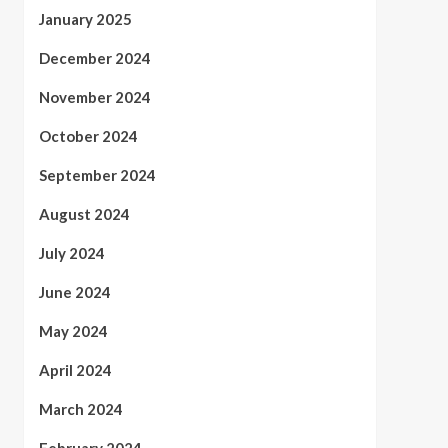
January 2025
December 2024
November 2024
October 2024
September 2024
August 2024
July 2024
June 2024
May 2024
April 2024
March 2024