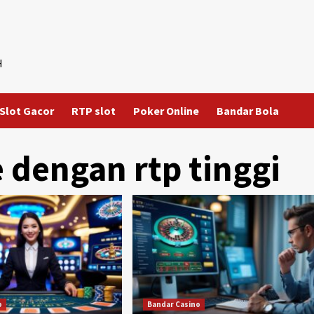
H
Slot Gacor
RTP slot
Poker Online
Bandar Bola
e dengan rtp tinggi
o
Bandar Casino