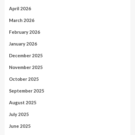
April 2026
March 2026
February 2026
January 2026
December 2025
November 2025
October 2025
September 2025
August 2025
July 2025
June 2025