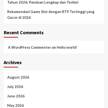
Tahun 2026: Panduan Lengkap dan Terkini
Rekomendasi Game Slot dengan RTP Tertinggi yang
Gacor di 2026
Recent Comments
A WordPress Commenter
on
Hello world!
Archives
August 2026
July 2026
June 2026
May 2026