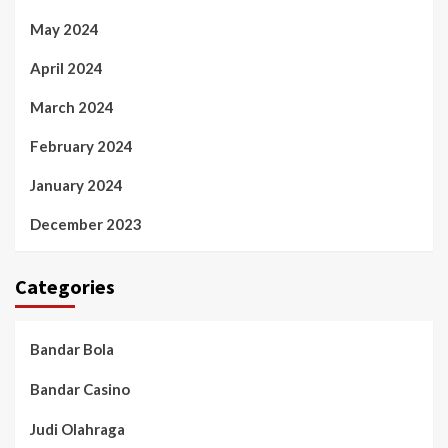
May 2024
April 2024
March 2024
February 2024
January 2024
December 2023
Categories
Bandar Bola
Bandar Casino
Judi Olahraga