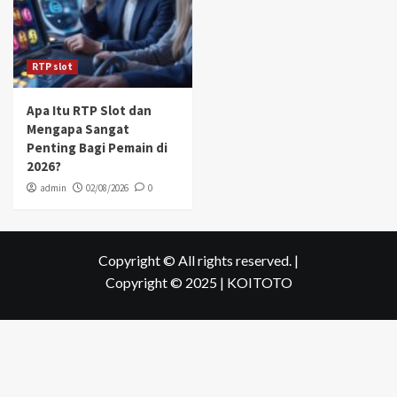
RTP slot
Apa Itu RTP Slot dan
Mengapa Sangat
Penting Bagi Pemain di
2026?
admin
02/08/2026
0
Copyright © All rights reserved.
|
Copyright © 2025 |
KOITOTO