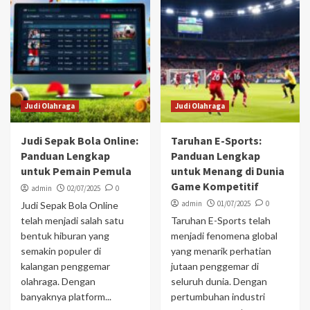
Judi Olahraga
Judi Olahraga
Judi Sepak Bola Online:
Taruhan E-Sports:
Panduan Lengkap
Panduan Lengkap
untuk Pemain Pemula
untuk Menang di Dunia
Game Kompetitif
admin
02/07/2025
0
admin
01/07/2025
0
Judi Sepak Bola Online
telah menjadi salah satu
Taruhan E-Sports telah
bentuk hiburan yang
menjadi fenomena global
semakin populer di
yang menarik perhatian
kalangan penggemar
jutaan penggemar di
olahraga. Dengan
seluruh dunia. Dengan
banyaknya platform...
pertumbuhan industri