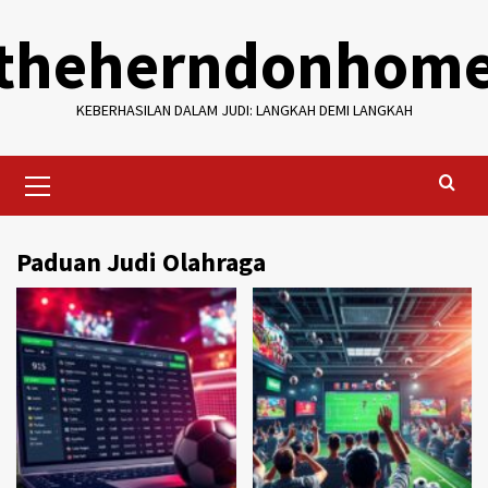
Skip
theherndonhom
to
content
KEBERHASILAN DALAM JUDI: LANGKAH DEMI LANGKAH
Primary
Menu
Paduan Judi Olahraga