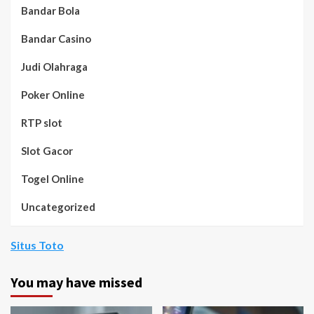
Bandar Bola
Bandar Casino
Judi Olahraga
Poker Online
RTP slot
Slot Gacor
Togel Online
Uncategorized
Situs Toto
You may have missed