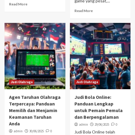
game yang pesat,...
Read More
Read More
Judi Olahraga
Judi Olahraga
Agen Taruhan Olahraga
Judi Bola Online:
Terpercaya: Panduan
Panduan Lengkap
Memilih dan Menjamin
untuk Pemain Pemula
Keamanan Taruhan
dan Berpengalaman
Anda
admin
29/06/2025
0
admin
30/06/2025
0
Judi Bola Online telah