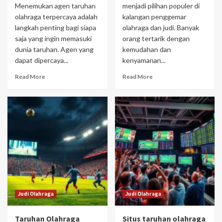
Menemukan agen taruhan
menjadi pilihan populer di
olahraga terpercaya adalah
kalangan penggemar
langkah penting bagi siapa
olahraga dan judi. Banyak
saja yang ingin memasuki
orang tertarik dengan
dunia taruhan. Agen yang
kemudahan dan
dapat dipercaya...
kenyamanan...
Read More
Read More
Judi Olahraga
Judi Olahraga
Taruhan Olahraga
Situs taruhan olahraga