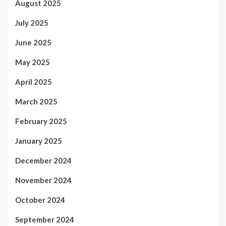
August 2025
July 2025
June 2025
May 2025
April 2025
March 2025
February 2025
January 2025
December 2024
November 2024
October 2024
September 2024