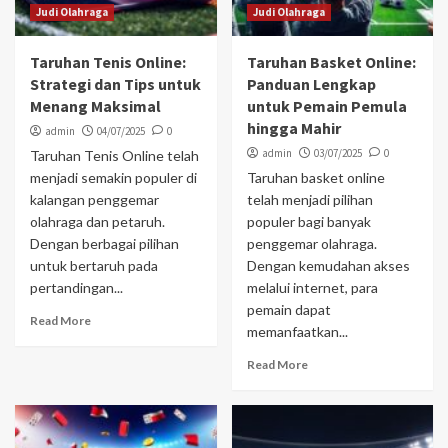
Judi Olahraga
Judi Olahraga
Taruhan Tenis Online:
Taruhan Basket Online:
Strategi dan Tips untuk
Panduan Lengkap
Menang Maksimal
untuk Pemain Pemula
hingga Mahir
admin
04/07/2025
0
admin
03/07/2025
0
Taruhan Tenis Online telah
menjadi semakin populer di
Taruhan basket online
kalangan penggemar
telah menjadi pilihan
olahraga dan petaruh.
populer bagi banyak
Dengan berbagai pilihan
penggemar olahraga.
untuk bertaruh pada
Dengan kemudahan akses
pertandingan...
melalui internet, para
pemain dapat
Read More
memanfaatkan...
Read More