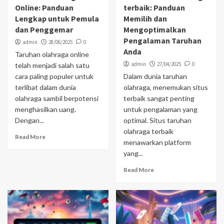
Online: Panduan
terbaik: Panduan
Lengkap untuk Pemula
Memilih dan
dan Penggemar
Mengoptimalkan
Pengalaman Taruhan
admin
28/06/2025
0
Anda
Taruhan olahraga online
admin
27/04/2025
0
telah menjadi salah satu
cara paling populer untuk
Dalam dunia taruhan
terlibat dalam dunia
olahraga, menemukan situs
olahraga sambil berpotensi
terbaik sangat penting
menghasilkan uang.
untuk pengalaman yang
Dengan...
optimal. Situs taruhan
olahraga terbaik
Read More
menawarkan platform
yang...
Read More