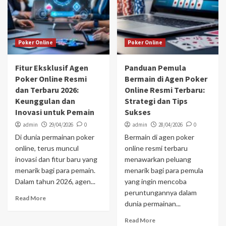
Poker Online
Poker Online
Fitur Eksklusif Agen
Panduan Pemula
Poker Online Resmi
Bermain di Agen Poker
dan Terbaru 2026:
Online Resmi Terbaru:
Keunggulan dan
Strategi dan Tips
Inovasi untuk Pemain
Sukses
admin
29/04/2026
0
admin
28/04/2026
0
Di dunia permainan poker
Bermain di agen poker
online, terus muncul
online resmi terbaru
inovasi dan fitur baru yang
menawarkan peluang
menarik bagi para pemain.
menarik bagi para pemula
Dalam tahun 2026, agen...
yang ingin mencoba
peruntungannya dalam
Read More
dunia permainan...
Read More