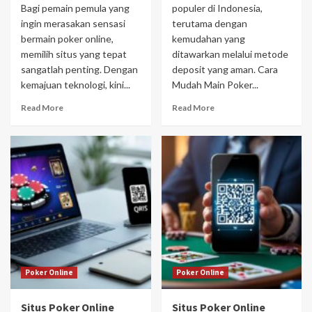
Bagi pemain pemula yang
populer di Indonesia,
ingin merasakan sensasi
terutama dengan
bermain poker online,
kemudahan yang
memilih situs yang tepat
ditawarkan melalui metode
sangatlah penting. Dengan
deposit yang aman. Cara
kemajuan teknologi, kini...
Mudah Main Poker...
Read More
Read More
Poker Online
Poker Online
Situs Poker Online
Situs Poker Online