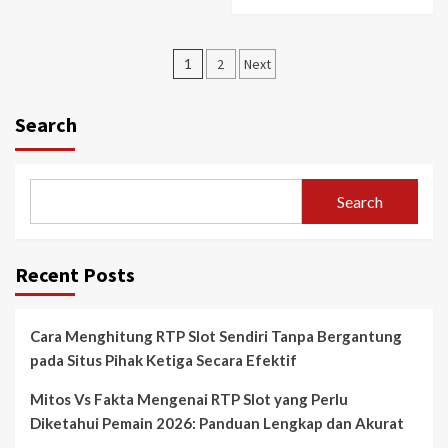
Posts
1
2
Next
pagination
Search
Search
Recent Posts
Cara Menghitung RTP Slot Sendiri Tanpa Bergantung
pada Situs Pihak Ketiga Secara Efektif
Mitos Vs Fakta Mengenai RTP Slot yang Perlu
Diketahui Pemain 2026: Panduan Lengkap dan Akurat