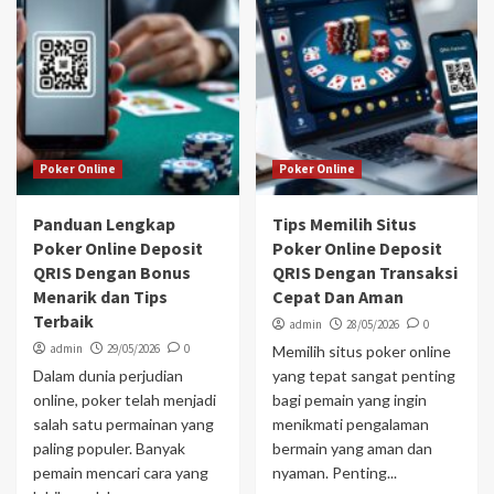
Poker Online
Poker Online
Panduan Lengkap
Tips Memilih Situs
Poker Online Deposit
Poker Online Deposit
QRIS Dengan Bonus
QRIS Dengan Transaksi
Menarik dan Tips
Cepat Dan Aman
Terbaik
admin
28/05/2026
0
admin
29/05/2026
0
Memilih situs poker online
Dalam dunia perjudian
yang tepat sangat penting
online, poker telah menjadi
bagi pemain yang ingin
salah satu permainan yang
menikmati pengalaman
paling populer. Banyak
bermain yang aman dan
pemain mencari cara yang
nyaman. Penting...