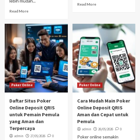
lebih mudah...
Read More
Read More
Poker Online
Poker Online
Daftar Situs Poker
Cara Mudah Main Poker
Online Deposit QRIS
Online Deposit QRIS
untuk Pemain Pemula
Aman dan Cepat untuk
yang Aman dan
Pemula
Terpercaya
admin
26/05/2026
0
admin
27/05/2026
0
Poker online semakin