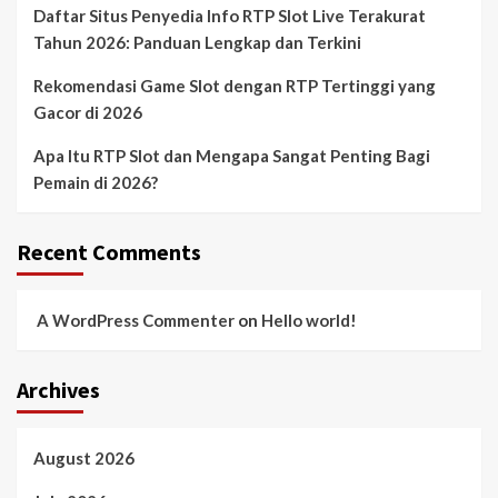
Daftar Situs Penyedia Info RTP Slot Live Terakurat
Tahun 2026: Panduan Lengkap dan Terkini
Rekomendasi Game Slot dengan RTP Tertinggi yang
Gacor di 2026
Apa Itu RTP Slot dan Mengapa Sangat Penting Bagi
Pemain di 2026?
Recent Comments
A WordPress Commenter
on
Hello world!
Archives
August 2026