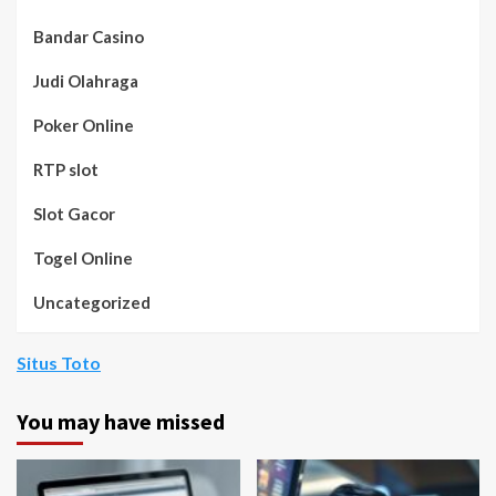
Bandar Casino
Judi Olahraga
Poker Online
RTP slot
Slot Gacor
Togel Online
Uncategorized
Situs Toto
You may have missed