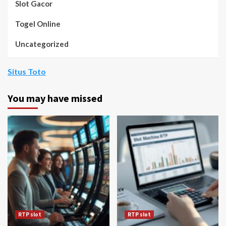
Slot Gacor
Togel Online
Uncategorized
Situs Toto
You may have missed
RTP slot
RTP slot