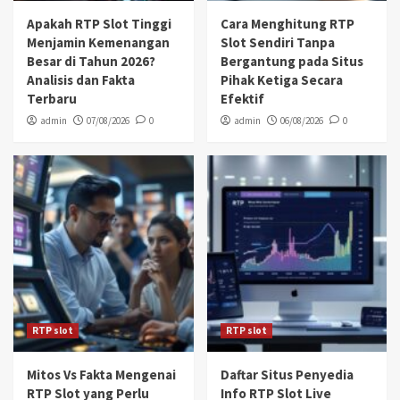
Apakah RTP Slot Tinggi
Cara Menghitung RTP
Menjamin Kemenangan
Slot Sendiri Tanpa
Besar di Tahun 2026?
Bergantung pada Situs
Analisis dan Fakta
Pihak Ketiga Secara
Terbaru
Efektif
admin
07/08/2026
0
admin
06/08/2026
0
RTP slot
RTP slot
Mitos Vs Fakta Mengenai
Daftar Situs Penyedia
RTP Slot yang Perlu
Info RTP Slot Live