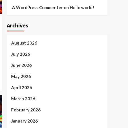
A WordPress Commenter
on
Hello world!
Archives
August 2026
July 2026
June 2026
May 2026
April 2026
March 2026
February 2026
January 2026