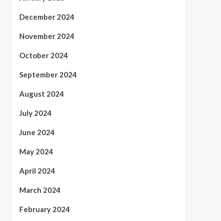
December 2024
November 2024
October 2024
September 2024
August 2024
July 2024
June 2024
May 2024
April 2024
March 2024
February 2024