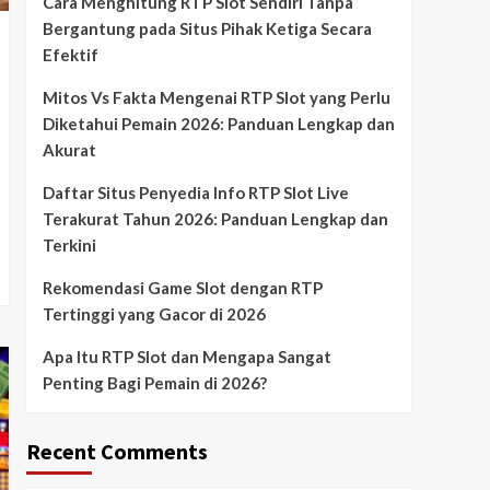
Cara Menghitung RTP Slot Sendiri Tanpa
Bergantung pada Situs Pihak Ketiga Secara
Efektif
Mitos Vs Fakta Mengenai RTP Slot yang Perlu
Diketahui Pemain 2026: Panduan Lengkap dan
Akurat
Daftar Situs Penyedia Info RTP Slot Live
Terakurat Tahun 2026: Panduan Lengkap dan
Terkini
Rekomendasi Game Slot dengan RTP
Tertinggi yang Gacor di 2026
Apa Itu RTP Slot dan Mengapa Sangat
Penting Bagi Pemain di 2026?
Recent Comments