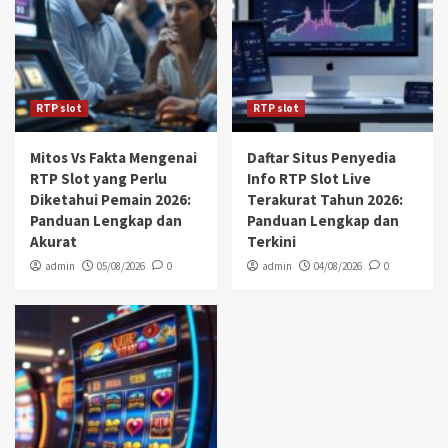
RTP slot
RTP slot
Mitos Vs Fakta Mengenai
Daftar Situs Penyedia
RTP Slot yang Perlu
Info RTP Slot Live
Diketahui Pemain 2026:
Terakurat Tahun 2026:
Panduan Lengkap dan
Panduan Lengkap dan
Akurat
Terkini
admin
05/08/2026
0
admin
04/08/2026
0