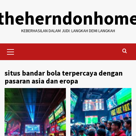
Skip
theherndonhom
to
content
KEBERHASILAN DALAM JUDI: LANGKAH DEMI LANGKAH
Primary
Menu
situs bandar bola terpercaya dengan
pasaran asia dan eropa