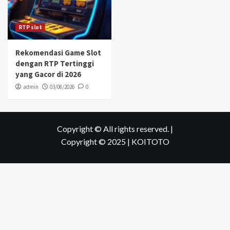
RTP slot
Rekomendasi Game Slot
dengan RTP Tertinggi
yang Gacor di 2026
admin
03/08/2026
0
Copyright © All rights reserved.
|
Copyright © 2025 |
KOITOTO