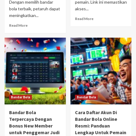
Dengan memilih bandar
pemain. Link ini memastikan
bola terbaik, petaruh dapat
akses...
meningkatkan...
Read More
Read More
Bandar Bola
Bandar Bola
Bandar Bola
Cara Daftar Akun Di
Terpercaya Dengan
Bandar Bola Online
Bonus New Member
Resmi: Panduan
untuk Penggemar Judi
Lengkap Untuk Pemain