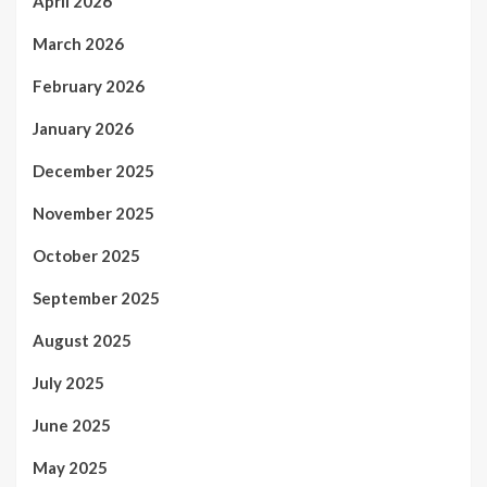
April 2026
March 2026
February 2026
January 2026
December 2025
November 2025
October 2025
September 2025
August 2025
July 2025
June 2025
May 2025