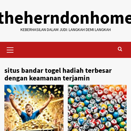
Skip
theherndonhom
to
content
KEBERHASILAN DALAM JUDI: LANGKAH DEMI LANGKAH
Primary
Menu
situs bandar togel hadiah terbesar
dengan keamanan terjamin