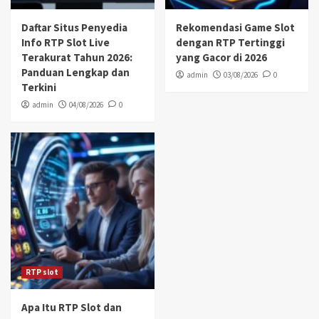
Daftar Situs Penyedia
Rekomendasi Game Slot
Info RTP Slot Live
dengan RTP Tertinggi
Terakurat Tahun 2026:
yang Gacor di 2026
Panduan Lengkap dan
admin
03/08/2026
0
Terkini
admin
04/08/2026
0
RTP slot
Apa Itu RTP Slot dan