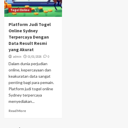
Togel Online
Platform Judi Togel
Online Sydney
Terpercaya Dengan
Data Result Resmi
yang Akurat
admin
01/01/2026
0
Dalam dunia perjudian
online, kepercayaan dan
keakuratan data sangat
penting bagi para pemain.
Platform judi togel online
Sydney terpercaya
menyediakan...
Read More