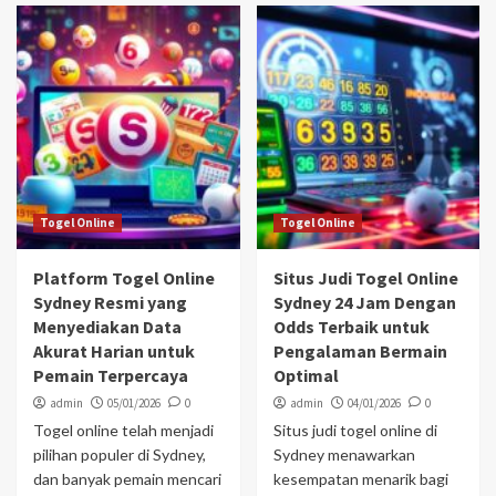
Togel Online
Togel Online
Platform Togel Online
Situs Judi Togel Online
Sydney Resmi yang
Sydney 24 Jam Dengan
Menyediakan Data
Odds Terbaik untuk
Akurat Harian untuk
Pengalaman Bermain
Pemain Terpercaya
Optimal
admin
05/01/2026
0
admin
04/01/2026
0
Togel online telah menjadi
Situs judi togel online di
pilihan populer di Sydney,
Sydney menawarkan
dan banyak pemain mencari
kesempatan menarik bagi