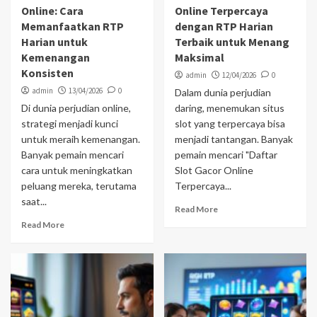
Online: Cara
Online Terpercaya
Memanfaatkan RTP
dengan RTP Harian
Harian untuk
Terbaik untuk Menang
Kemenangan
Maksimal
Konsisten
admin
12/04/2026
0
admin
13/04/2026
0
Dalam dunia perjudian
Di dunia perjudian online,
daring, menemukan situs
strategi menjadi kunci
slot yang terpercaya bisa
untuk meraih kemenangan.
menjadi tantangan. Banyak
Banyak pemain mencari
pemain mencari "Daftar
cara untuk meningkatkan
Slot Gacor Online
peluang mereka, terutama
Terpercaya...
saat...
Read More
Read More