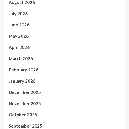
August 2026
July 2026
June 2026
May 2026
April 2026
March 2026
February 2026
January 2026
December 2025
November 2025
October 2025
September 2025