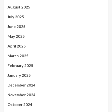
August 2025
July 2025
June 2025
May 2025
April 2025
March 2025
February 2025
January 2025
December 2024
November 2024
October 2024