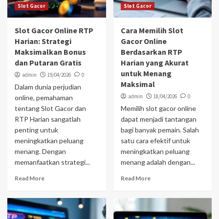
Slot Gacor
Slot Gacor
Slot Gacor Online RTP
Cara Memilih Slot
Harian: Strategi
Gacor Online
Maksimalkan Bonus
Berdasarkan RTP
dan Putaran Gratis
Harian yang Akurat
untuk Menang
admin
19/04/2026
0
Maksimal
Dalam dunia perjudian
admin
18/04/2026
0
online, pemahaman
tentang Slot Gacor dan
Memilih slot gacor online
RTP Harian sangatlah
dapat menjadi tantangan
penting untuk
bagi banyak pemain. Salah
meningkatkan peluang
satu cara efektif untuk
menang. Dengan
meningkatkan peluang
memanfaatkan strategi...
menang adalah dengan...
Read More
Read More