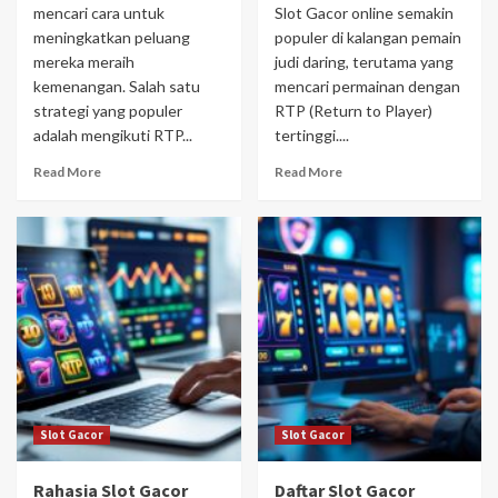
mencari cara untuk
Slot Gacor online semakin
meningkatkan peluang
populer di kalangan pemain
mereka meraih
judi daring, terutama yang
kemenangan. Salah satu
mencari permainan dengan
strategi yang populer
RTP (Return to Player)
adalah mengikuti RTP...
tertinggi....
Read More
Read More
Slot Gacor
Slot Gacor
Rahasia Slot Gacor
Daftar Slot Gacor