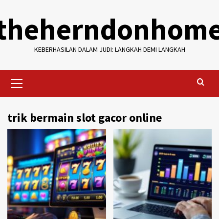
Skip
theherndonhom
to
content
KEBERHASILAN DALAM JUDI: LANGKAH DEMI LANGKAH
Primary
Menu
trik bermain slot gacor online