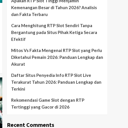
Apakah RTP Slot Tinggi Menjamin
Kemenangan Besar di Tahun 2026? Analisis
dan Fakta Terbaru
Cara Menghitung RTP Slot Sendiri Tanpa
Bergantung pada Situs Pihak Ketiga Secara
Efektif
Mitos Vs Fakta Mengenai RTP Slot yang Perlu
Diketahui Pemain 2026: Panduan Lengkap dan
Akurat
Daftar Situs Penyedia Info RTP Slot Live
Terakurat Tahun 2026: Panduan Lengkap dan
Terkini
Rekomendasi Game Slot dengan RTP
Tertinggi yang Gacor di 2026
Recent Comments