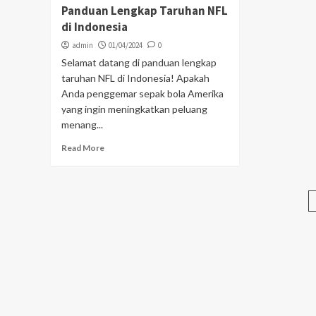
Panduan Lengkap Taruhan NFL
di Indonesia
admin
01/04/2024
0
Selamat datang di panduan lengkap
taruhan NFL di Indonesia! Apakah
Anda penggemar sepak bola Amerika
yang ingin meningkatkan peluang
menang...
Read More