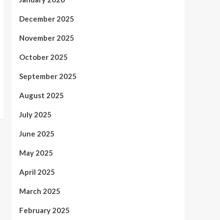
December 2025
November 2025
October 2025
September 2025
August 2025
July 2025
June 2025
May 2025
April 2025
March 2025
February 2025