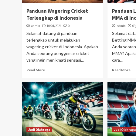
Panduan Wagering Cricket
Panduan L
Terlengkap di Indonesia
MMA di In
admin
10/04/2024
0
admin
09
Selamat datang di panduan
Selamat dat
terlengkap untuk melakukan
Betting MMA
wagering cricket di Indonesia. Apakah
Anda seoran
Anda seorang penggemar cricket
MMA? Apakah
yang ingin menikmati sensasi...
cara...
Read More
Read More
Judi Olahraga
Judi Olahraga