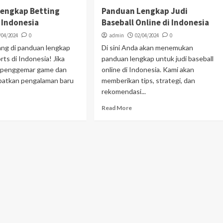
engkap Betting
Panduan Lengkap Judi
 Indonesia
Baseball Online di Indonesia
/04/2024
0
admin
02/04/2024
0
ang di panduan lengkap
Di sini Anda akan menemukan
rts di Indonesia! Jika
panduan lengkap untuk judi baseball
 penggemar game dan
online di Indonesia. Kami akan
patkan pengalaman baru
memberikan tips, strategi, dan
rekomendasi...
Read More