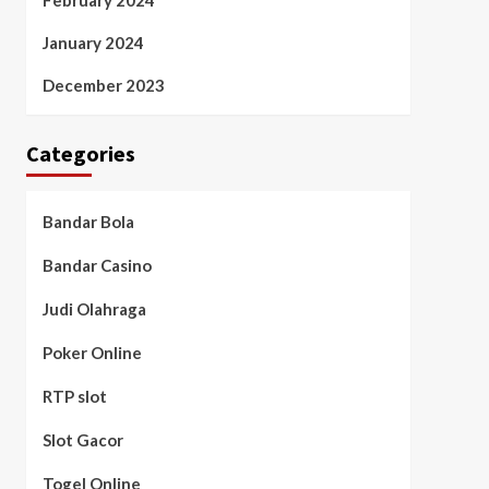
February 2024
January 2024
December 2023
Categories
Bandar Bola
Bandar Casino
Judi Olahraga
Poker Online
RTP slot
Slot Gacor
Togel Online