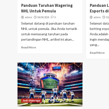
Panduan Taruhan Wagering
Panduan L
NHL Untuk Pemula
Esports di
admin
04/04/2024
0
admin
03
Selamat datang di panduan taruhan
Selamat dat
NHL untuk pemula. Jika Anda tertarik
betting espo
untuk memasang taruhan pada
Anda adalah
pertandingan NHL, artikel ini akan...
ingin menda
yang...
Read More
Read More
Judi Olahraga