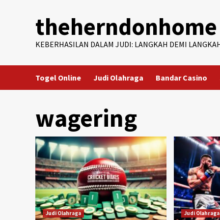
Skip
theherndonhome
to
content
KEBERHASILAN DALAM JUDI: LANGKAH DEMI LANGKA
Togel Online
Judi Olahraga
Bandar Casino
wagering
Judi Olahraga
Judi Olahraga