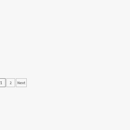
Posts
1
2
Next
pagination