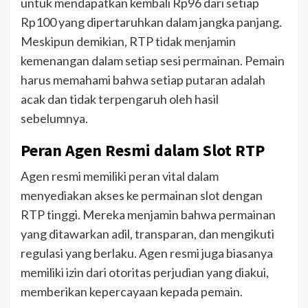
untuk mendapatkan kembali Rp96 dari setiap
Rp100 yang dipertaruhkan dalam jangka panjang.
Meskipun demikian, RTP tidak menjamin
kemenangan dalam setiap sesi permainan. Pemain
harus memahami bahwa setiap putaran adalah
acak dan tidak terpengaruh oleh hasil
sebelumnya.
Peran Agen Resmi dalam Slot RTP
Agen resmi memiliki peran vital dalam
menyediakan akses ke permainan slot dengan
RTP tinggi. Mereka menjamin bahwa permainan
yang ditawarkan adil, transparan, dan mengikuti
regulasi yang berlaku. Agen resmi juga biasanya
memiliki izin dari otoritas perjudian yang diakui,
memberikan kepercayaan kepada pemain.