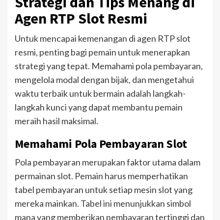
Strategi dan Tips Menang di
Agen RTP Slot Resmi
Untuk mencapai kemenangan di agen RTP slot
resmi, penting bagi pemain untuk menerapkan
strategi yang tepat. Memahami pola pembayaran,
mengelola modal dengan bijak, dan mengetahui
waktu terbaik untuk bermain adalah langkah-
langkah kunci yang dapat membantu pemain
meraih hasil maksimal.
Memahami Pola Pembayaran Slot
Pola pembayaran merupakan faktor utama dalam
permainan slot. Pemain harus memperhatikan
tabel pembayaran untuk setiap mesin slot yang
mereka mainkan. Tabel ini menunjukkan simbol
mana yang memberikan pembayaran tertinggi dan