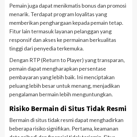
Pemain juga dapat menikmatis bonus dan promosi
menarik. Terdapat program loyalitas yang
memberikan penghargaan kepada pemain tetap.
Fitur lain termasuk layanan pelanggan yang
responsif dan akses ke permainan berkualitas
tinggi dari penyedia terkemuka.
Dengan RTP (Return to Player) yang transparan,
pemain dapat mengharapkan persentase
pembayaran yang lebih baik. Ini menciptakan
peluang lebih besar untuk menang, menjadikan
pengalaman bermain lebih menguntungkan.
Risiko Bermain di Situs Tidak Resmi
Bermain di situs tidak resmi dapat menghadirkan
beberapa risiko signifikan. Pertama, keamanan
data pribadi dan finansial tidak terjamin. Situs-