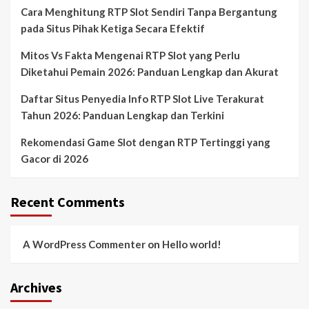
Cara Menghitung RTP Slot Sendiri Tanpa Bergantung
pada Situs Pihak Ketiga Secara Efektif
Mitos Vs Fakta Mengenai RTP Slot yang Perlu
Diketahui Pemain 2026: Panduan Lengkap dan Akurat
Daftar Situs Penyedia Info RTP Slot Live Terakurat
Tahun 2026: Panduan Lengkap dan Terkini
Rekomendasi Game Slot dengan RTP Tertinggi yang
Gacor di 2026
Recent Comments
A WordPress Commenter
on
Hello world!
Archives