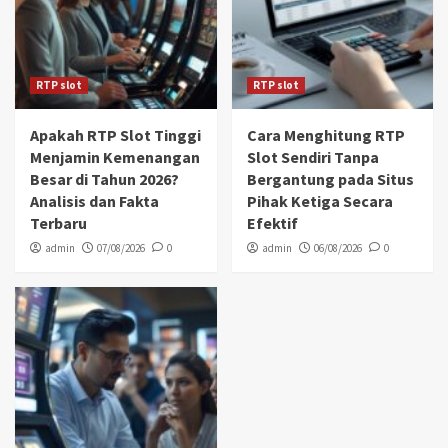
RTP slot
RTP slot
Apakah RTP Slot Tinggi
Cara Menghitung RTP
Menjamin Kemenangan
Slot Sendiri Tanpa
Besar di Tahun 2026?
Bergantung pada Situs
Analisis dan Fakta
Pihak Ketiga Secara
Terbaru
Efektif
admin
07/08/2026
0
admin
06/08/2026
0