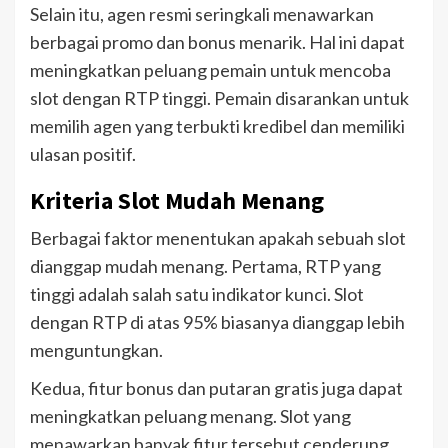
Selain itu, agen resmi seringkali menawarkan
berbagai promo dan bonus menarik. Hal ini dapat
meningkatkan peluang pemain untuk mencoba
slot dengan RTP tinggi. Pemain disarankan untuk
memilih agen yang terbukti kredibel dan memiliki
ulasan positif.
Kriteria Slot Mudah Menang
Berbagai faktor menentukan apakah sebuah slot
dianggap mudah menang. Pertama, RTP yang
tinggi adalah salah satu indikator kunci. Slot
dengan RTP di atas 95% biasanya dianggap lebih
menguntungkan.
Kedua, fitur bonus dan putaran gratis juga dapat
meningkatkan peluang menang. Slot yang
menawarkan banyak fitur tersebut cenderung