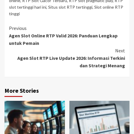
online
,
RTP Slot Gacor Terbaru
,
RTP slot pragmatic play
,
RTP
slot tertinggi hari ini
,
Situs slot RTP tertinggi
,
Slot online RTP
tinggi
Continue
Previous
Agen Slot Online RTP Valid 2026: Panduan Lengkap
Reading
untuk Pemain
Next
Agen Slot RTP Live Update 2026: Informasi Terkini
dan Strategi Menang
More Stories