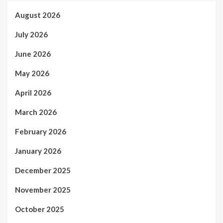
August 2026
July 2026
June 2026
May 2026
April 2026
March 2026
February 2026
January 2026
December 2025
November 2025
October 2025