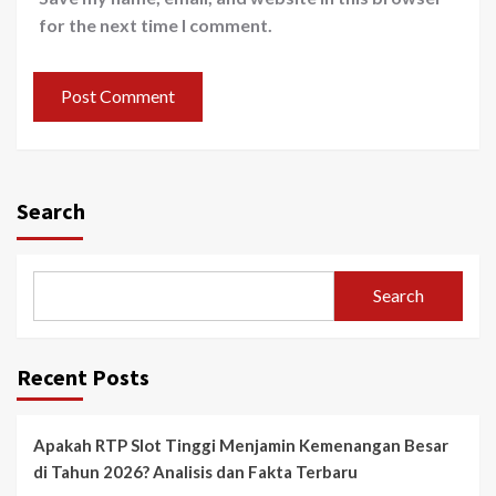
for the next time I comment.
Search
Search
Recent Posts
Apakah RTP Slot Tinggi Menjamin Kemenangan Besar
di Tahun 2026? Analisis dan Fakta Terbaru