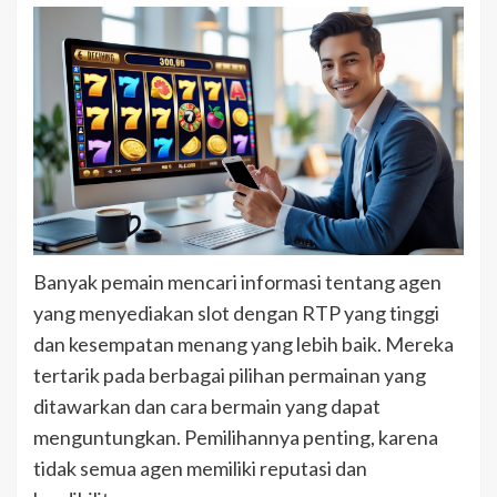
Banyak pemain mencari informasi tentang agen
yang menyediakan slot dengan RTP yang tinggi
dan kesempatan menang yang lebih baik. Mereka
tertarik pada berbagai pilihan permainan yang
ditawarkan dan cara bermain yang dapat
menguntungkan. Pemilihannya penting, karena
tidak semua agen memiliki reputasi dan