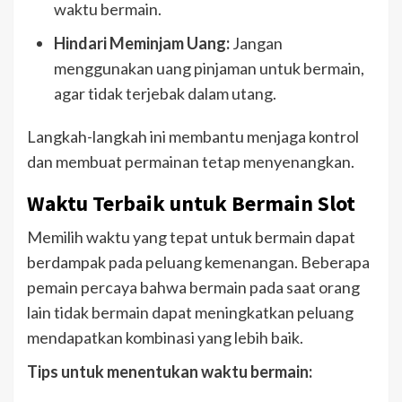
waktu bermain.
Hindari Meminjam Uang:
Jangan
menggunakan uang pinjaman untuk bermain,
agar tidak terjebak dalam utang.
Langkah-langkah ini membantu menjaga kontrol
dan membuat permainan tetap menyenangkan.
Waktu Terbaik untuk Bermain Slot
Memilih waktu yang tepat untuk bermain dapat
berdampak pada peluang kemenangan. Beberapa
pemain percaya bahwa bermain pada saat orang
lain tidak bermain dapat meningkatkan peluang
mendapatkan kombinasi yang lebih baik.
Tips untuk menentukan waktu bermain: