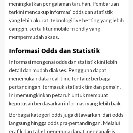
meningkatkan pengalaman taruhan. Pembaruan
terkini mencakup informasi odds dan statistik
yang lebih akurat, teknologi live betting yang lebih
canggih, serta fitur mobile friendly yang
mempermudah akses.
Informasi Odds dan Statistik
Informasi mengenai odds dan statistik kini lebih
detail dan mudah diakses. Pengguna dapat
menemukan data real-time tentang berbagai
pertandingan, termasuk statistik tim dan pemain.
Ini memungkinkan petaruh untuk membuat
keputusan berdasarkan informasi yang lebih baik.
Berbagai kategori odds juga ditawarkan, dari odds
langsung hingga odds pra-pertandingan. Melalui
grafik dan tabel, pengguna dapat menganalisis