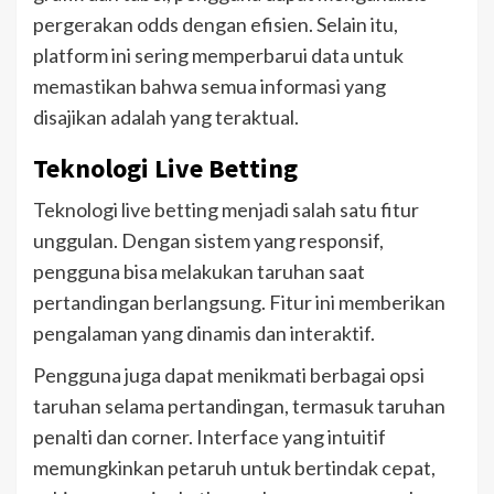
pergerakan odds dengan efisien. Selain itu,
platform ini sering memperbarui data untuk
memastikan bahwa semua informasi yang
disajikan adalah yang teraktual.
Teknologi Live Betting
Teknologi live betting menjadi salah satu fitur
unggulan. Dengan sistem yang responsif,
pengguna bisa melakukan taruhan saat
pertandingan berlangsung. Fitur ini memberikan
pengalaman yang dinamis dan interaktif.
Pengguna juga dapat menikmati berbagai opsi
taruhan selama pertandingan, termasuk taruhan
penalti dan corner. Interface yang intuitif
memungkinkan petaruh untuk bertindak cepat,