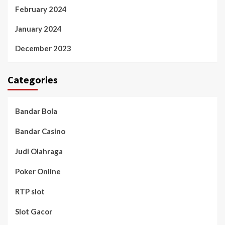
February 2024
January 2024
December 2023
Categories
Bandar Bola
Bandar Casino
Judi Olahraga
Poker Online
RTP slot
Slot Gacor