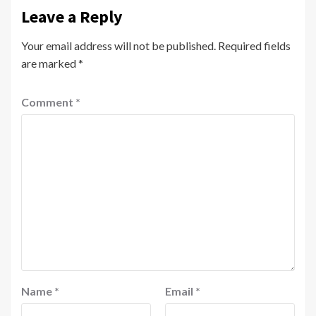
Leave a Reply
Your email address will not be published.
Required fields
are marked
*
Comment
*
Name
*
Email
*