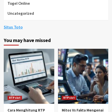
Togel Online
Uncategorized
Situs Toto
You may have missed
RTP slot
RTP slot
Cara Menghitung RTP
Mitos Vs Fakta Mengenai