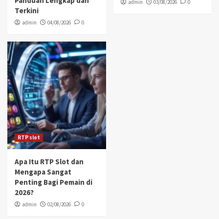
Panduan Lengkap dan
admin
03/08/2026
0
Terkini
admin
04/08/2026
0
RTP slot
Apa Itu RTP Slot dan
Mengapa Sangat
Penting Bagi Pemain di
2026?
admin
02/08/2026
0