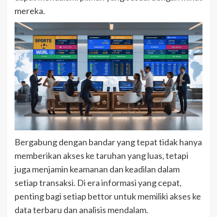
mereka.
Bergabung dengan bandar yang tepat tidak hanya
memberikan akses ke taruhan yang luas, tetapi
juga menjamin keamanan dan keadilan dalam
setiap transaksi. Di era informasi yang cepat,
penting bagi setiap bettor untuk memiliki akses ke
data terbaru dan analisis mendalam.