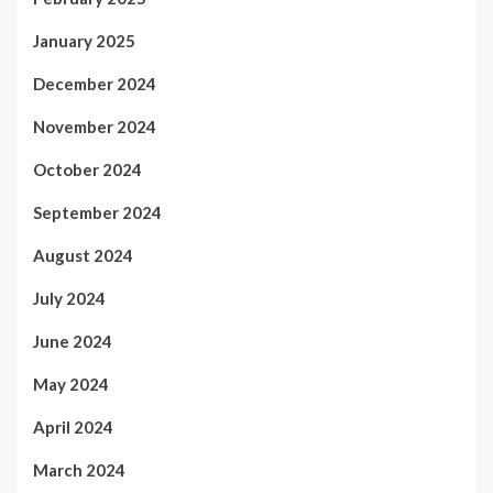
January 2025
December 2024
November 2024
October 2024
September 2024
August 2024
July 2024
June 2024
May 2024
April 2024
March 2024