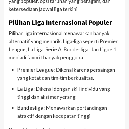
yang populer, opsi taruhan yang beragam, dan
ketersediaan jadwal liga terkini.
Pilihan Liga Internasional Populer
Pilihan liga internasional menawarkan banyak
alternatif yang menarik. Liga-liga seperti Premier
League, La Liga, Serie A, Bundesliga, dan Ligue 1
menjadi favorit banyak pengguna.
Premier League
: Dikenal karena persaingan
yang ketat dan tim-tim berkualitas.
La Liga
: Dikenal dengan skill individu yang
tinggi dan aksi menyerang.
Bundesliga
: Menawarkan pertandingan
atraktif dengan kecepatan tinggi.