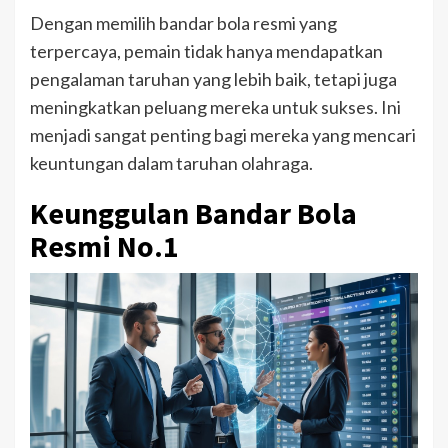
Dengan memilih bandar bola resmi yang
terpercaya, pemain tidak hanya mendapatkan
pengalaman taruhan yang lebih baik, tetapi juga
meningkatkan peluang mereka untuk sukses. Ini
menjadi sangat penting bagi mereka yang mencari
keuntungan dalam taruhan olahraga.
Keunggulan Bandar Bola
Resmi No.1