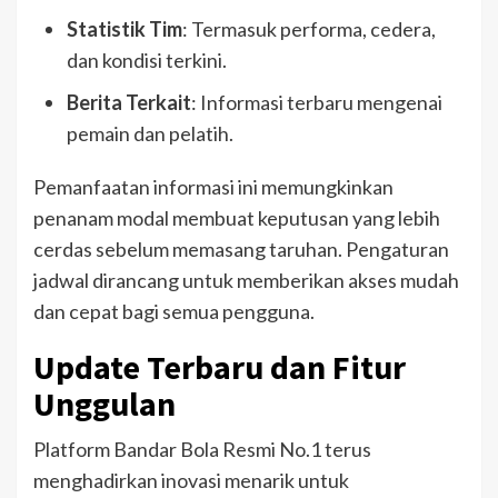
Statistik Tim
: Termasuk performa, cedera,
dan kondisi terkini.
Berita Terkait
: Informasi terbaru mengenai
pemain dan pelatih.
Pemanfaatan informasi ini memungkinkan
penanam modal membuat keputusan yang lebih
cerdas sebelum memasang taruhan. Pengaturan
jadwal dirancang untuk memberikan akses mudah
dan cepat bagi semua pengguna.
Update Terbaru dan Fitur
Unggulan
Platform Bandar Bola Resmi No.1 terus
menghadirkan inovasi menarik untuk