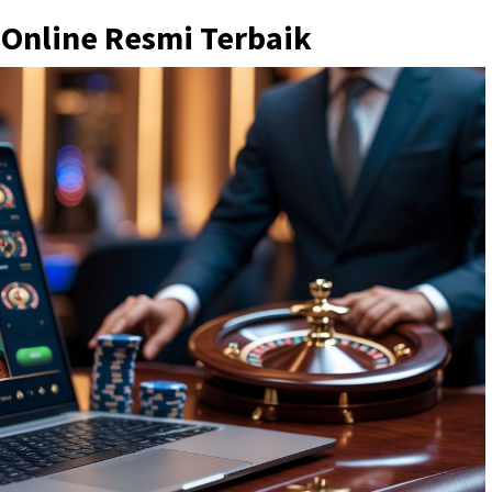
Online Resmi Terbaik