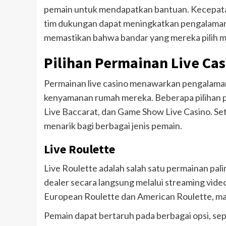
pemain untuk mendapatkan bantuan. Kecepatan
tim dukungan dapat meningkatkan pengalaman 
memastikan bahwa bandar yang mereka pilih m
Pilihan Permainan Live Ca
Permainan live casino menawarkan pengalaman
kenyamanan rumah mereka. Beberapa pilihan pa
Live Baccarat, dan Game Show Live Casino. Seti
menarik bagi berbagai jenis pemain.
Live Roulette
Live Roulette adalah salah satu permainan palin
dealer secara langsung melalui streaming video
European Roulette dan American Roulette, ma
Pemain dapat bertaruh pada berbagai opsi, se