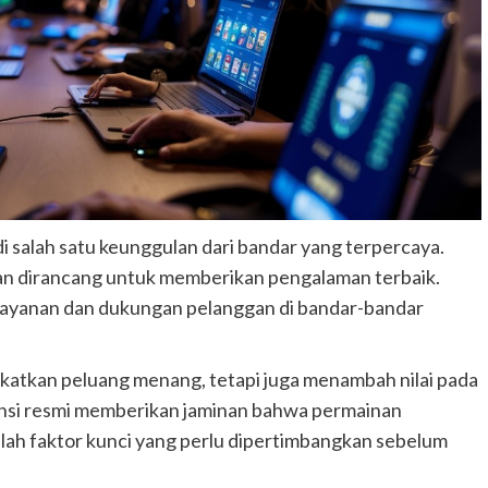
salah satu keunggulan dari bandar yang terpercaya.
inan dirancang untuk memberikan pengalaman terbaik.
layanan dan dukungan pelanggan di bandar-bandar
katkan peluang menang, tetapi juga menambah nilai pada
ensi resmi memberikan jaminan bahwa permainan
dalah faktor kunci yang perlu dipertimbangkan sebelum