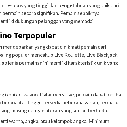
 respons yang tinggi dan pengetahuan yang baik dari
bermain secara signifikan. Pemain sebaiknya
emiliki dukungan pelanggan yang memadai.
sino Terpopuler
 mendebarkan yang dapat dinikmati pemain dari
ling populer mencakup Live Roulette, Live Blackjack,
ap jenis permainan ini memiliki karakteristik unik yang
g ikonik di kasino. Dalam versi live, pemain dapat melihat
 berkualitas tinggi. Tersedia beberapa varian, termasuk
sing-masing dengan aturan yang sedikit berbeda.
perti warna, angka, atau kelompok angka. Minimum