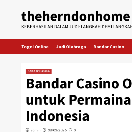
Skip
theherndonhome
to
content
KEBERHASILAN DALAM JUDI: LANGKAH DEMI LANGKA
Togel Online
Judi Olahraga
Bandar Casino
Bandar Casino
Bandar Casino O
untuk Permainan
Indonesia
admin
08/03/2026
0