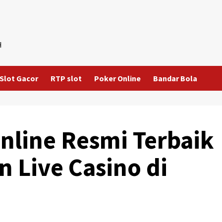
H
Slot Gacor
RTP slot
Poker Online
Bandar Bola
nline Resmi Terbaik
 Live Casino di