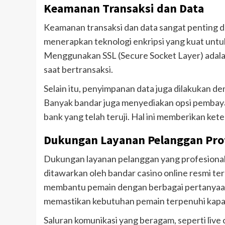
Keamanan Transaksi dan Data
Keamanan transaksi dan data sangat penting da
menerapkan teknologi enkripsi yang kuat untu
Menggunakan SSL (Secure Socket Layer) adal
saat bertransaksi.
Selain itu, penyimpanan data juga dilakukan 
Banyak bandar juga menyediakan opsi pembayar
bank yang telah teruji. Hal ini memberikan ke
Dukungan Layanan Pelanggan Pro
Dukungan layanan pelanggan yang profesional
ditawarkan oleh bandar casino online resmi ter
membantu pemain dengan berbagai pertanyaan 
memastikan kebutuhan pemain terpenuhi kapan
Saluran komunikasi yang beragam, seperti live