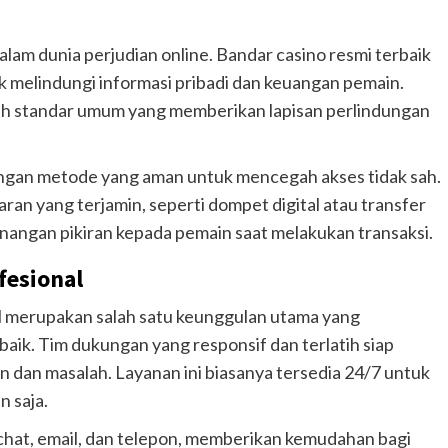
lam dunia perjudian online. Bandar casino resmi terbaik
k melindungi informasi pribadi dan keuangan pemain.
ah standar umum yang memberikan lapisan perlindungan
dengan metode yang aman untuk mencegah akses tidak sah.
an yang terjamin, seperti dompet digital atau transfer
tenangan pikiran kepada pemain saat melakukan transaksi.
fesional
 merupakan salah satu keunggulan utama yang
baik. Tim dukungan yang responsif dan terlatih siap
dan masalah. Layanan ini biasanya tersedia 24/7 untuk
 saja.
 chat, email, dan telepon, memberikan kemudahan bagi