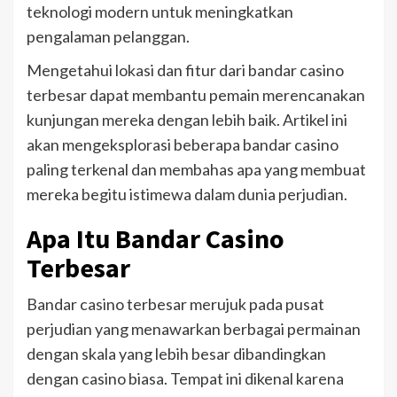
teknologi modern untuk meningkatkan
pengalaman pelanggan.
Mengetahui lokasi dan fitur dari bandar casino
terbesar dapat membantu pemain merencanakan
kunjungan mereka dengan lebih baik. Artikel ini
akan mengeksplorasi beberapa bandar casino
paling terkenal dan membahas apa yang membuat
mereka begitu istimewa dalam dunia perjudian.
Apa Itu Bandar Casino
Terbesar
Bandar casino terbesar merujuk pada pusat
perjudian yang menawarkan berbagai permainan
dengan skala yang lebih besar dibandingkan
dengan casino biasa. Tempat ini dikenal karena