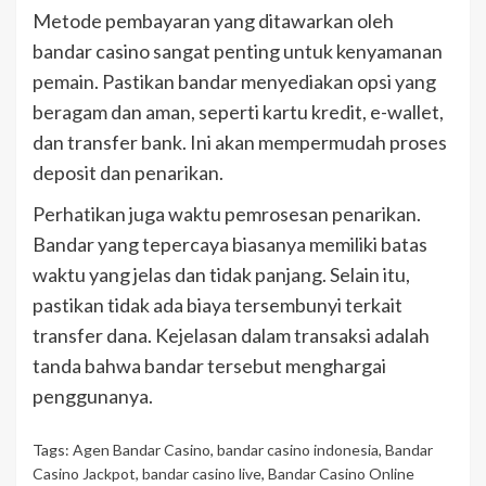
Metode pembayaran yang ditawarkan oleh
bandar casino sangat penting untuk kenyamanan
pemain. Pastikan bandar menyediakan opsi yang
beragam dan aman, seperti kartu kredit, e-wallet,
dan transfer bank. Ini akan mempermudah proses
deposit dan penarikan.
Perhatikan juga waktu pemrosesan penarikan.
Bandar yang tepercaya biasanya memiliki batas
waktu yang jelas dan tidak panjang. Selain itu,
pastikan tidak ada biaya tersembunyi terkait
transfer dana. Kejelasan dalam transaksi adalah
tanda bahwa bandar tersebut menghargai
penggunanya.
Tags:
Agen Bandar Casino
,
bandar casino indonesia
,
Bandar
Casino Jackpot
,
bandar casino live
,
Bandar Casino Online