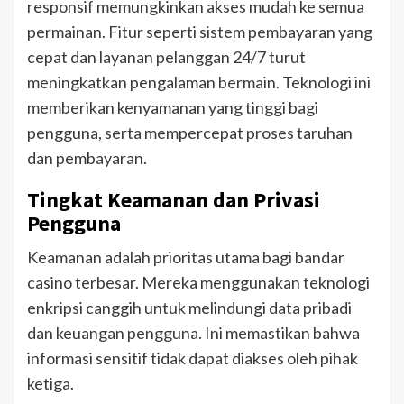
responsif memungkinkan akses mudah ke semua
permainan. Fitur seperti sistem pembayaran yang
cepat dan layanan pelanggan 24/7 turut
meningkatkan pengalaman bermain. Teknologi ini
memberikan kenyamanan yang tinggi bagi
pengguna, serta mempercepat proses taruhan
dan pembayaran.
Tingkat Keamanan dan Privasi
Pengguna
Keamanan adalah prioritas utama bagi bandar
casino terbesar. Mereka menggunakan teknologi
enkripsi canggih untuk melindungi data pribadi
dan keuangan pengguna. Ini memastikan bahwa
informasi sensitif tidak dapat diakses oleh pihak
ketiga.