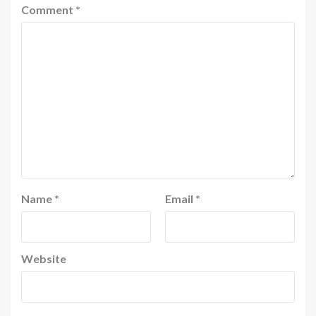
Comment
*
Name
*
Email
*
Website