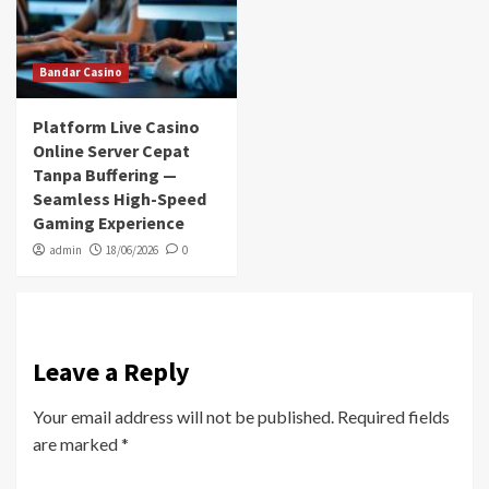
Bandar Casino
Platform Live Casino
Online Server Cepat
Tanpa Buffering —
Seamless High-Speed
Gaming Experience
admin
18/06/2026
0
Leave a Reply
Your email address will not be published.
Required fields
are marked
*