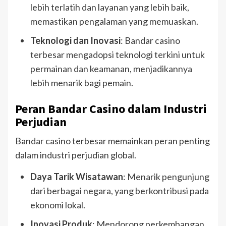
lebih terlatih dan layanan yang lebih baik,
memastikan pengalaman yang memuaskan.
Teknologi dan Inovasi
: Bandar casino
terbesar mengadopsi teknologi terkini untuk
permainan dan keamanan, menjadikannya
lebih menarik bagi pemain.
Peran Bandar Casino dalam Industri
Perjudian
Bandar casino terbesar memainkan peran penting
dalam industri perjudian global.
Daya Tarik Wisatawan
: Menarik pengunjung
dari berbagai negara, yang berkontribusi pada
ekonomi lokal.
Inovasi Produk
: Mendorong perkembangan