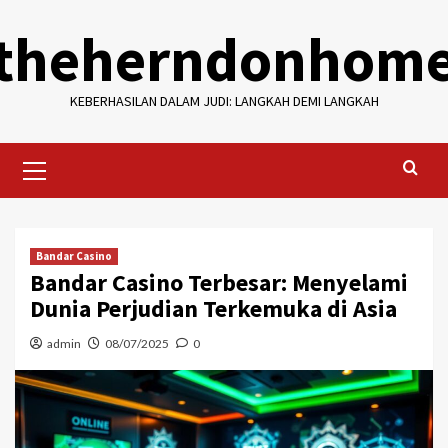
Skip
theherndonhom
to
content
KEBERHASILAN DALAM JUDI: LANGKAH DEMI LANGKAH
Primary
Menu
Bandar Casino
Bandar Casino Terbesar: Menyelami
Dunia Perjudian Terkemuka di Asia
admin
08/07/2025
0