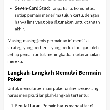
Seven-Card Stud:
Tanpa kartu komunitas,
setiap pemain menerima tujuh kartu, dengan
hanya lima yang bisa digunakan untuk tangan
akhir.
Masing-masing jenis permainan ini memiliki
strategi yang berbeda, yang perlu dipelajari oleh
setiap pemain untuk meningkatkan keterampilan
mereka.
Langkah-Langkah Memulai Bermain
Poker
Untuk memulai bermain poker online, seseorang
harus mengikuti langkah-langkah tertentu:
Pendaftaran:
Pemain harus mendaftar di