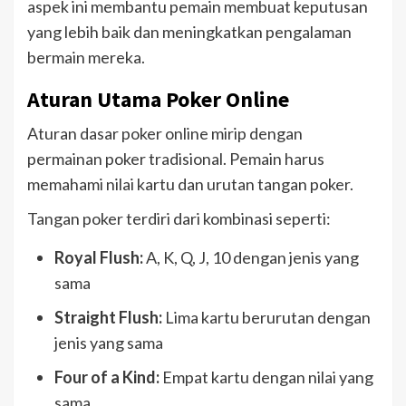
aspek ini membantu pemain membuat keputusan
yang lebih baik dan meningkatkan pengalaman
bermain mereka.
Aturan Utama Poker Online
Aturan dasar poker online mirip dengan
permainan poker tradisional. Pemain harus
memahami nilai kartu dan urutan tangan poker.
Tangan poker terdiri dari kombinasi seperti:
Royal Flush:
A, K, Q, J, 10 dengan jenis yang
sama
Straight Flush:
Lima kartu berurutan dengan
jenis yang sama
Four of a Kind:
Empat kartu dengan nilai yang
sama