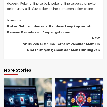
deposit
,
Poker online terbaik
,
poker online terpercaya
,
poker
online uang asli
,
situs poker online
,
turnamen poker online
Continue
Previous
Poker Online Indonesia: Panduan Lengkap untuk
Reading
Pemain Pemula dan Berpengalaman
Next
Situs Poker Online Terbaik: Panduan Memilih
Platform yang Aman dan Menguntungkan
More Stories