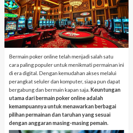
Bermain poker online telah menjadi salah satu
cara paling populer untuk menikmati permainan ini
di era digital. Dengan kemudahan akses melalui
perangkat seluler dan komputer, siapa pun dapat
bergabung dan bermain kapan saja.
Keuntungan
utama dari bermain poker online adalah
kemampuannya untuk menawarkan berbagai
pilihan permainan dan taruhan yang sesuai
dengan anggaran masing-masing pemain.