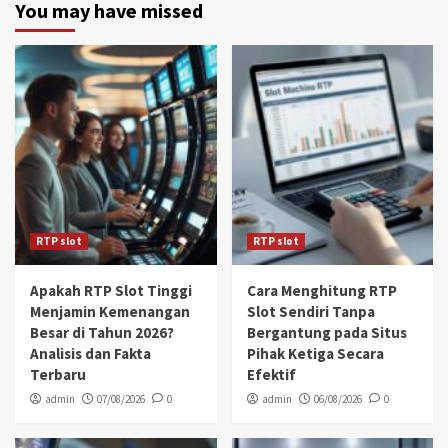
You may have missed
RTP slot
RTP slot
Apakah RTP Slot Tinggi
Cara Menghitung RTP
Menjamin Kemenangan
Slot Sendiri Tanpa
Besar di Tahun 2026?
Bergantung pada Situs
Analisis dan Fakta
Pihak Ketiga Secara
Terbaru
Efektif
admin
07/08/2026
0
admin
06/08/2026
0