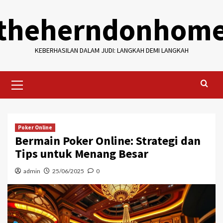
Skip
theherndonhom
to
content
KEBERHASILAN DALAM JUDI: LANGKAH DEMI LANGKAH
Primary
Menu
Poker Online
Bermain Poker Online: Strategi dan
Tips untuk Menang Besar
admin
25/06/2025
0