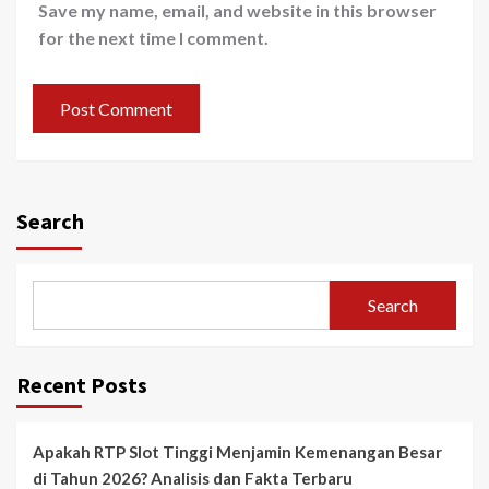
Save my name, email, and website in this browser
for the next time I comment.
Search
Search
Recent Posts
Apakah RTP Slot Tinggi Menjamin Kemenangan Besar
di Tahun 2026? Analisis dan Fakta Terbaru