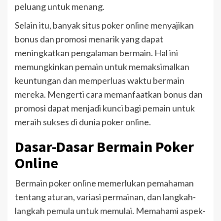
peluang untuk menang.
Selain itu, banyak situs poker online menyajikan
bonus dan promosi menarik yang dapat
meningkatkan pengalaman bermain. Hal ini
memungkinkan pemain untuk memaksimalkan
keuntungan dan memperluas waktu bermain
mereka. Mengerti cara memanfaatkan bonus dan
promosi dapat menjadi kunci bagi pemain untuk
meraih sukses di dunia poker online.
Dasar-Dasar Bermain Poker
Online
Bermain poker online memerlukan pemahaman
tentang aturan, variasi permainan, dan langkah-
langkah pemula untuk memulai. Memahami aspek-