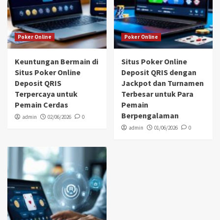
Poker Online
Poker Online
Keuntungan Bermain di
Situs Poker Online
Situs Poker Online
Deposit QRIS dengan
Deposit QRIS
Jackpot dan Turnamen
Terpercaya untuk
Terbesar untuk Para
Pemain Cerdas
Pemain
Berpengalaman
admin
02/06/2026
0
admin
01/06/2026
0