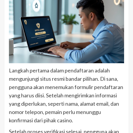
Langkah pertama dalam pendaftaran adalah
mengunjungi situs resmi bandar pilihan. Di sana,
pengguna akan menemukan formulir pendaftaran
yang harus diisi. Setelah mengirimkan informasi
yang diperlukan, seperti nama, alamat email, dan
nomor telepon, pemain perlu menunggu
konfirmasi dari pihak casino.
Setelah proses verifikasi selesai, pengguna akan