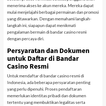
menerima akses ke akun mereka. Mereka dapat
mulai menjelajahi berbagai permainan dan promosi
yang ditawarkan. Dengan memahami langkah-
langkah ini, siapapun dapat menikmati
pengalaman bermain di bandar casino resmi
dengan percaya diri.
Persyaratan dan Dokumen
untuk Daftar di Bandar
Casino Resmi
Untuk mendaftar di bandar casino resmi di
Indonesia, ada beberapa persyaratan penting
yang perlu dipenuhi. Proses pendaftaran
memerlukan identitas pribadi dan dokumen
tertentu yang membuktikan legalitas serta