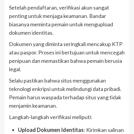
Setelah pendaftaran, verifikasi akun sangat
penting untuk menjaga keamanan. Bandar
biasanya meminta pemain untuk mengupload
dokumen identitas.
Dokumen yang diminta seringkali mencakup KTP
atau paspor. Proses ini bertujuan untuk mencegah
penipuan dan memastikan bahwa pemain berusia
legal.
Selalu pastikan bahwa situs menggunakan
teknologi enkripsi untuk melindungi data pribadi.
Pemain harus waspada terhadap situs yang tidak
menjamin keamanan.
Langkah-langkah verifikasi meliputi:
Upload Dokumen Identitas
: Kirimkan salinan