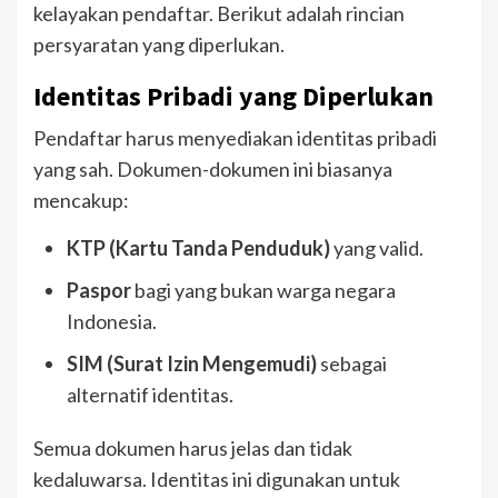
kelayakan pendaftar. Berikut adalah rincian
persyaratan yang diperlukan.
Identitas Pribadi yang Diperlukan
Pendaftar harus menyediakan identitas pribadi
yang sah. Dokumen-dokumen ini biasanya
mencakup:
KTP (Kartu Tanda Penduduk)
yang valid.
Paspor
bagi yang bukan warga negara
Indonesia.
SIM (Surat Izin Mengemudi)
sebagai
alternatif identitas.
Semua dokumen harus jelas dan tidak
kedaluwarsa. Identitas ini digunakan untuk