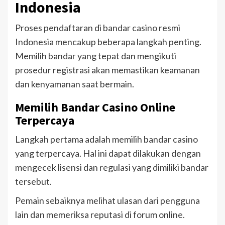
Indonesia
Proses pendaftaran di bandar casino resmi
Indonesia mencakup beberapa langkah penting.
Memilih bandar yang tepat dan mengikuti
prosedur registrasi akan memastikan keamanan
dan kenyamanan saat bermain.
Memilih Bandar Casino Online
Terpercaya
Langkah pertama adalah memilih bandar casino
yang terpercaya. Hal ini dapat dilakukan dengan
mengecek lisensi dan regulasi yang dimiliki bandar
tersebut.
Pemain sebaiknya melihat ulasan dari pengguna
lain dan memeriksa reputasi di forum online.