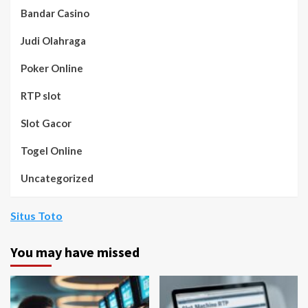
Bandar Casino
Judi Olahraga
Poker Online
RTP slot
Slot Gacor
Togel Online
Uncategorized
Situs Toto
You may have missed