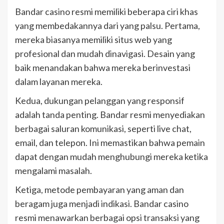
Bandar casino resmi memiliki beberapa ciri khas
yang membedakannya dari yang palsu. Pertama,
mereka biasanya memiliki situs web yang
profesional dan mudah dinavigasi. Desain yang
baik menandakan bahwa mereka berinvestasi
dalam layanan mereka.
Kedua, dukungan pelanggan yang responsif
adalah tanda penting. Bandar resmi menyediakan
berbagai saluran komunikasi, seperti live chat,
email, dan telepon. Ini memastikan bahwa pemain
dapat dengan mudah menghubungi mereka ketika
mengalami masalah.
Ketiga, metode pembayaran yang aman dan
beragam juga menjadi indikasi. Bandar casino
resmi menawarkan berbagai opsi transaksi yang