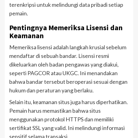
terenkripsi untuk melindungi data pribadi setiap
pemain.
Pentingnya Memeriksa Lisensi dan
Keamanan
Memeriksa lisensi adalah langkah krusial sebelum
mendaftar di sebuah bandar. Lisensi resmi
dikeluarkan oleh badan pengawas yang diakui,
seperti PAGCOR atau UKGC. Ini menandakan
bahwa bandar tersebut beroperasi sesuai dengan
hukum dan peraturan yang berlaku.
Selain itu, keamanan situs juga harus diperhatikan.
Pemain harus memastikan bahwa situs
menggunakan protokol HTTPS dan memiliki
sertifikat SSL yang valid. Ini melindungi informasi
sensitif selama transaksi.