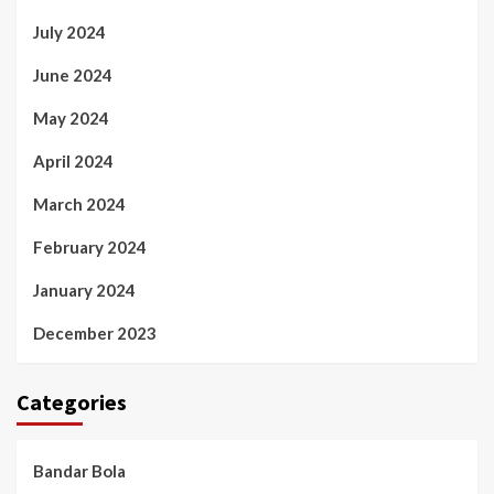
July 2024
June 2024
May 2024
April 2024
March 2024
February 2024
January 2024
December 2023
Categories
Bandar Bola