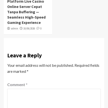
Platform Live Casino
Online Server Cepat
Tanpa Buffering —
Seamless High-Speed
Gaming Experience
admin
18/06/2026
0
Leave a Reply
Your email address will not be published.
Required fields
are marked
*
Comment
*