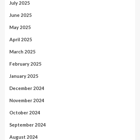
July 2025
June 2025
May 2025
April 2025
March 2025
February 2025
January 2025
December 2024
November 2024
October 2024
September 2024
August 2024