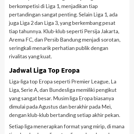
berkompetisi di Liga 1, menjadikan tiap
pertandingan sangat penting. Selain Liga 1, ada
juga Liga 2 dan Liga 3, yang berkembang pesat
tiap tahunnya. Klub-klub seperti Persija Jakarta,
Arema FC, dan Persib Bandung menjadi sorotan,
seringkali menarik perhatian publik dengan
rivalitas yang kuat.
Jadwal Liga Top Eropa
Liga-liga top Eropa seperti Premier League, La
Liga, Serie A, dan Bundesliga memiliki pengikut
yang sangat besar. Musim liga Eropa biasanya
dimulai pada Agustus dan berakhir pada Mei,
dengan klub-klub bertanding setiap akhir pekan.
Setiap liga menerapkan format yang mirip, di mana