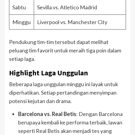
Sabtu
Sevilla vs. Atletico Madrid
Minggu
Liverpool vs. Manchester City
Pendukung tim-tim tersebut dapat melihat
peluang tim favorit untuk meraih tiga poin dalam
setiap laga.
Highlight Laga Unggulan
Beberapa laga unggulan minggu ini layak untuk
diperhatikan. Setiap pertandingan menyimpan
potensi kejutan dan drama.
Barcelona vs. Real Betis
: Dengan Barcelona
berupaya kembali ke performa terbaik, lawan
seperti Real Betis akan menjadi tes yang