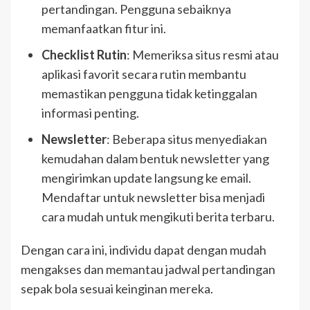
pertandingan. Pengguna sebaiknya
memanfaatkan fitur ini.
Checklist Rutin
: Memeriksa situs resmi atau
aplikasi favorit secara rutin membantu
memastikan pengguna tidak ketinggalan
informasi penting.
Newsletter
: Beberapa situs menyediakan
kemudahan dalam bentuk newsletter yang
mengirimkan update langsung ke email.
Mendaftar untuk newsletter bisa menjadi
cara mudah untuk mengikuti berita terbaru.
Dengan cara ini, individu dapat dengan mudah
mengakses dan memantau jadwal pertandingan
sepak bola sesuai keinginan mereka.