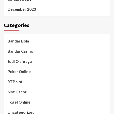
December 2023
Categories
Bandar Bola
Bandar Casino
Judi Olahraga
Poker Online
RTP slot
Slot Gacor
Togel Online
Uncategorized