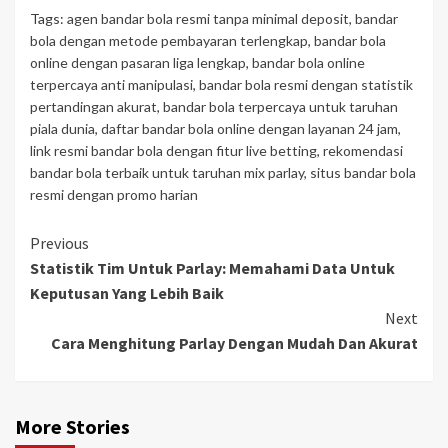
Tags:
agen bandar bola resmi tanpa minimal deposit
,
bandar
bola dengan metode pembayaran terlengkap
,
bandar bola
online dengan pasaran liga lengkap
,
bandar bola online
terpercaya anti manipulasi
,
bandar bola resmi dengan statistik
pertandingan akurat
,
bandar bola terpercaya untuk taruhan
piala dunia
,
daftar bandar bola online dengan layanan 24 jam
,
link resmi bandar bola dengan fitur live betting
,
rekomendasi
bandar bola terbaik untuk taruhan mix parlay
,
situs bandar bola
resmi dengan promo harian
Continue
Previous
Statistik Tim Untuk Parlay: Memahami Data Untuk
Reading
Keputusan Yang Lebih Baik
Next
Cara Menghitung Parlay Dengan Mudah Dan Akurat
More Stories