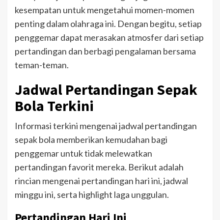
kesempatan untuk mengetahui momen-momen
penting dalam olahraga ini. Dengan begitu, setiap
penggemar dapat merasakan atmosfer dari setiap
pertandingan dan berbagi pengalaman bersama
teman-teman.
Jadwal Pertandingan Sepak
Bola Terkini
Informasi terkini mengenai jadwal pertandingan
sepak bola memberikan kemudahan bagi
penggemar untuk tidak melewatkan
pertandingan favorit mereka. Berikut adalah
rincian mengenai pertandingan hari ini, jadwal
minggu ini, serta highlight laga unggulan.
Pertandingan Hari Ini