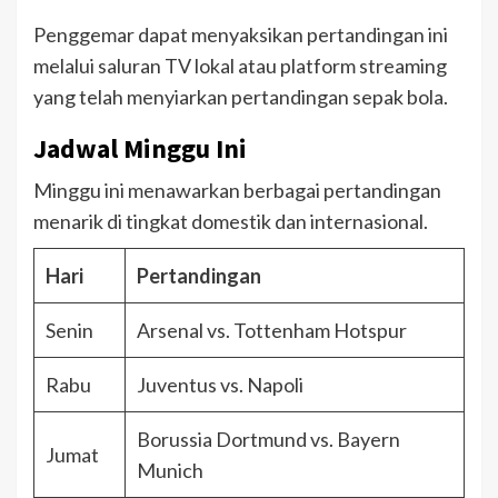
Penggemar dapat menyaksikan pertandingan ini
melalui saluran TV lokal atau platform streaming
yang telah menyiarkan pertandingan sepak bola.
Jadwal Minggu Ini
Minggu ini menawarkan berbagai pertandingan
menarik di tingkat domestik dan internasional.
Hari
Pertandingan
Senin
Arsenal vs. Tottenham Hotspur
Rabu
Juventus vs. Napoli
Borussia Dortmund vs. Bayern
Jumat
Munich