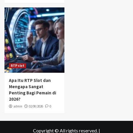
RTP slot
Apa Itu RTP Slot dan
Mengapa Sangat
Penting Bagi Pemain di
2026?
admin
02/08/2026
0
Copyright © All rights reserved.
|