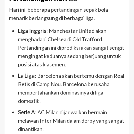
Hari ini, beberapa pertandingan sepak bola
menarik berlangsung di berbagai liga.
Liga Inggris
: Manchester United akan
menghadapi Chelsea di Old Trafford.
Pertandingan ini diprediksi akan sangat sengit
mengingat keduanya sedang berjuang untuk
posisi atas klasemen.
La Liga
: Barcelona akan bertemu dengan Real
Betis di Camp Nou. Barcelona berusaha
mempertahankan dominasinya di liga
domestik.
Serie A
: AC Milan dijadwalkan bermain
melawan Inter Milan dalam derby yang sangat
dinantikan.