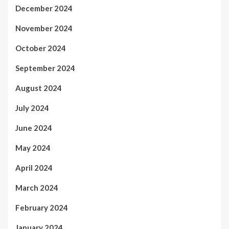
December 2024
November 2024
October 2024
September 2024
August 2024
July 2024
June 2024
May 2024
April 2024
March 2024
February 2024
January 2024