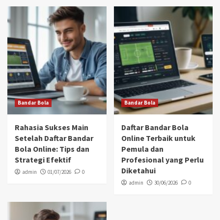
Bandar Bola
Bandar Bola
Rahasia Sukses Main
Daftar Bandar Bola
Setelah Daftar Bandar
Online Terbaik untuk
Bola Online: Tips dan
Pemula dan
Strategi Efektif
Profesional yang Perlu
Diketahui
admin
01/07/2026
0
admin
30/06/2026
0