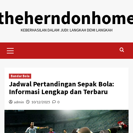
Skip
theherndonhom
to
content
KEBERHASILAN DALAM JUDI: LANGKAH DEMI LANGKAH
Primary
Menu
Bandar Bola
Jadwal Pertandingan Sepak Bola:
Informasi Lengkap dan Terbaru
admin
10/12/2025
0