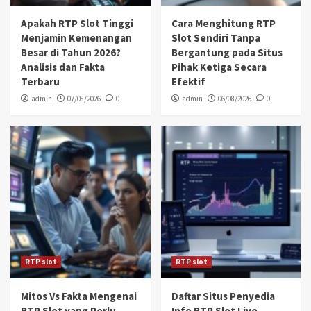
Apakah RTP Slot Tinggi
Cara Menghitung RTP
Menjamin Kemenangan
Slot Sendiri Tanpa
Besar di Tahun 2026?
Bergantung pada Situs
Analisis dan Fakta
Pihak Ketiga Secara
Terbaru
Efektif
admin
07/08/2026
0
admin
06/08/2026
0
RTP slot
RTP slot
Mitos Vs Fakta Mengenai
Daftar Situs Penyedia
RTP Slot yang Perlu
Info RTP Slot Live