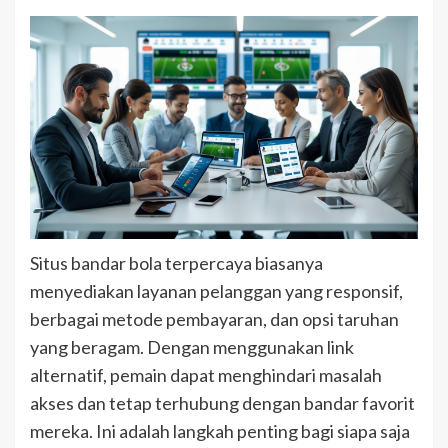
Situs bandar bola terpercaya biasanya
menyediakan layanan pelanggan yang responsif,
berbagai metode pembayaran, dan opsi taruhan
yang beragam. Dengan menggunakan link
alternatif, pemain dapat menghindari masalah
akses dan tetap terhubung dengan bandar favorit
mereka. Ini adalah langkah penting bagi siapa saja