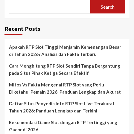
Search
Recent Posts
Apakah RTP Slot Tinggi Menjamin Kemenangan Besar
di Tahun 2026? Analisis dan Fakta Terbaru
Cara Menghitung RTP Slot Sendiri Tanpa Bergantung
pada Situs Pihak Ketiga Secara Efektif
Mitos Vs Fakta Mengenai RTP Slot yang Perlu
Diketahui Pemain 2026: Panduan Lengkap dan Akurat
Daftar Situs Penyedia Info RTP Slot Live Terakurat
Tahun 2026: Panduan Lengkap dan Terkini
Rekomendasi Game Slot dengan RTP Tertinggi yang
Gacor di 2026