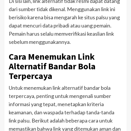
Di sisi lain, link alternatif tidak resmi dapat datang
dari sumber tidak dikenal. Menggunakan link ini
berisiko karena bisa mengarah ke situs palsu yang
dapat mencuri data pribadi atau uang pemain.
Pemain harus selalu memverifikasi keaslian link
sebelum menggunakannya.
Cara Menemukan Link
Alternatif Bandar Bola
Terpercaya
Untuk menemukan link alternatif bandar bola
terpercaya, penting untuk mengenali sumber
informasi yang tepat, menetapkan kriteria
keamanan, dan waspada terhadap tanda-tanda
link palsu. Berikut adalah beberapa cara untuk
memastikan bahwa link yang ditemukan aman dan