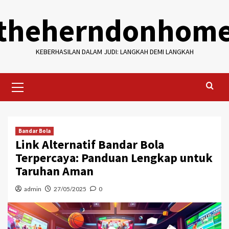
Skip
theherndonhom
to
content
KEBERHASILAN DALAM JUDI: LANGKAH DEMI LANGKAH
Primary
Menu
Bandar Bola
Link Alternatif Bandar Bola
Terpercaya: Panduan Lengkap untuk
Taruhan Aman
admin
27/05/2025
0