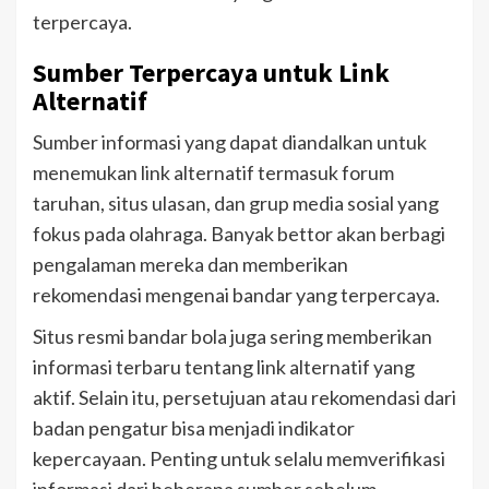
terpercaya.
Sumber Terpercaya untuk Link
Alternatif
Sumber informasi yang dapat diandalkan untuk
menemukan link alternatif termasuk forum
taruhan, situs ulasan, dan grup media sosial yang
fokus pada olahraga. Banyak bettor akan berbagi
pengalaman mereka dan memberikan
rekomendasi mengenai bandar yang terpercaya.
Situs resmi bandar bola juga sering memberikan
informasi terbaru tentang link alternatif yang
aktif. Selain itu, persetujuan atau rekomendasi dari
badan pengatur bisa menjadi indikator
kepercayaan. Penting untuk selalu memverifikasi