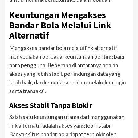
Keuntungan Mengakses
Bandar Bola Melalui Link
Alternatif
Mengakses bandar bola melalui link alternatif
menyediakan berbagai keuntungan penting bagi
para pengguna. Beberapa di antaranya adalah
akses yang lebih stabil, perlindungan data yang
lebih baik, dan kemudahan dalam melakukan login
serta transaksi.
Akses Stabil Tanpa Blokir
Salah satu keuntungan utama dari menggunakan
link alternatif adalah akses yang lebih stabil.
Banyak situs bandar bola dapat terblokir oleh