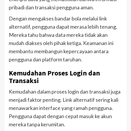
pribadi dan transaksi pengguna aman.
Dengan mengakses bandar bola melalui link
alternatif, pengguna dapat merasa lebih tenang.
Mereka tahu bahwa data mereka tidak akan
mudah diakses oleh pihak ketiga. Keamanan ini
membantu membangun kepercayaan antara
pengguna dan platform taruhan.
Kemudahan Proses Login dan
Transaksi
Kemudahan dalam proses login dan transaksi juga
menjadi faktor penting. Link alternatif sering kali
menawarkan interface yang ramah pengguna.
Pengguna dapat dengan cepat masuk ke akun
mereka tanpa kerumitan.