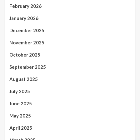
February 2026
January 2026
December 2025
November 2025
October 2025
September 2025
August 2025
July 2025
June 2025
May 2025
April 2025