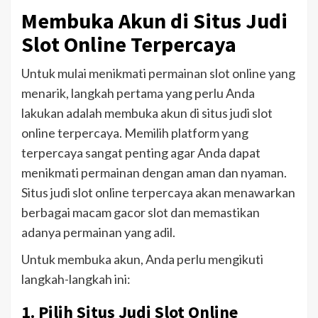
Membuka Akun di Situs Judi
Slot Online Terpercaya
Untuk mulai menikmati permainan slot online yang
menarik, langkah pertama yang perlu Anda
lakukan adalah membuka akun di situs judi slot
online terpercaya. Memilih platform yang
terpercaya sangat penting agar Anda dapat
menikmati permainan dengan aman dan nyaman.
Situs judi slot online terpercaya akan menawarkan
berbagai macam gacor slot dan memastikan
adanya permainan yang adil.
Untuk membuka akun, Anda perlu mengikuti
langkah-langkah ini:
1. Pilih Situs Judi Slot Online