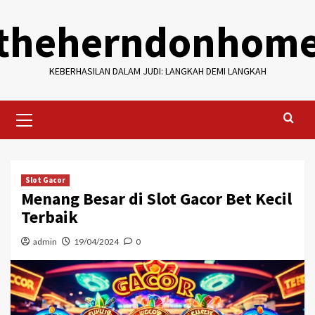
Skip
theherndonhom
to
content
KEBERHASILAN DALAM JUDI: LANGKAH DEMI LANGKAH
Primary
Menu
Slot Gacor
Menang Besar di Slot Gacor Bet Kecil
Terbaik
admin
19/04/2024
0