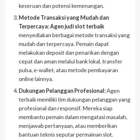
keseruan dan potensi kemenangan.
Metode Transaksi yang Mudah dan
Terpercaya:
Agen judi slot terbaik
menyediakan berbagai metode transaksi yang
mudah dan terpercaya. Pemain dapat
melakukan deposit dan penarikan dengan
cepat dan aman melalui bank lokal, transfer
pulsa, e-wallet, atau metode pembayaran
online lainnya.
Dukungan Pelanggan Profesional:
Agen
terbaik memiliki tim dukungan pelanggan yang
profesional dan responsif. Mereka siap
membantu pemain dalam mengatasi masalah,
menjawab pertanyaan, atau memberikan
bantuan teknis seputar permainan slot.