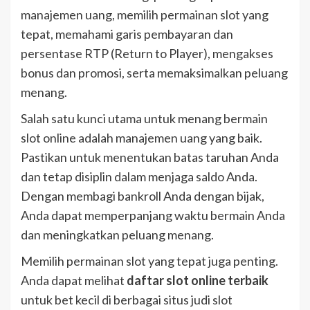
manajemen uang, memilih permainan slot yang
tepat, memahami garis pembayaran dan
persentase RTP (Return to Player), mengakses
bonus dan promosi, serta memaksimalkan peluang
menang.
Salah satu kunci utama untuk menang bermain
slot online adalah manajemen uang yang baik.
Pastikan untuk menentukan batas taruhan Anda
dan tetap disiplin dalam menjaga saldo Anda.
Dengan membagi bankroll Anda dengan bijak,
Anda dapat memperpanjang waktu bermain Anda
dan meningkatkan peluang menang.
Memilih permainan slot yang tepat juga penting.
Anda dapat melihat
daftar slot online terbaik
untuk bet kecil di berbagai situs judi slot