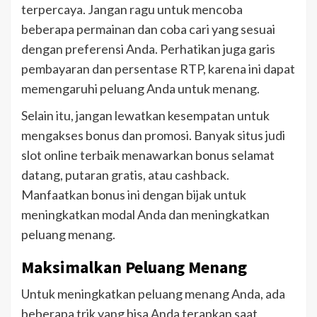
terpercaya. Jangan ragu untuk mencoba
beberapa permainan dan coba cari yang sesuai
dengan preferensi Anda. Perhatikan juga garis
pembayaran dan persentase RTP, karena ini dapat
memengaruhi peluang Anda untuk menang.
Selain itu, jangan lewatkan kesempatan untuk
mengakses bonus dan promosi. Banyak situs judi
slot online terbaik menawarkan bonus selamat
datang, putaran gratis, atau cashback.
Manfaatkan bonus ini dengan bijak untuk
meningkatkan modal Anda dan meningkatkan
peluang menang.
Maksimalkan Peluang Menang
Untuk meningkatkan peluang menang Anda, ada
beberapa trik yang bisa Anda terapkan saat