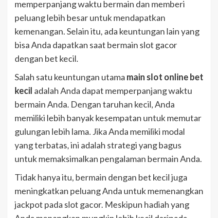
memperpanjang waktu bermain dan memberi
peluang lebih besar untuk mendapatkan
kemenangan. Selain itu, ada keuntungan lain yang
bisa Anda dapatkan saat bermain slot gacor
dengan bet kecil.
Salah satu keuntungan utama
main slot online bet
kecil
adalah Anda dapat memperpanjang waktu
bermain Anda. Dengan taruhan kecil, Anda
memiliki lebih banyak kesempatan untuk memutar
gulungan lebih lama. Jika Anda memiliki modal
yang terbatas, ini adalah strategi yang bagus
untuk memaksimalkan pengalaman bermain Anda.
Tidak hanya itu, bermain dengan bet kecil juga
meningkatkan peluang Anda untuk memenangkan
jackpot pada slot gacor. Meskipun hadiah yang
Anda menangkan mungkin lebih kecil daripada