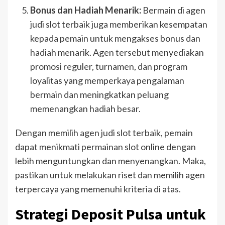
Bonus dan Hadiah Menarik:
Bermain di agen
judi slot terbaik juga memberikan kesempatan
kepada pemain untuk mengakses bonus dan
hadiah menarik. Agen tersebut menyediakan
promosi reguler, turnamen, dan program
loyalitas yang memperkaya pengalaman
bermain dan meningkatkan peluang
memenangkan hadiah besar.
Dengan memilih agen judi slot terbaik, pemain
dapat menikmati permainan slot online dengan
lebih menguntungkan dan menyenangkan. Maka,
pastikan untuk melakukan riset dan memilih agen
terpercaya yang memenuhi kriteria di atas.
Strategi Deposit Pulsa untuk