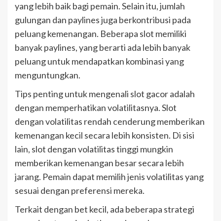
yang lebih baik bagi pemain. Selain itu, jumlah
gulungan dan paylines juga berkontribusi pada
peluang kemenangan. Beberapa slot memiliki
banyak paylines, yang berarti ada lebih banyak
peluang untuk mendapatkan kombinasi yang
menguntungkan.
Tips penting untuk mengenali slot gacor adalah
dengan memperhatikan volatilitasnya. Slot
dengan volatilitas rendah cenderung memberikan
kemenangan kecil secara lebih konsisten. Di sisi
lain, slot dengan volatilitas tinggi mungkin
memberikan kemenangan besar secara lebih
jarang. Pemain dapat memilih jenis volatilitas yang
sesuai dengan preferensi mereka.
Terkait dengan bet kecil, ada beberapa strategi