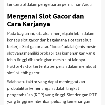
terkontrol dalam pengeluaran permainan Anda.
Mengenal Slot Gacor dan
Cara Kerjanya
Pada bagian ini, kita akan menjelajahi lebih dalam
konsep slot gacor dan bagaimana slot tersebut
bekerja. Slot gacor atau “loose” adalah jenis mesin
slot yang memiliki probabilitas kemenangan yang
lebih tinggi dibandingkan mesin slot lainnya.
Faktor-faktor tertentu berperan dalam membuat
slot ini lebih gacor.
Salah satu faktor yang dapat meningkatkan
probabilitas kemenangan adalah tingkat
pengembalian (RTP) yang tinggi. Slot dengan RTP
yang tinggi memberikan peluang kemenangan