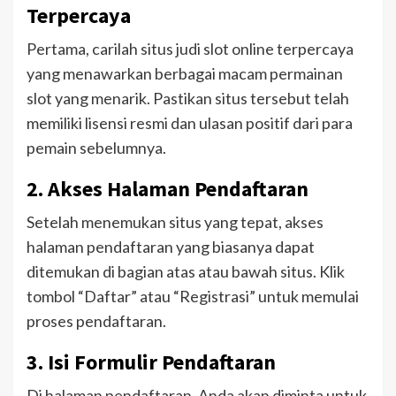
Terpercaya
Pertama, carilah situs judi slot online terpercaya
yang menawarkan berbagai macam permainan
slot yang menarik. Pastikan situs tersebut telah
memiliki lisensi resmi dan ulasan positif dari para
pemain sebelumnya.
2. Akses Halaman Pendaftaran
Setelah menemukan situs yang tepat, akses
halaman pendaftaran yang biasanya dapat
ditemukan di bagian atas atau bawah situs. Klik
tombol “Daftar” atau “Registrasi” untuk memulai
proses pendaftaran.
3. Isi Formulir Pendaftaran
Di halaman pendaftaran, Anda akan diminta untuk