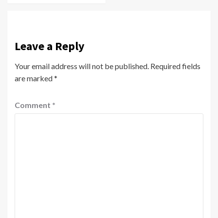
Leave a Reply
Your email address will not be published.
Required fields
are marked
*
Comment
*