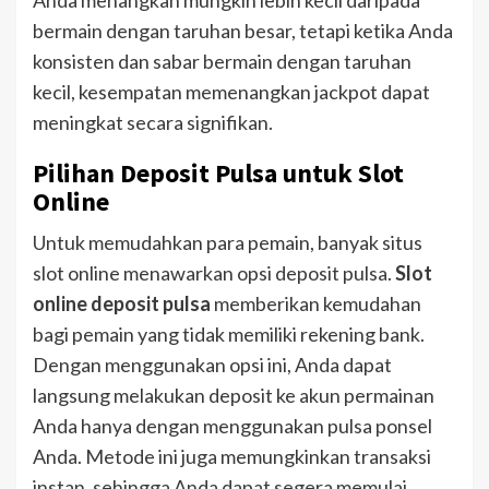
bermain dengan taruhan besar, tetapi ketika Anda
konsisten dan sabar bermain dengan taruhan
kecil, kesempatan memenangkan jackpot dapat
meningkat secara signifikan.
Pilihan Deposit Pulsa untuk Slot
Online
Untuk memudahkan para pemain, banyak situs
slot online menawarkan opsi deposit pulsa.
Slot
online deposit pulsa
memberikan kemudahan
bagi pemain yang tidak memiliki rekening bank.
Dengan menggunakan opsi ini, Anda dapat
langsung melakukan deposit ke akun permainan
Anda hanya dengan menggunakan pulsa ponsel
Anda. Metode ini juga memungkinkan transaksi
instan, sehingga Anda dapat segera memulai