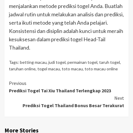
menjalankan metode prediksi togel Anda. Buatlah
jadwal rutin untuk melakukan analisis dan prediksi,
serta ikuti metode yang telah Anda pelajari.
Konsistensi dan disiplin adalah kunci untuk meraih
kesuksesan dalam prediksi togel Head-Tail
Thailand.
Tags:
betting macau
,
judi togel
,
permainan togel
,
taruh togel
,
taruhan online
,
togel macau
,
toto macau
,
toto macau online
Continue
Previous
Prediksi Togel Tai Xiu Thailand Terlengkap 2023
Reading
Next
Prediksi Togel Thailand Bonus Besar Terakurat
More Stories