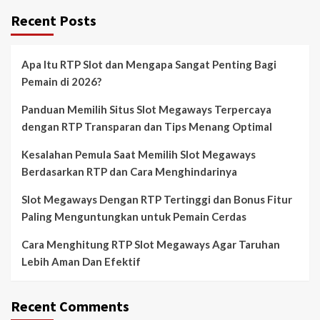
Recent Posts
Apa Itu RTP Slot dan Mengapa Sangat Penting Bagi
Pemain di 2026?
Panduan Memilih Situs Slot Megaways Terpercaya
dengan RTP Transparan dan Tips Menang Optimal
Kesalahan Pemula Saat Memilih Slot Megaways
Berdasarkan RTP dan Cara Menghindarinya
Slot Megaways Dengan RTP Tertinggi dan Bonus Fitur
Paling Menguntungkan untuk Pemain Cerdas
Cara Menghitung RTP Slot Megaways Agar Taruhan
Lebih Aman Dan Efektif
Recent Comments