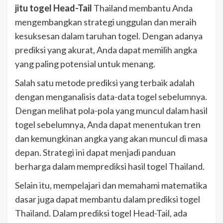
jitu togel Head-Tail
Thailand membantu Anda
mengembangkan strategi unggulan dan meraih
kesuksesan dalam taruhan togel. Dengan adanya
prediksi yang akurat, Anda dapat memilih angka
yang paling potensial untuk menang.
Salah satu metode prediksi yang terbaik adalah
dengan menganalisis data-data togel sebelumnya.
Dengan melihat pola-pola yang muncul dalam hasil
togel sebelumnya, Anda dapat menentukan tren
dan kemungkinan angka yang akan muncul di masa
depan. Strategi ini dapat menjadi panduan
berharga dalam memprediksi hasil togel Thailand.
Selain itu, mempelajari dan memahami matematika
dasar juga dapat membantu dalam prediksi togel
Thailand. Dalam prediksi togel Head-Tail, ada