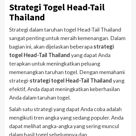
Strategi Togel Head-Tail
Thailand
Strategi dalam taruhan togel Head-Tail Thailand
sangat penting untuk meraih kemenangan. Dalam
bagian ini, akan dijelaskan beberapa
strategi
togel Head-Tail Thailand
yang dapat Anda
terapkan untuk meningkatkan peluang
memenangkan taruhan togel. Dengan memahami
strategi-
strategi togel Head-Tail Thailand
yang
efektif, Anda dapat meningkatkan keberhasilan
Anda dalam taruhan togel.
Salah satu strategi yang dapat Anda coba adalah
mengikuti tren angka yang sedang populer. Anda
dapat melihat angka-angka yang sering muncul
dalam hasil togel sebelumnya dan