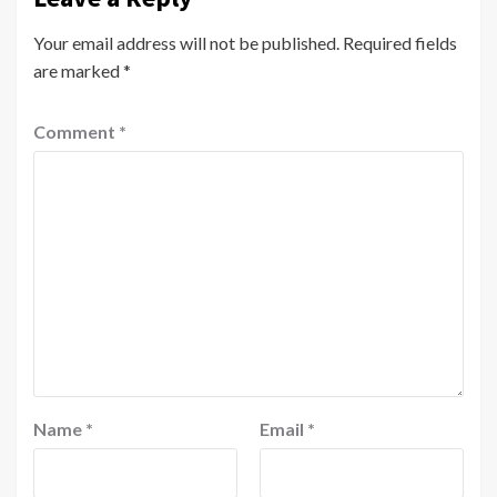
Your email address will not be published.
Required fields
are marked
*
Comment
*
Name
*
Email
*