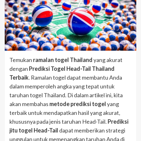
Temukan
ramalan togel Thailand
yang akurat
dengan
Prediksi Togel Head-Tail Thailand
Terbaik
. Ramalan togel dapat membantu Anda
dalam memperoleh angka yang tepat untuk
taruhan togel Thailand. Di dalam artikel ini, kita
akan membahas
metode prediksi togel
yang
terbaik untuk mendapatkan hasil yang akurat,
khususnya pada jenis taruhan Head-Tail.
Prediksi
jitu togel Head-Tail
dapat memberikan strategi
unggulan untuk memenangkan taruhan Anda di