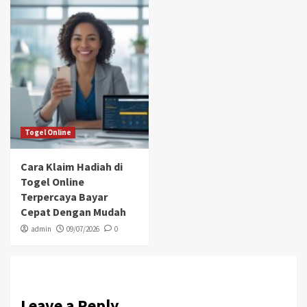
Togel Online
Cara Klaim Hadiah di
Togel Online
Terpercaya Bayar
Cepat Dengan Mudah
admin
09/07/2026
0
Leave a Reply