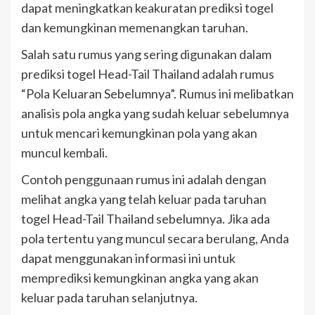
dapat meningkatkan keakuratan prediksi togel
dan kemungkinan memenangkan taruhan.
Salah satu rumus yang sering digunakan dalam
prediksi togel Head-Tail Thailand adalah rumus
“Pola Keluaran Sebelumnya”. Rumus ini melibatkan
analisis pola angka yang sudah keluar sebelumnya
untuk mencari kemungkinan pola yang akan
muncul kembali.
Contoh penggunaan rumus ini adalah dengan
melihat angka yang telah keluar pada taruhan
togel Head-Tail Thailand sebelumnya. Jika ada
pola tertentu yang muncul secara berulang, Anda
dapat menggunakan informasi ini untuk
memprediksi kemungkinan angka yang akan
keluar pada taruhan selanjutnya.