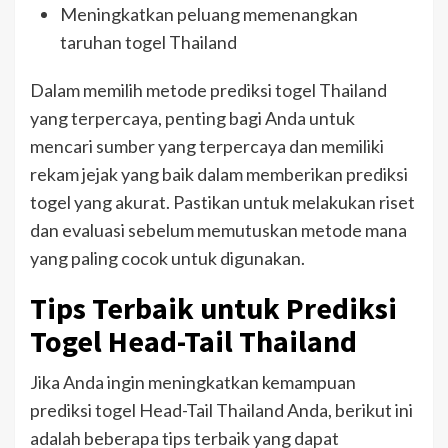
Meningkatkan peluang memenangkan
taruhan togel Thailand
Dalam memilih metode prediksi togel Thailand
yang terpercaya, penting bagi Anda untuk
mencari sumber yang terpercaya dan memiliki
rekam jejak yang baik dalam memberikan prediksi
togel yang akurat. Pastikan untuk melakukan riset
dan evaluasi sebelum memutuskan metode mana
yang paling cocok untuk digunakan.
Tips Terbaik untuk Prediksi
Togel Head-Tail Thailand
Jika Anda ingin meningkatkan kemampuan
prediksi togel Head-Tail Thailand Anda, berikut ini
adalah beberapa tips terbaik yang dapat