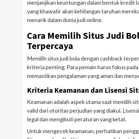
menjanjikan keuntungan dalam bentuk kredit 
yang khawatir akan kehilangan taruhan mereka.
menarik dalam dunia judi online.
Cara Memilih Situs Judi B
Terpercaya
Memilih situs judi bola dengan cashback terp
kriteria penting. Para pemain harus fokus pad
memastikan pengalaman yang aman dan meny
Kriteria Keamanan dan Lisensi Si
Keamanan adalah aspek utama saat memilih situs 
valid dari otoritas perjudian yang diakui. Lis
legal dan mengikuti peraturan yang ketat.
Untuk mengecek keamanan, perhatikan pengguna