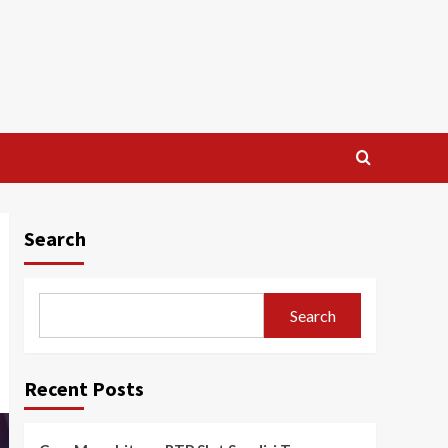
Search
Search
Recent Posts