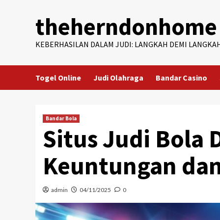
Skip
theherndonhome
to
content
KEBERHASILAN DALAM JUDI: LANGKAH DEMI LANGKA
Togel Online
Judi Olahraga
Bandar Casino
Bandar Bola
Situs Judi Bola
Keuntungan dan
admin
04/11/2025
0