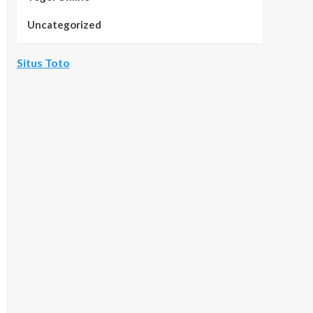
Uncategorized
Situs Toto