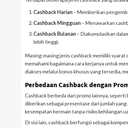
Cashback Harian
– Memberikan pengembali
Cashback Mingguan
– Menawarkan cashba
Cashback Bulanan
– Diakumulasikan dalam
lebih tinggi.
Masing-masing jenis cashback memiliki syarat
memahami bagaimana cara kerjanya untuk memak
diakses melalui bonus khusus yang tersedia, 
Perbedaan Cashback dengan Prom
Cashback berbeda dari promo lainnya, seperti 
diberikan sebagai presentase dari jumlah yan
kesempatan bermain tanpa risiko kehilangan uan
Di sisi lain, cashback berfungsi sebagai kompe