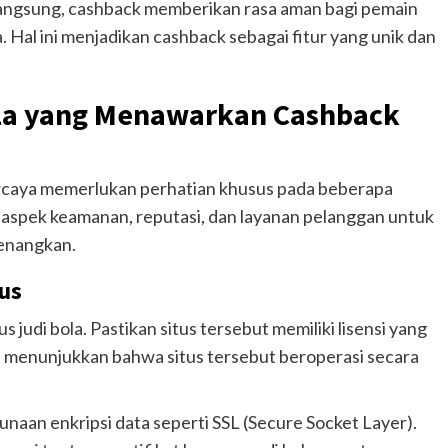
langsung, cashback memberikan rasa aman bagi pemain
 Hal ini menjadikan cashback sebagai fitur yang unik dan
ola yang Menawarkan Cashback
ercaya memerlukan perhatian khusus pada beberapa
a aspek keamanan, reputasi, dan layanan pelanggan untuk
enangkan.
tus
judi bola. Pastikan situs tersebut memiliki lisensi yang
ensi menunjukkan bahwa situs tersebut beroperasi secara
an enkripsi data seperti SSL (Secure Socket Layer).