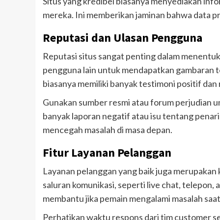
Situs yang kredibel biasanya menyediakan info
mereka. Ini memberikan jaminan bahwa data pr
Reputasi dan Ulasan Pengguna
Reputasi situs sangat penting dalam menentuk
pengguna lain untuk mendapatkan gambaran te
biasanya memiliki banyak testimoni positif dan 
Gunakan sumber resmi atau forum perjudian unt
banyak laporan negatif atau isu tentang penari
mencegah masalah di masa depan.
Fitur Layanan Pelanggan
Layanan pelanggan yang baik juga merupakan k
saluran komunikasi, seperti live chat, telepon
membantu jika pemain mengalami masalah saat 
Perhatikan waktu respons dari tim customer s