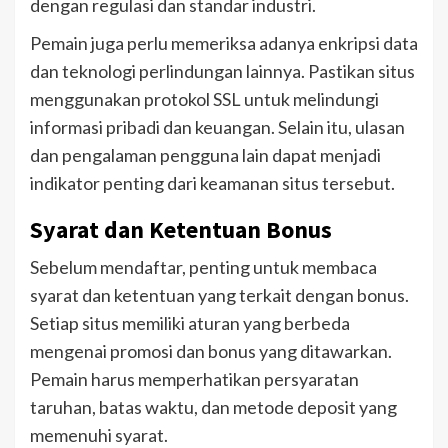
dengan regulasi dan standar industri.
Pemain juga perlu memeriksa adanya enkripsi data
dan teknologi perlindungan lainnya. Pastikan situs
menggunakan protokol SSL untuk melindungi
informasi pribadi dan keuangan. Selain itu, ulasan
dan pengalaman pengguna lain dapat menjadi
indikator penting dari keamanan situs tersebut.
Syarat dan Ketentuan Bonus
Sebelum mendaftar, penting untuk membaca
syarat dan ketentuan yang terkait dengan bonus.
Setiap situs memiliki aturan yang berbeda
mengenai promosi dan bonus yang ditawarkan.
Pemain harus memperhatikan persyaratan
taruhan, batas waktu, dan metode deposit yang
memenuhi syarat.