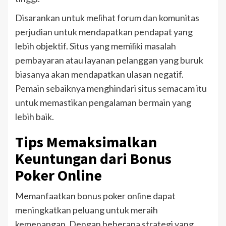
Disarankan untuk melihat forum dan komunitas
perjudian untuk mendapatkan pendapat yang
lebih objektif. Situs yang memiliki masalah
pembayaran atau layanan pelanggan yang buruk
biasanya akan mendapatkan ulasan negatif.
Pemain sebaiknya menghindari situs semacam itu
untuk memastikan pengalaman bermain yang
lebih baik.
Tips Memaksimalkan
Keuntungan dari Bonus
Poker Online
Memanfaatkan bonus poker online dapat
meningkatkan peluang untuk meraih
kemenangan. Dengan beberapa strategi yang