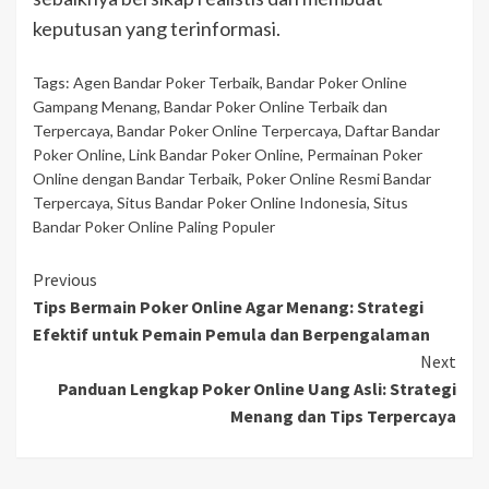
keputusan yang terinformasi.
Tags:
Agen Bandar Poker Terbaik
,
Bandar Poker Online
Gampang Menang
,
Bandar Poker Online Terbaik dan
Terpercaya
,
Bandar Poker Online Terpercaya
,
Daftar Bandar
Poker Online
,
Link Bandar Poker Online
,
Permainan Poker
Online dengan Bandar Terbaik
,
Poker Online Resmi Bandar
Terpercaya
,
Situs Bandar Poker Online Indonesia
,
Situs
Bandar Poker Online Paling Populer
Continue
Previous
Tips Bermain Poker Online Agar Menang: Strategi
Reading
Efektif untuk Pemain Pemula dan Berpengalaman
Next
Panduan Lengkap Poker Online Uang Asli: Strategi
Menang dan Tips Terpercaya