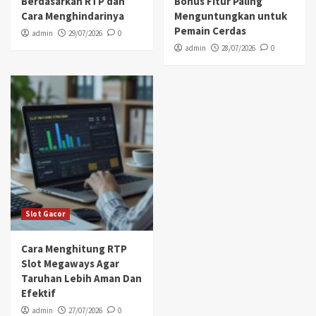
Berdasarkan RTP dan
Bonus Fitur Paling
Cara Menghindarinya
Menguntungkan untuk
Pemain Cerdas
admin
29/07/2026
0
admin
28/07/2026
0
Slot Gacor
Cara Menghitung RTP
Slot Megaways Agar
Taruhan Lebih Aman Dan
Efektif
admin
27/07/2026
0