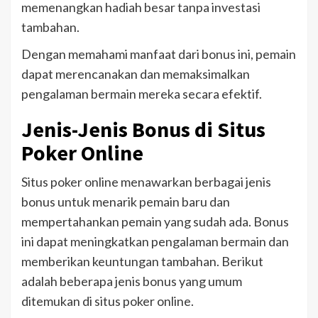
memenangkan hadiah besar tanpa investasi
tambahan.
Dengan memahami manfaat dari bonus ini, pemain
dapat merencanakan dan memaksimalkan
pengalaman bermain mereka secara efektif.
Jenis-Jenis Bonus di Situs
Poker Online
Situs poker online menawarkan berbagai jenis
bonus untuk menarik pemain baru dan
mempertahankan pemain yang sudah ada. Bonus
ini dapat meningkatkan pengalaman bermain dan
memberikan keuntungan tambahan. Berikut
adalah beberapa jenis bonus yang umum
ditemukan di situs poker online.