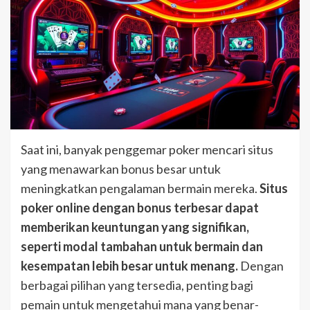
Saat ini, banyak penggemar poker mencari situs
yang menawarkan bonus besar untuk
meningkatkan pengalaman bermain mereka.
Situs
poker online dengan bonus terbesar dapat
memberikan keuntungan yang signifikan,
seperti modal tambahan untuk bermain dan
kesempatan lebih besar untuk menang.
Dengan
berbagai pilihan yang tersedia, penting bagi
pemain untuk mengetahui mana yang benar-