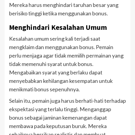
Mereka harus menghindari taruhan besar yang
berisiko tinggi ketika menggunakan bonus.
Menghindari Kesalahan Umum
Kesalahan umum sering kali terjadi saat
mengklaim dan menggunakan bonus. Pemain
perlu menjaga agar tidak memilih permainan yang
tidak memenuhi syarat untuk bonus.
Mengabaikan syarat yang berlaku dapat
menyebabkan kehilangan kesempatan untuk
menikmati bonus sepenuhnya.
Selain itu, pemain juga harus berhati-hati terhadap
ekspektasi yang terlalu tinggi. Menganggap
bonus sebagai jaminan kemenangan dapat
membawa pada keputusan buruk. Mereka
sebaiknya bersikap realistis dan membuat