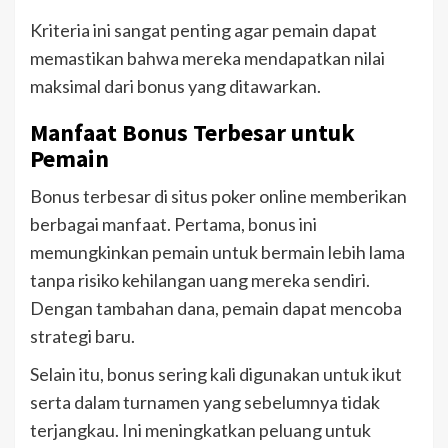
Kriteria ini sangat penting agar pemain dapat
memastikan bahwa mereka mendapatkan nilai
maksimal dari bonus yang ditawarkan.
Manfaat Bonus Terbesar untuk
Pemain
Bonus terbesar di situs poker online memberikan
berbagai manfaat. Pertama, bonus ini
memungkinkan pemain untuk bermain lebih lama
tanpa risiko kehilangan uang mereka sendiri.
Dengan tambahan dana, pemain dapat mencoba
strategi baru.
Selain itu, bonus sering kali digunakan untuk ikut
serta dalam turnamen yang sebelumnya tidak
terjangkau. Ini meningkatkan peluang untuk