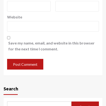
Website
Save my name, email, and website in this browser
for the next time I comment.
Search