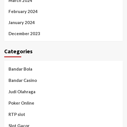
March 2024
February 2024
January 2024
December 2023
Categories
Bandar Bola
Bandar Casino
Judi Olahraga
Poker Online
RTP slot
Slot Gacor