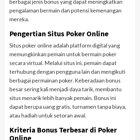
berbagai jenis bonus yang dapat meningkatkan
pengalaman bermain dan potensi kemenangan
mereka.
Pengertian Situs Poker Online
Situs poker online adalah platform digital yang
memungkinkan pemain untuk bermain poker
secara virtual. Melalui situs ini, pemain dapat
terhubung dengan pengguna lain dan mengikuti
berbagai permainan poker. Keberadaan bonus
besar sering kali menjadi daya tarik, membantu
situs menarik lebih banyak pemain. Bonus ini
dapat berupa uang gratis, turnamen tanpa biaya,
atau hadiah untuk setoran awal.
Kriteria Bonus Terbesar di Poker
Online