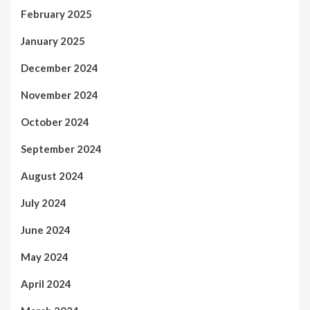
February 2025
January 2025
December 2024
November 2024
October 2024
September 2024
August 2024
July 2024
June 2024
May 2024
April 2024