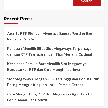
Search
Recent Posts
Apa Itu RTP Slot dan Mengapa Sangat Penting Bagi
Pemain di 2026?
Panduan Memilih Situs Slot Megaways Terpercaya
dengan RTP Transparan dan Tips Menang Optimal
Kesalahan Pemula Saat Memilih Slot Megaways
Berdasarkan RTP dan Cara Menghindarinya
Slot Megaways Dengan RTP Tertinggi dan Bonus Fitur
Paling Menguntungkan untuk Pemain Cerdas
Cara Menghitung RTP Slot Megaways Agar Taruhan
Lebih Aman Dan Efektif