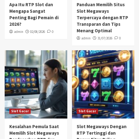
Apa Itu RTP Slot dan
Panduan Memilih Situs
Mengapa Sangat
Slot Megaways
Penting Bagi Pemain di
Terpercaya dengan RTP
2026?
Transparan dan Tips
Menang Optimal
admin
02/08/2026
0
admin
31/07/2026
0
Slot Gacor
Slot Gacor
Kesalahan Pemula Saat
Slot Megaways Dengan
Memilih Slot Megaways
RTP Tertinggi dan