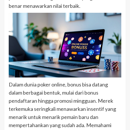
benar menawarkan nilai terbaik.
Dalam dunia poker online, bonus bisa datang
dalam berbagai bentuk, mulai dari bonus
pendaftaran hingga promosi mingguan. Merek
terkemuka seringkali menawarkan insentif yang
menarik untuk menarik pemain baru dan
mempertahankan yang sudah ada. Memahami