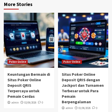
More Stories
Poker Online
Poker Online
Keuntungan Bermain di
Situs Poker Online
Situs Poker Online
Deposit QRIS dengan
Deposit QRIS
Jackpot dan Turnamen
Terpercaya untuk
Terbesar untuk Para
Pemain Cerdas
Pemain
Berpengalaman
admin
02/06/2026
0
admin
01/06/2026
0