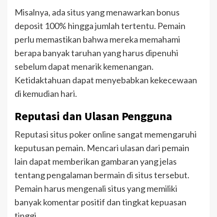
Misalnya, ada situs yang menawarkan bonus
deposit 100% hingga jumlah tertentu. Pemain
perlu memastikan bahwa mereka memahami
berapa banyak taruhan yang harus dipenuhi
sebelum dapat menarik kemenangan.
Ketidaktahuan dapat menyebabkan kekecewaan
di kemudian hari.
Reputasi dan Ulasan Pengguna
Reputasi situs poker online sangat memengaruhi
keputusan pemain. Mencari ulasan dari pemain
lain dapat memberikan gambaran yang jelas
tentang pengalaman bermain di situs tersebut.
Pemain harus mengenali situs yang memiliki
banyak komentar positif dan tingkat kepuasan
tinggi.