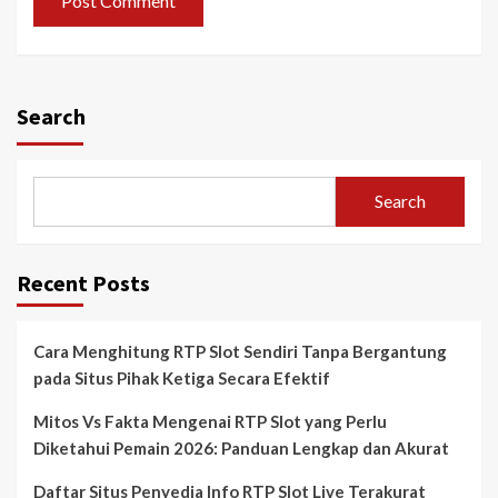
Search
Search
Recent Posts
Cara Menghitung RTP Slot Sendiri Tanpa Bergantung
pada Situs Pihak Ketiga Secara Efektif
Mitos Vs Fakta Mengenai RTP Slot yang Perlu
Diketahui Pemain 2026: Panduan Lengkap dan Akurat
Daftar Situs Penyedia Info RTP Slot Live Terakurat