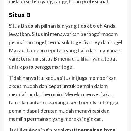
melalui sistem yang canggih dan profesional.
Situs B
Situs B adalah pilihan lain yang tidak boleh Anda
lewatkan. Situs ini menawarkan berbagai macam
permainan togel, termasuk togel Sydney dan togel
Macau. Dengan reputasi yang baik dan keamanan
yang terjamin, situs B menjadi pilihan yang tepat
untuk para penggemar togel.
Tidak hanya itu, kedua situs ini juga memberikan
akses mudah dan cepat untuk pemain dalam
mendaftar dan bermain. Mereka menyediakan
tampilan antarmuka yang user-friendly sehingga
pemain dapat dengan mudah menavigasi dan
memilih permainan yang mereka inginkan.
Jadi, jika Anda ingin menikmati
permainan togel