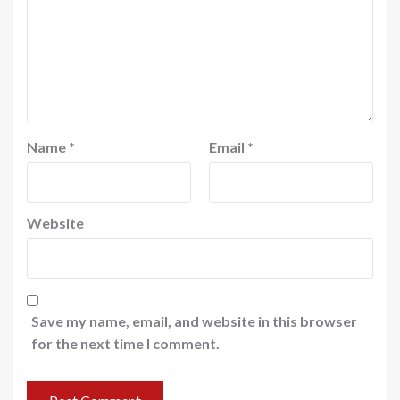
Name
*
Email
*
Website
Save my name, email, and website in this browser
for the next time I comment.