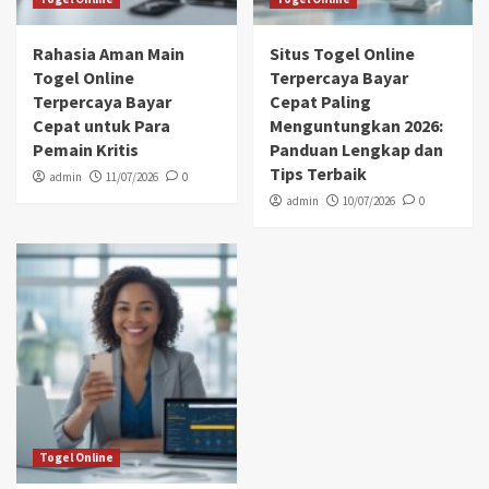
Rahasia Aman Main
Situs Togel Online
Togel Online
Terpercaya Bayar
Terpercaya Bayar
Cepat Paling
Cepat untuk Para
Menguntungkan 2026:
Pemain Kritis
Panduan Lengkap dan
Tips Terbaik
admin
11/07/2026
0
admin
10/07/2026
0
Togel Online