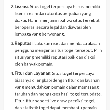
Lisensi:
Situs togel terpercaya harus memiliki
lisensi resmi dari otoritas perjudian yang
diakui. Hal ini menjamin bahwa situs tersebut
beroperasi secara legal dan diawasi oleh
lembaga yang berwenang.
Reputasi:
Lakukan riset dan membaca ulasan
pengguna mengenai situs togel tersebut. Pilih
situs yang memiliki reputasi baik dan diakui
oleh banyak pemain.
Fitur dan Layanan:
Situs togel terpercaya
biasanya dilengkapi dengan fitur dan layanan
yang memudahkan pemain dalam memasang
taruhan dan mengakses hasil togel terupdate.
Fitur-fitur seperti live draw, prediksi togel,
dan statistik togel dapat membantu pemain