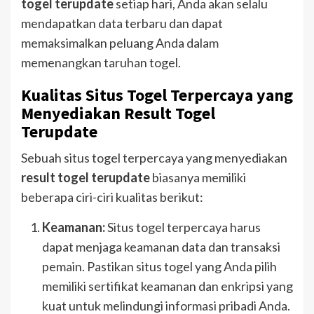
togel terupdate
setiap hari, Anda akan selalu
mendapatkan data terbaru dan dapat
memaksimalkan peluang Anda dalam
memenangkan taruhan togel.
Kualitas Situs Togel Terpercaya yang
Menyediakan Result Togel
Terupdate
Sebuah situs togel terpercaya yang menyediakan
result togel terupdate
biasanya memiliki
beberapa ciri-ciri kualitas berikut:
Keamanan:
Situs togel terpercaya harus
dapat menjaga keamanan data dan transaksi
pemain. Pastikan situs togel yang Anda pilih
memiliki sertifikat keamanan dan enkripsi yang
kuat untuk melindungi informasi pribadi Anda.