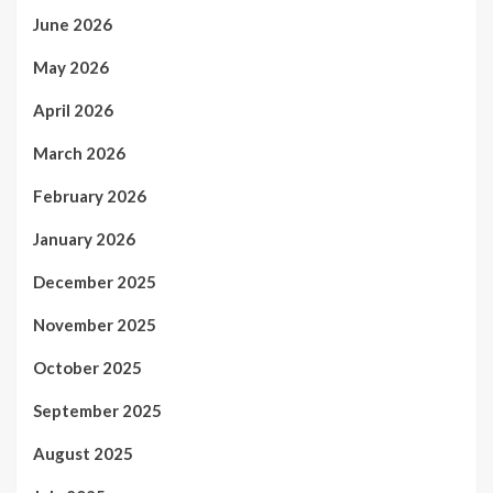
June 2026
May 2026
April 2026
March 2026
February 2026
January 2026
December 2025
November 2025
October 2025
September 2025
August 2025