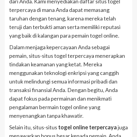
dari Anda. Kami menyediakan daftar situs togel
terpercaya di mana Anda dapat memasang
taruhan dengan tenang, karena mereka telah
teruji dan terbukti aman serta memiliki reputasi
yang baik di kalangan para pemain togel online.
Dalam menjaga kepercayaan Anda sebagai
pemain, situs-situs togel terpercaya menerapkan
tindakan keamanan yang ketat. Mereka
menggunakan teknologi enkripsi yang canggih
untuk melindungi semua informasi pribadi dan
transaksi finansial Anda. Dengan begitu, Anda
dapat fokus pada permainan dan menikmati
pengalaman bermain togel online yang
menyenangkan tanpa khawatir.
Selain itu, situs-situs
togel online terpercaya
juga
menawarkan bonus besar kepada pemain. Anda