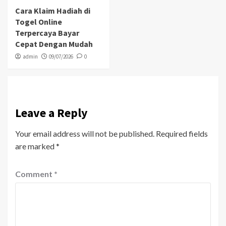
Cara Klaim Hadiah di
Togel Online
Terpercaya Bayar
Cepat Dengan Mudah
admin
09/07/2026
0
Leave a Reply
Your email address will not be published.
Required fields
are marked
*
Comment
*