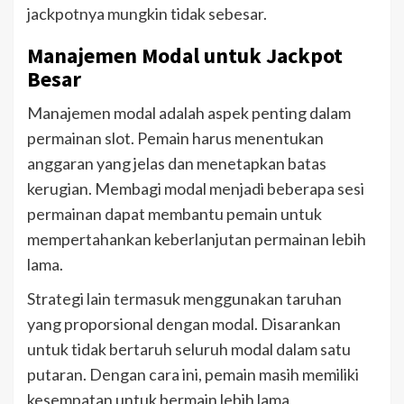
jackpotnya mungkin tidak sebesar.
Manajemen Modal untuk Jackpot
Besar
Manajemen modal adalah aspek penting dalam
permainan slot. Pemain harus menentukan
anggaran yang jelas dan menetapkan batas
kerugian. Membagi modal menjadi beberapa sesi
permainan dapat membantu pemain untuk
mempertahankan keberlanjutan permainan lebih
lama.
Strategi lain termasuk menggunakan taruhan
yang proporsional dengan modal. Disarankan
untuk tidak bertaruh seluruh modal dalam satu
putaran. Dengan cara ini, pemain masih memiliki
kesempatan untuk bermain lebih lama,