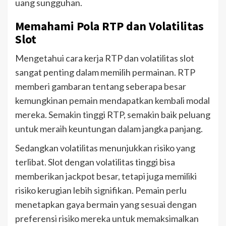
uang sungguhan.
Memahami Pola RTP dan Volatilitas
Slot
Mengetahui cara kerja RTP dan volatilitas slot
sangat penting dalam memilih permainan. RTP
memberi gambaran tentang seberapa besar
kemungkinan pemain mendapatkan kembali modal
mereka. Semakin tinggi RTP, semakin baik peluang
untuk meraih keuntungan dalam jangka panjang.
Sedangkan volatilitas menunjukkan risiko yang
terlibat. Slot dengan volatilitas tinggi bisa
memberikan jackpot besar, tetapi juga memiliki
risiko kerugian lebih signifikan. Pemain perlu
menetapkan gaya bermain yang sesuai dengan
preferensi risiko mereka untuk memaksimalkan