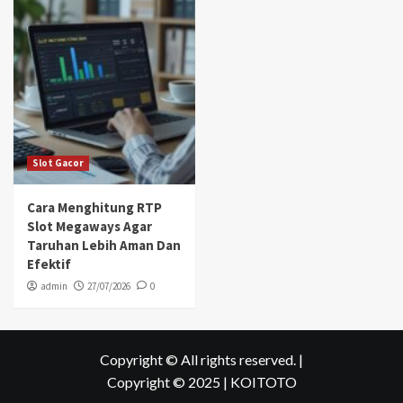
Slot Gacor
Cara Menghitung RTP
Slot Megaways Agar
Taruhan Lebih Aman Dan
Efektif
admin
27/07/2026
0
Copyright © All rights reserved.
|
Copyright © 2025 |
KOITOTO