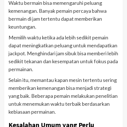
Waktu bermain bisa memengaruhi peluang
kemenangan. Banyak pemain percaya bahwa
bermain di jam tertentu dapat memberikan
keuntungan.
Memilih waktu ketika ada lebih sedikit pemain
dapat meningkatkan peluang untuk mendapatkan
jackpot. Menghindari jam sibuk bisa memberi lebih
sedikit tekanan dan kesempatan untuk fokus pada
permainan.
Selain itu, memantau kapan mesin tertentu sering
memberikan kemenangan bisa menjadi strategi
yang baik. Beberapa pemain melakukan penelitian
untuk menemukan waktu terbaik berdasarkan
kebiasaan permainan.
Kesalahan Umum yang Perlu