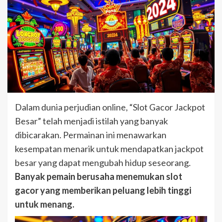
Dalam dunia perjudian online, “Slot Gacor Jackpot
Besar” telah menjadi istilah yang banyak
dibicarakan. Permainan ini menawarkan
kesempatan menarik untuk mendapatkan jackpot
besar yang dapat mengubah hidup seseorang.
Banyak pemain berusaha menemukan slot
gacor yang memberikan peluang lebih tinggi
untuk menang.