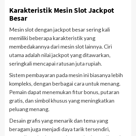
Karakteristik Mesin Slot Jackpot
Besar
Mesin slot dengan jackpot besar sering kali
memiliki beberapa karakteristik yang
membedakannya dari mesin slot lainnya. Ciri
utama adalah nilai jackpot yang ditawarkan,
seringkali mencapai ratusan juta rupiah.
Sistem pembayaran pada mesin ini biasanya lebih
kompleks, dengan berbagai cara untuk menang.
Pemain dapat menemukan fitur bonus, putaran
gratis, dan simbol khusus yang meningkatkan
peluang menang.
Desain grafis yang menarik dan tema yang
beragam juga menjadi daya tarik tersendiri,