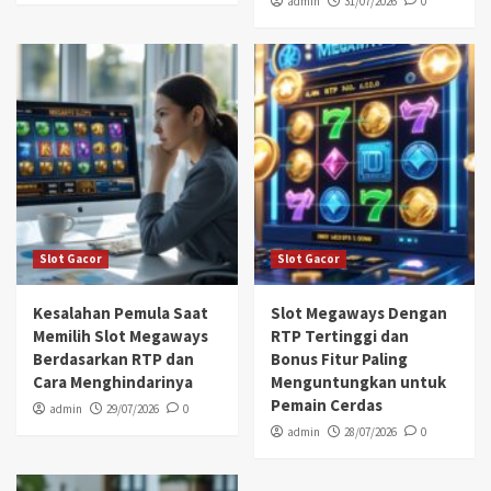
admin
31/07/2026
0
Slot Gacor
Slot Gacor
Kesalahan Pemula Saat
Slot Megaways Dengan
Memilih Slot Megaways
RTP Tertinggi dan
Berdasarkan RTP dan
Bonus Fitur Paling
Cara Menghindarinya
Menguntungkan untuk
Pemain Cerdas
admin
29/07/2026
0
admin
28/07/2026
0