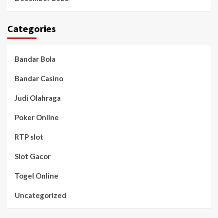
Categories
Bandar Bola
Bandar Casino
Judi Olahraga
Poker Online
RTP slot
Slot Gacor
Togel Online
Uncategorized