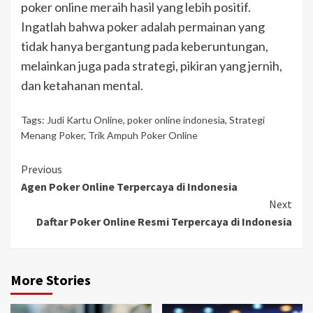
poker online meraih hasil yang lebih positif.
Ingatlah bahwa poker adalah permainan yang
tidak hanya bergantung pada keberuntungan,
melainkan juga pada strategi, pikiran yang jernih,
dan ketahanan mental.
Tags:
Judi Kartu Online
,
poker online indonesia
,
Strategi
Menang Poker
,
Trik Ampuh Poker Online
Continue
Previous
Agen Poker Online Terpercaya di Indonesia
Reading
Next
Daftar Poker Online Resmi Terpercaya di Indonesia
More Stories