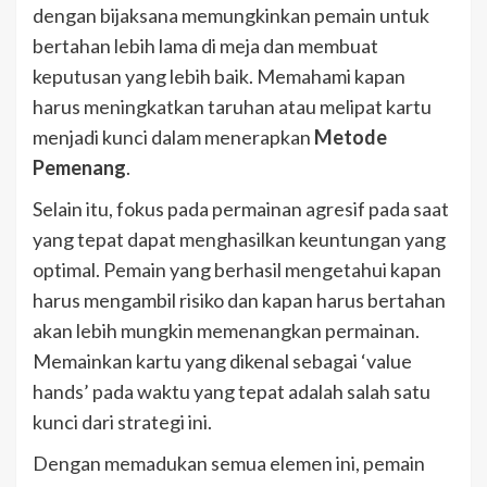
dengan bijaksana memungkinkan pemain untuk
bertahan lebih lama di meja dan membuat
keputusan yang lebih baik. Memahami kapan
harus meningkatkan taruhan atau melipat kartu
menjadi kunci dalam menerapkan
Metode
Pemenang
.
Selain itu, fokus pada permainan agresif pada saat
yang tepat dapat menghasilkan keuntungan yang
optimal. Pemain yang berhasil mengetahui kapan
harus mengambil risiko dan kapan harus bertahan
akan lebih mungkin memenangkan permainan.
Memainkan kartu yang dikenal sebagai ‘value
hands’ pada waktu yang tepat adalah salah satu
kunci dari strategi ini.
Dengan memadukan semua elemen ini, pemain