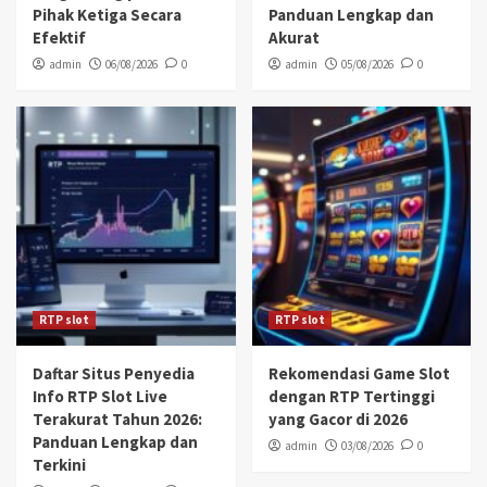
Pihak Ketiga Secara
Panduan Lengkap dan
Efektif
Akurat
admin
06/08/2026
0
admin
05/08/2026
0
RTP slot
RTP slot
Daftar Situs Penyedia
Rekomendasi Game Slot
Info RTP Slot Live
dengan RTP Tertinggi
Terakurat Tahun 2026:
yang Gacor di 2026
Panduan Lengkap dan
admin
03/08/2026
0
Terkini