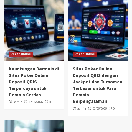
Poker Online
Poker Online
Keuntungan Bermain di
Situs Poker Online
Situs Poker Online
Deposit QRIS dengan
Deposit QRIS
Jackpot dan Turnamen
Terpercaya untuk
Terbesar untuk Para
Pemain Cerdas
Pemain
Berpengalaman
admin
02/06/2026
0
admin
01/06/2026
0