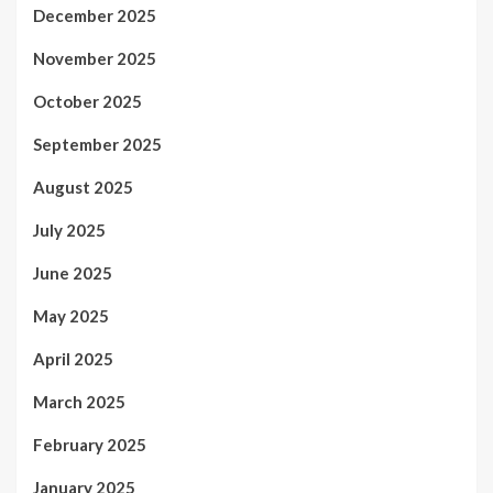
December 2025
November 2025
October 2025
September 2025
August 2025
July 2025
June 2025
May 2025
April 2025
March 2025
February 2025
January 2025