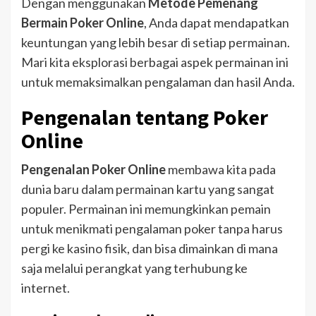
Dengan menggunakan
Metode Pemenang
Bermain Poker Online
, Anda dapat mendapatkan
keuntungan yang lebih besar di setiap permainan.
Mari kita eksplorasi berbagai aspek permainan ini
untuk memaksimalkan pengalaman dan hasil Anda.
Pengenalan tentang Poker
Online
Pengenalan Poker Online
membawa kita pada
dunia baru dalam permainan kartu yang sangat
populer. Permainan ini memungkinkan pemain
untuk menikmati pengalaman poker tanpa harus
pergi ke kasino fisik, dan bisa dimainkan di mana
saja melalui perangkat yang terhubung ke
internet.