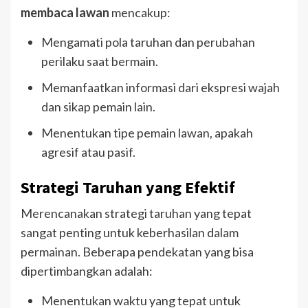
membaca lawan
mencakup:
Mengamati pola taruhan dan perubahan
perilaku saat bermain.
Memanfaatkan informasi dari ekspresi wajah
dan sikap pemain lain.
Menentukan tipe pemain lawan, apakah
agresif atau pasif.
Strategi Taruhan yang Efektif
Merencanakan strategi taruhan yang tepat
sangat penting untuk keberhasilan dalam
permainan. Beberapa pendekatan yang bisa
dipertimbangkan adalah:
Menentukan waktu yang tepat untuk