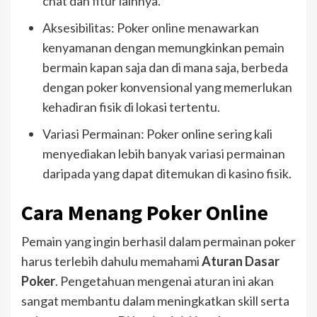
chat dan fitur lainnya.
Aksesibilitas: Poker online menawarkan
kenyamanan dengan memungkinkan pemain
bermain kapan saja dan di mana saja, berbeda
dengan poker konvensional yang memerlukan
kehadiran fisik di lokasi tertentu.
Variasi Permainan: Poker online sering kali
menyediakan lebih banyak variasi permainan
daripada yang dapat ditemukan di kasino fisik.
Cara Menang Poker Online
Pemain yang ingin berhasil dalam permainan poker
harus terlebih dahulu memahami
Aturan Dasar
Poker
. Pengetahuan mengenai aturan ini akan
sangat membantu dalam meningkatkan skill serta