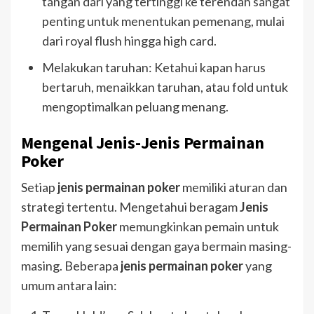
tangan dari yang tertinggi ke terendah sangat
penting untuk menentukan pemenang, mulai
dari royal flush hingga high card.
Melakukan taruhan: Ketahui kapan harus
bertaruh, menaikkan taruhan, atau fold untuk
mengoptimalkan peluang menang.
Mengenal Jenis-Jenis Permainan
Poker
Setiap
jenis permainan poker
memiliki aturan dan
strategi tertentu. Mengetahui beragam
Jenis
Permainan Poker
memungkinkan pemain untuk
memilih yang sesuai dengan gaya bermain masing-
masing. Beberapa
jenis permainan poker
yang
umum antara lain: