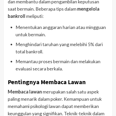
dan membantu dalam pengambilan keputusan
saat bermain. Beberapa tips dalam
mengelola
bankroll
meliputi:
Menentukan anggaran harian atau mingguan
untuk bermain.
Menghindari taruhan yang melebihi 5% dari
total bankroll.
Memantau proses bermain dan melakukan
evaluasi secara berkala.
Pentingnya Membaca Lawan
Membaca lawan
merupakan salah satu aspek
paling menarik dalam poker. Kemampuan untuk
memahami psikologi lawan dapat memberikan
keunggulan yang signifikan. Teknik-teknik dalam