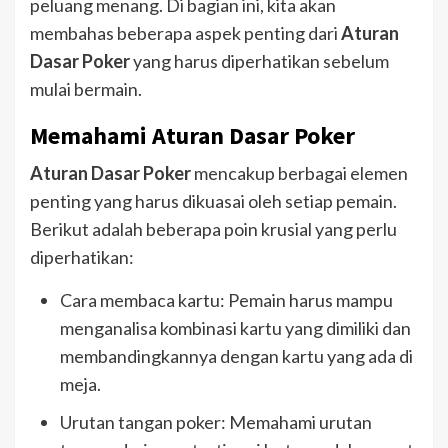
peluang menang. Di bagian ini, kita akan
membahas beberapa aspek penting dari
Aturan
Dasar Poker
yang harus diperhatikan sebelum
mulai bermain.
Memahami Aturan Dasar Poker
Aturan Dasar Poker
mencakup berbagai elemen
penting yang harus dikuasai oleh setiap pemain.
Berikut adalah beberapa poin krusial yang perlu
diperhatikan:
Cara membaca kartu: Pemain harus mampu
menganalisa kombinasi kartu yang dimiliki dan
membandingkannya dengan kartu yang ada di
meja.
Urutan tangan poker: Memahami urutan