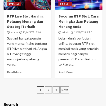
RTP slot
RTP slot
RTP Live Slot Hari Ini:
Bocoran RTP Slot: Cara
Peluang Menang dan
Meningkatkan Peluang
Strategi Terbaik
Menang Anda
admin
13/04/2025
0
admin
12/04/2025
0
Saat ini, banyak pemain
Dalam dunia perjudian
yang mencari tahu tentang
online, bocoran RTP slot
RTP live slot hari ini. Angka
menjadi topik yang semakin
RTP yang tinggi
menarik bagi banyak
menunjukkan peluang
pemain. RTP atau Return
yang...
to Player...
Read More
Read More
Posts
1
2
3
Next
pagination
Search