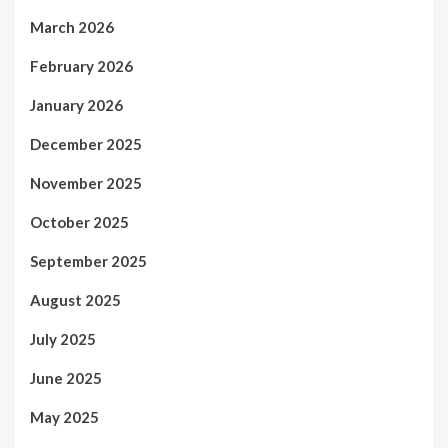
March 2026
February 2026
January 2026
December 2025
November 2025
October 2025
September 2025
August 2025
July 2025
June 2025
May 2025