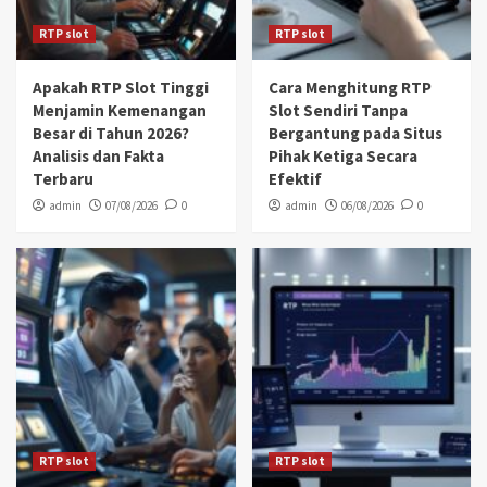
RTP slot
RTP slot
Apakah RTP Slot Tinggi
Cara Menghitung RTP
Menjamin Kemenangan
Slot Sendiri Tanpa
Besar di Tahun 2026?
Bergantung pada Situs
Analisis dan Fakta
Pihak Ketiga Secara
Terbaru
Efektif
admin
07/08/2026
0
admin
06/08/2026
0
RTP slot
RTP slot