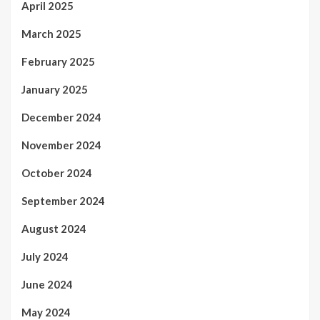
April 2025
March 2025
February 2025
January 2025
December 2024
November 2024
October 2024
September 2024
August 2024
July 2024
June 2024
May 2024