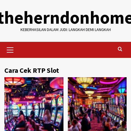
Skip
theherndonhom
to
content
KEBERHASILAN DALAM JUDI: LANGKAH DEMI LANGKAH
Primary
Menu
Cara Cek RTP Slot