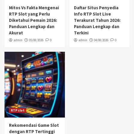
Mitos Vs Fakta Mengenai
Daftar Situs Penyedia
RTP Slot yang Perlu
Info RTP Slot Live
Diketahui Pemain 2026:
Terakurat Tahun 2026:
Panduan Lengkap dan
Panduan Lengkap dan
Akurat
Terkini
admin
05/08/2026
0
admin
04/08/2026
0
RTP slot
Rekomendasi Game Slot
dengan RTP Tertinggi