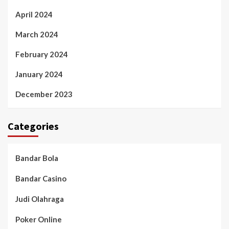
April 2024
March 2024
February 2024
January 2024
December 2023
Categories
Bandar Bola
Bandar Casino
Judi Olahraga
Poker Online