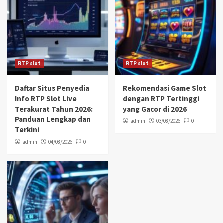
RTP slot
RTP slot
Daftar Situs Penyedia
Rekomendasi Game Slot
Info RTP Slot Live
dengan RTP Tertinggi
Terakurat Tahun 2026:
yang Gacor di 2026
Panduan Lengkap dan
admin
03/08/2026
0
Terkini
admin
04/08/2026
0