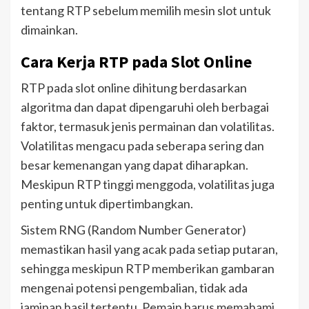
tentang RTP sebelum memilih mesin slot untuk
dimainkan.
Cara Kerja RTP pada Slot Online
RTP pada slot online dihitung berdasarkan
algoritma dan dapat dipengaruhi oleh berbagai
faktor, termasuk jenis permainan dan volatilitas.
Volatilitas mengacu pada seberapa sering dan
besar kemenangan yang dapat diharapkan.
Meskipun RTP tinggi menggoda, volatilitas juga
penting untuk dipertimbangkan.
Sistem RNG (Random Number Generator)
memastikan hasil yang acak pada setiap putaran,
sehingga meskipun RTP memberikan gambaran
mengenai potensi pengembalian, tidak ada
jaminan hasil tertentu. Pemain harus memahami