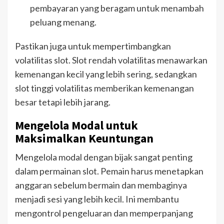
pembayaran yang beragam untuk menambah
peluang menang.
Pastikan juga untuk mempertimbangkan
volatilitas slot. Slot rendah volatilitas menawarkan
kemenangan kecil yang lebih sering, sedangkan
slot tinggi volatilitas memberikan kemenangan
besar tetapi lebih jarang.
Mengelola Modal untuk
Maksimalkan Keuntungan
Mengelola modal dengan bijak sangat penting
dalam permainan slot. Pemain harus menetapkan
anggaran sebelum bermain dan membaginya
menjadi sesi yang lebih kecil. Ini membantu
mengontrol pengeluaran dan memperpanjang