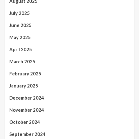
August 2025
July 2025
June 2025
May 2025
April 2025
March 2025
February 2025
January 2025
December 2024
November 2024
October 2024
September 2024