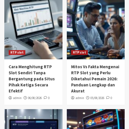
RTP slot
RTP slot
Cara Menghitung RTP
Mitos Vs Fakta Mengenai
Slot Sendiri Tanpa
RTP Slot yang Perlu
Bergantung pada Situs
Diketahui Pemain 2026:
Pihak Ketiga Secara
Panduan Lengkap dan
Efektif
Akurat
admin
06/08/2026
0
admin
05/08/2026
0