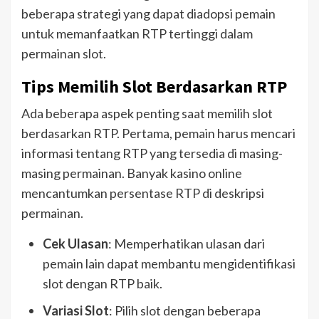
beberapa strategi yang dapat diadopsi pemain
untuk memanfaatkan RTP tertinggi dalam
permainan slot.
Tips Memilih Slot Berdasarkan RTP
Ada beberapa aspek penting saat memilih slot
berdasarkan RTP. Pertama, pemain harus mencari
informasi tentang RTP yang tersedia di masing-
masing permainan. Banyak kasino online
mencantumkan persentase RTP di deskripsi
permainan.
Cek Ulasan
: Memperhatikan ulasan dari
pemain lain dapat membantu mengidentifikasi
slot dengan RTP baik.
Variasi Slot
: Pilih slot dengan beberapa