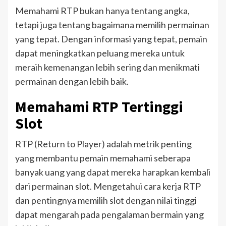
Memahami RTP bukan hanya tentang angka,
tetapi juga tentang bagaimana memilih permainan
yang tepat. Dengan informasi yang tepat, pemain
dapat meningkatkan peluang mereka untuk
meraih kemenangan lebih sering dan menikmati
permainan dengan lebih baik.
Memahami RTP Tertinggi
Slot
RTP (Return to Player) adalah metrik penting
yang membantu pemain memahami seberapa
banyak uang yang dapat mereka harapkan kembali
dari permainan slot. Mengetahui cara kerja RTP
dan pentingnya memilih slot dengan nilai tinggi
dapat mengarah pada pengalaman bermain yang