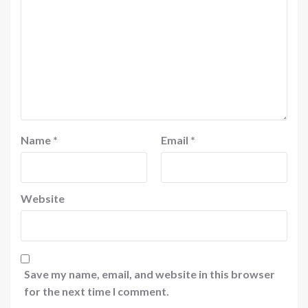
Name
*
Email
*
Website
Save my name, email, and website in this browser
for the next time I comment.