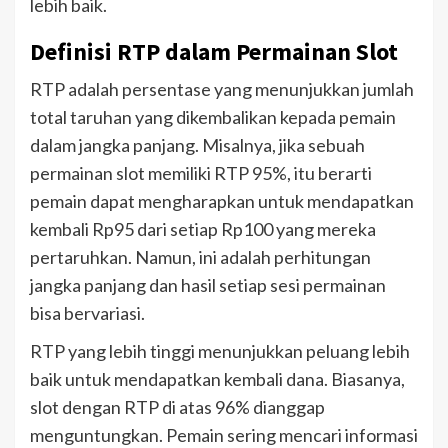
lebih baik.
Definisi RTP dalam Permainan Slot
RTP adalah persentase yang menunjukkan jumlah
total taruhan yang dikembalikan kepada pemain
dalam jangka panjang. Misalnya, jika sebuah
permainan slot memiliki RTP 95%, itu berarti
pemain dapat mengharapkan untuk mendapatkan
kembali Rp95 dari setiap Rp100 yang mereka
pertaruhkan. Namun, ini adalah perhitungan
jangka panjang dan hasil setiap sesi permainan
bisa bervariasi.
RTP yang lebih tinggi menunjukkan peluang lebih
baik untuk mendapatkan kembali dana. Biasanya,
slot dengan RTP di atas 96% dianggap
menguntungkan. Pemain sering mencari informasi