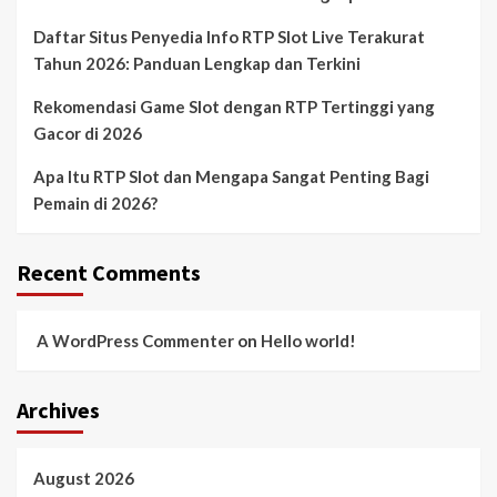
Daftar Situs Penyedia Info RTP Slot Live Terakurat
Tahun 2026: Panduan Lengkap dan Terkini
Rekomendasi Game Slot dengan RTP Tertinggi yang
Gacor di 2026
Apa Itu RTP Slot dan Mengapa Sangat Penting Bagi
Pemain di 2026?
Recent Comments
A WordPress Commenter
on
Hello world!
Archives
August 2026