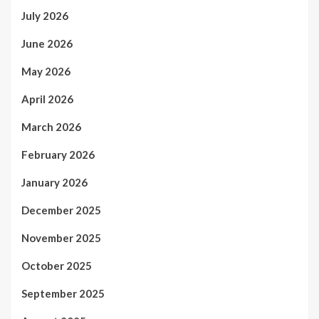
July 2026
June 2026
May 2026
April 2026
March 2026
February 2026
January 2026
December 2025
November 2025
October 2025
September 2025