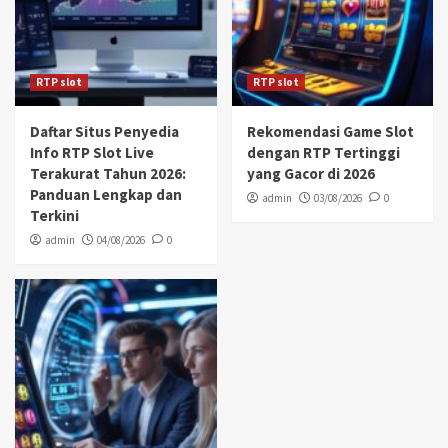
RTP slot
RTP slot
Daftar Situs Penyedia
Rekomendasi Game Slot
Info RTP Slot Live
dengan RTP Tertinggi
Terakurat Tahun 2026:
yang Gacor di 2026
Panduan Lengkap dan
admin
03/08/2026
0
Terkini
admin
04/08/2026
0