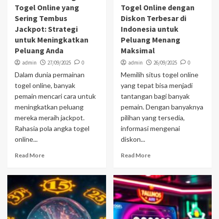
Togel Online yang
Togel Online dengan
Sering Tembus
Diskon Terbesar di
Jackpot: Strategi
Indonesia untuk
untuk Meningkatkan
Peluang Menang
Peluang Anda
Maksimal
admin
27/09/2025
0
admin
26/09/2025
0
Dalam dunia permainan
Memilih situs togel online
togel online, banyak
yang tepat bisa menjadi
pemain mencari cara untuk
tantangan bagi banyak
meningkatkan peluang
pemain. Dengan banyaknya
mereka meraih jackpot.
pilihan yang tersedia,
Rahasia pola angka togel
informasi mengenai
online...
diskon...
Read More
Read More