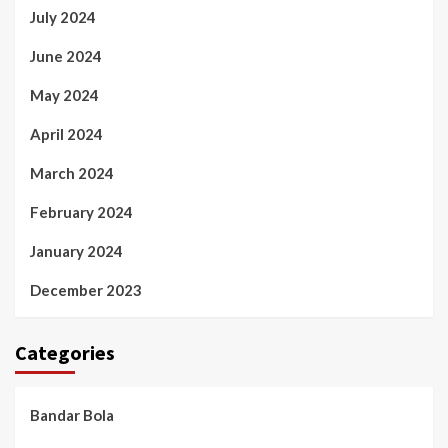
July 2024
June 2024
May 2024
April 2024
March 2024
February 2024
January 2024
December 2023
Categories
Bandar Bola