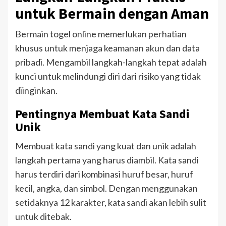
untuk Bermain dengan Aman
Bermain togel online memerlukan perhatian
khusus untuk menjaga keamanan akun dan data
pribadi. Mengambil langkah-langkah tepat adalah
kunci untuk melindungi diri dari risiko yang tidak
diinginkan.
Pentingnya Membuat Kata Sandi
Unik
Membuat kata sandi yang kuat dan unik adalah
langkah pertama yang harus diambil. Kata sandi
harus terdiri dari kombinasi huruf besar, huruf
kecil, angka, dan simbol. Dengan menggunakan
setidaknya 12 karakter, kata sandi akan lebih sulit
untuk ditebak.