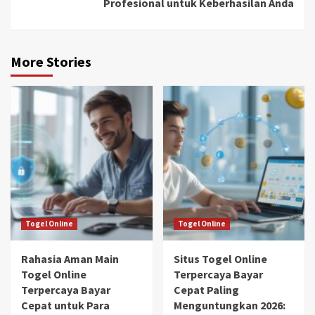
Profesional untuk Keberhasilan Anda
More Stories
Togel Online
Togel Online
Rahasia Aman Main
Situs Togel Online
Togel Online
Terpercaya Bayar
Terpercaya Bayar
Cepat Paling
Cepat untuk Para
Menguntungkan 2026: