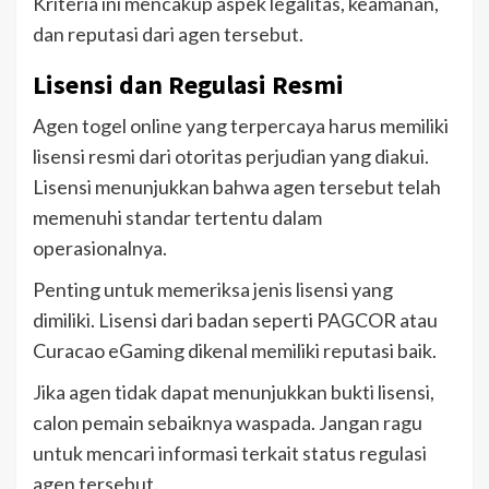
Kriteria ini mencakup aspek legalitas, keamanan,
dan reputasi dari agen tersebut.
Lisensi dan Regulasi Resmi
Agen togel online yang terpercaya harus memiliki
lisensi resmi dari otoritas perjudian yang diakui.
Lisensi menunjukkan bahwa agen tersebut telah
memenuhi standar tertentu dalam
operasionalnya.
Penting untuk memeriksa jenis lisensi yang
dimiliki. Lisensi dari badan seperti PAGCOR atau
Curacao eGaming dikenal memiliki reputasi baik.
Jika agen tidak dapat menunjukkan bukti lisensi,
calon pemain sebaiknya waspada. Jangan ragu
untuk mencari informasi terkait status regulasi
agen tersebut.