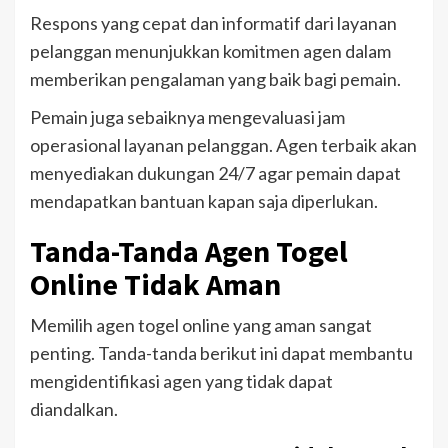
Respons yang cepat dan informatif dari layanan
pelanggan menunjukkan komitmen agen dalam
memberikan pengalaman yang baik bagi pemain.
Pemain juga sebaiknya mengevaluasi jam
operasional layanan pelanggan. Agen terbaik akan
menyediakan dukungan 24/7 agar pemain dapat
mendapatkan bantuan kapan saja diperlukan.
Tanda-Tanda Agen Togel
Online Tidak Aman
Memilih agen togel online yang aman sangat
penting. Tanda-tanda berikut ini dapat membantu
mengidentifikasi agen yang tidak dapat
diandalkan.