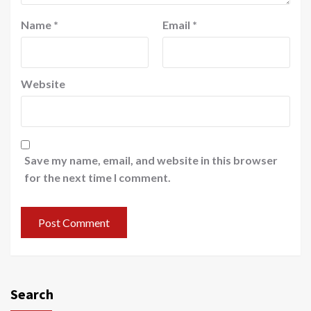
Name
*
Email
*
Website
Save my name, email, and website in this browser
for the next time I comment.
Search