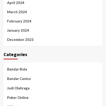
April 2024
March 2024
February 2024
January 2024
December 2023
Categories
Bandar Bola
Bandar Casino
Judi Olahraga
Poker Online