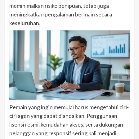
meminimalkan risiko penipuan, tetapi juga
meningkatkan pengalaman bermain secara
keseluruhan.
Pemain yang ingin memulai harus mengetahui ciri-
ciri agen yang dapat diandalkan. Penggunaan
lisensi resmi, kemudahan akses, serta dukungan
pelanggan yang responsif sering kali menjadi