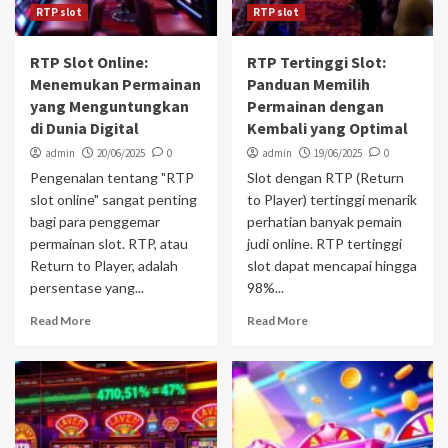
RTP slot
RTP slot
RTP Slot Online:
RTP Tertinggi Slot:
Menemukan Permainan
Panduan Memilih
yang Menguntungkan
Permainan dengan
di Dunia Digital
Kembali yang Optimal
admin
20/06/2025
0
admin
19/06/2025
0
Pengenalan tentang "RTP
Slot dengan RTP (Return
slot online" sangat penting
to Player) tertinggi menarik
bagi para penggemar
perhatian banyak pemain
permainan slot. RTP, atau
judi online. RTP tertinggi
Return to Player, adalah
slot dapat mencapai hingga
persentase yang...
98%...
Read More
Read More