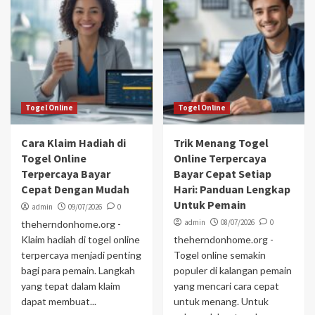
Togel Online
Togel Online
Cara Klaim Hadiah di
Trik Menang Togel
Togel Online
Online Terpercaya
Terpercaya Bayar
Bayar Cepat Setiap
Cepat Dengan Mudah
Hari: Panduan Lengkap
Untuk Pemain
admin
09/07/2026
0
admin
08/07/2026
0
theherndonhome.org -
Klaim hadiah di togel online
theherndonhome.org -
terpercaya menjadi penting
Togel online semakin
bagi para pemain. Langkah
populer di kalangan pemain
yang tepat dalam klaim
yang mencari cara cepat
dapat membuat...
untuk menang. Untuk