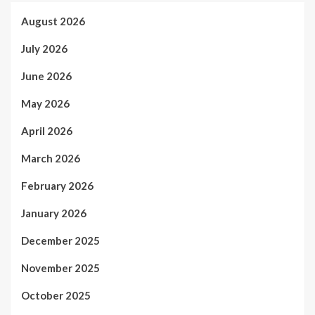
August 2026
July 2026
June 2026
May 2026
April 2026
March 2026
February 2026
January 2026
December 2025
November 2025
October 2025