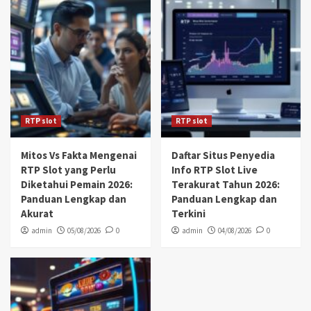
RTP slot
RTP slot
Mitos Vs Fakta Mengenai
Daftar Situs Penyedia
RTP Slot yang Perlu
Info RTP Slot Live
Diketahui Pemain 2026:
Terakurat Tahun 2026:
Panduan Lengkap dan
Panduan Lengkap dan
Akurat
Terkini
admin
05/08/2026
0
admin
04/08/2026
0