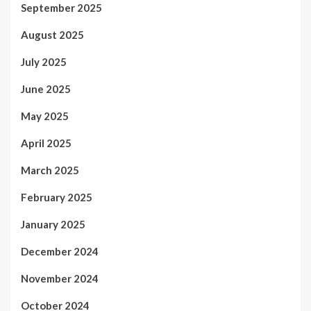
September 2025
August 2025
July 2025
June 2025
May 2025
April 2025
March 2025
February 2025
January 2025
December 2024
November 2024
October 2024