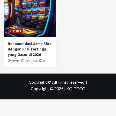
RTP slot
Rekomendasi Game Slot
dengan RTP Tertinggi
yang Gacor di 2026
admin
03/08/2026
0
Copyright © All rights reserved.
|
Copyright © 2025 |
KOITOTO