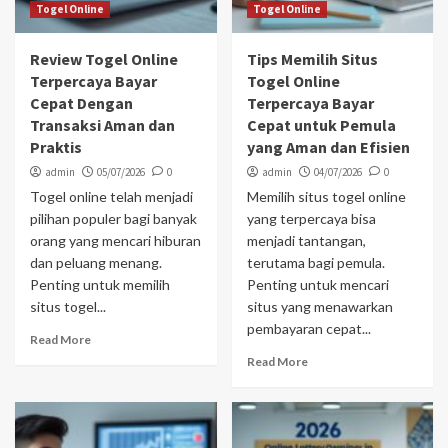
Togel Online
Togel Online
Review Togel Online
Tips Memilih Situs
Terpercaya Bayar
Togel Online
Cepat Dengan
Terpercaya Bayar
Transaksi Aman dan
Cepat untuk Pemula
Praktis
yang Aman dan Efisien
admin
05/07/2026
0
admin
04/07/2026
0
Togel online telah menjadi
Memilih situs togel online
pilihan populer bagi banyak
yang terpercaya bisa
orang yang mencari hiburan
menjadi tantangan,
dan peluang menang.
terutama bagi pemula.
Penting untuk memilih
Penting untuk mencari
situs togel...
situs yang menawarkan
pembayaran cepat...
Read More
Read More