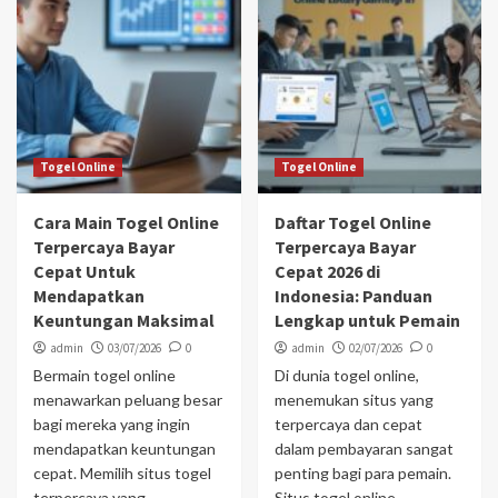
Togel Online
Togel Online
Cara Main Togel Online
Daftar Togel Online
Terpercaya Bayar
Terpercaya Bayar
Cepat Untuk
Cepat 2026 di
Mendapatkan
Indonesia: Panduan
Keuntungan Maksimal
Lengkap untuk Pemain
admin
03/07/2026
0
admin
02/07/2026
0
Bermain togel online
Di dunia togel online,
menawarkan peluang besar
menemukan situs yang
bagi mereka yang ingin
terpercaya dan cepat
mendapatkan keuntungan
dalam pembayaran sangat
cepat. Memilih situs togel
penting bagi para pemain.
terpercaya yang
Situs togel online...