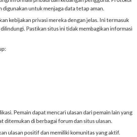
m digunakan untuk menjaga data tetap aman.
n kebijakan privasi mereka dengan jelas. Ini termasuk
lindungi. Pastikan situs ini tidak membagikan informasi
up:
dikasi. Pemain dapat mencari ulasan dari pemain lain yang
t ditemukan di berbagai forum dan situs ulasan.
n ulasan positif dan memiliki komunitas yang aktif.