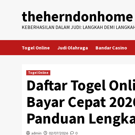
Skip
theherndonhome
to
content
KEBERHASILAN DALAM JUDI: LANGKAH DEMI LANGKA
Togel Online
Judi Olahraga
Bandar Casino
Togel Online
Daftar Togel Onl
Bayar Cepat 2026
Panduan Lengka
admin
02/07/2026
0