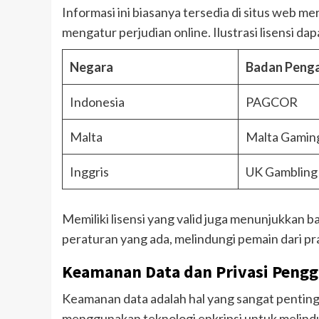
Informasi ini biasanya tersedia di situs web 
mengatur perjudian online. Ilustrasi lisensi dapa
Negara
Badan Peng
Indonesia
PAGCOR
Malta
Malta Gaming
Inggris
UK Gambling
Memiliki lisensi yang valid juga menunjukkan 
peraturan yang ada, melindungi pemain dari pr
Keamanan Data dan Privasi Peng
Keamanan data adalah hal yang sangat penting 
menggunakan teknologi enkripsi untuk melindu