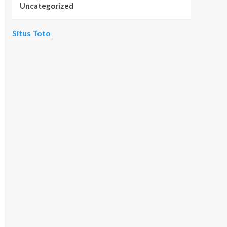
Uncategorized
Situs Toto