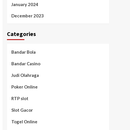
January 2024
December 2023
Categories
Bandar Bola
Bandar Casino
Judi Olahraga
Poker Online
RTP slot
Slot Gacor
Togel Online