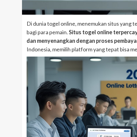
Di dunia togel online, menemukan situs yang 
bagi para pemain.
Situs togel online terper
dan menyenangkan dengan proses pembayara
Indonesia, memilih platform yang tepat bisa m