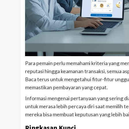
Para pemain perlu memahami kriteria yang memb
reputasi hingga keamanan transaksi, semua as
Baca terus untuk mengetahui fitur-fitur unggul
memastikan pembayaran yang cepat.
Informasi mengenai pertanyaan yang sering di
untuk merasa lebih percaya diri saat memilih 
mereka bisa membuat keputusan yang lebih bai
Ringkasan Kunci