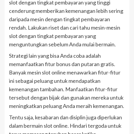
slot dengan tingkat pembayaran yang tinggi
cenderung memberikan kemenangan lebih sering
daripada mesin dengan tingkat pembayaran
rendah. Lakukan riset dan cari tahu mesin-mesin
slot dengan tingkat pembayaran yang
menguntungkan sebelum Anda mulai bermain.
Strategi lain yang bisa Anda coba adalah
memanfaatkan fitur bonus dan putaran gratis.
Banyak mesin slot online menawarkan fitur-fitur
ini sebagai peluang untuk mendapatkan
kemenangan tambahan. Manfaatkan fitur-fitur
tersebut dengan bijak dan gunakan mereka untuk
meningkatkan peluang Anda meraih kemenangan.
Tentu saja, kesabaran dan disiplin juga diperlukan
dalam bermain slot online. Hindari tergoda untuk
terus memasang taruhan besar ketika