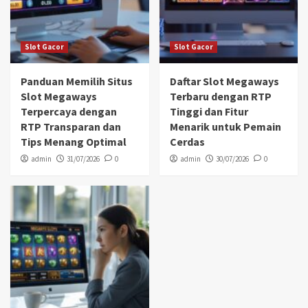
Slot Gacor
Slot Gacor
Panduan Memilih Situs
Daftar Slot Megaways
Slot Megaways
Terbaru dengan RTP
Terpercaya dengan
Tinggi dan Fitur
RTP Transparan dan
Menarik untuk Pemain
Tips Menang Optimal
Cerdas
admin
31/07/2026
0
admin
30/07/2026
0