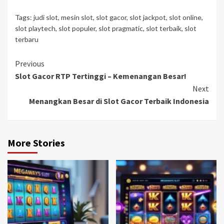
Tags:
judi slot
,
mesin slot
,
slot gacor
,
slot jackpot
,
slot online
,
slot playtech
,
slot populer
,
slot pragmatic
,
slot terbaik
,
slot
terbaru
Continue
Previous
Slot Gacor RTP Tertinggi – Kemenangan Besar!
Reading
Next
Menangkan Besar di Slot Gacor Terbaik Indonesia
More Stories