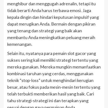
menghibur dan menggugah adrenalin, tetapi itu
tidak berarti Anda harus terbawa emosi. Jaga
kepala dingin dan hindari keputusan impulsif yang
dapat merugikan Anda. Bermain dengan pikiran
yang tenang dan strategi yang baik akan
membantu Anda meningkatkan peluang meraih
kemenangan.
Selain itu, nyatanya para pemain slot gacor yang
sukses sering kali memiliki strategi tertentu yang
mereka gunakan. Mereka mungkin memanfaatkan
kombinasi taruhan yang cerdas, menggunakan
teknik “stop-loss” untuk menghindari kerugian
besar, atau fokus pada mesin-mesin tertentu yang
telah terbukti memberikan hasil yang baik. Cari
tahu strategi-strategi ini dan terapkan yang
sesuai dengan gaya permainan Anda.