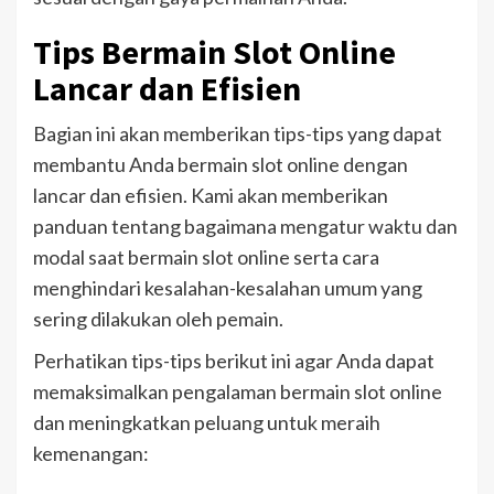
Tips Bermain Slot Online
Lancar dan Efisien
Bagian ini akan memberikan tips-tips yang dapat
membantu Anda bermain slot online dengan
lancar dan efisien. Kami akan memberikan
panduan tentang bagaimana mengatur waktu dan
modal saat bermain slot online serta cara
menghindari kesalahan-kesalahan umum yang
sering dilakukan oleh pemain.
Perhatikan tips-tips berikut ini agar Anda dapat
memaksimalkan pengalaman bermain slot online
dan meningkatkan peluang untuk meraih
kemenangan: