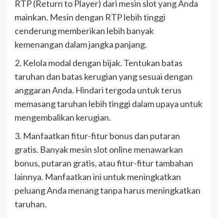
RTP (Return to Player) dari mesin slot yang Anda
mainkan. Mesin dengan RTP lebih tinggi
cenderung memberikan lebih banyak
kemenangan dalam jangka panjang.
2. Kelola modal dengan bijak. Tentukan batas
taruhan dan batas kerugian yang sesuai dengan
anggaran Anda. Hindari tergoda untuk terus
memasang taruhan lebih tinggi dalam upaya untuk
mengembalikan kerugian.
3. Manfaatkan fitur-fitur bonus dan putaran
gratis. Banyak mesin slot online menawarkan
bonus, putaran gratis, atau fitur-fitur tambahan
lainnya. Manfaatkan ini untuk meningkatkan
peluang Anda menang tanpa harus meningkatkan
taruhan.