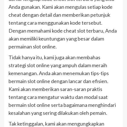
Anda gunakan. Kami akan mengulas setiap kode
cheat dengan detail dan memberikan petunjuk
tentang cara menggunakan kode tersebut.
Dengan memahami kode cheat slot terbaru, Anda
akan memiliki keuntungan yang besar dalam
permainan slot online.
Tidak hanya itu, kami juga akan membahas
strategi slot online yang ampuh dalam meraih
kemenangan. Anda akan menemukan tips-tips
bermain slot online dengan lancar dan efisien.
Kami akan memberikan saran-saran praktis
tentang cara mengatur waktu dan modal saat
bermain slot online serta bagaimana menghindari
kesalahan yang sering dilakukan oleh pemain.
Tak ketinggalan, kami akan mengungkapkan