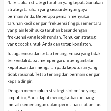
4. Terapkan strategi taruhan yang tepat. Gunakan
strategi taruhan yang sesuai dengan gaya
bermain Anda. Beberapa pemain menyukai
taruhan kecil dengan frekuensi tinggi, sementara
yang lain lebih suka taruhan besar dengan
frekuensi yang lebih rendah. Temukan strategi
yang cocok untuk Anda dan tetap konsisten.
5. Jaga emosi dan tetap tenang. Emosi yang tidak
terkendali dapat mempengaruhi pengambilan
keputusan dan mengarah pada keputusan yang
tidak rasional. Tetap tenang dan bermain dengan
kepala dingin.
Dengan menerapkan strategi-slot online yang
ampuh ini, Anda dapat meningkatkan peluang
meraih kemenangan dalam permainan slot online.