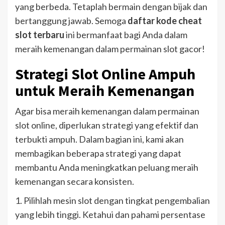
yang berbeda. Tetaplah bermain dengan bijak dan
bertanggung jawab. Semoga
daftar kode cheat
slot terbaru
ini bermanfaat bagi Anda dalam
meraih kemenangan dalam permainan slot gacor!
Strategi Slot Online Ampuh
untuk Meraih Kemenangan
Agar bisa meraih kemenangan dalam permainan
slot online, diperlukan strategi yang efektif dan
terbukti ampuh. Dalam bagian ini, kami akan
membagikan beberapa strategi yang dapat
membantu Anda meningkatkan peluang meraih
kemenangan secara konsisten.
1. Pilihlah mesin slot dengan tingkat pengembalian
yang lebih tinggi. Ketahui dan pahami persentase