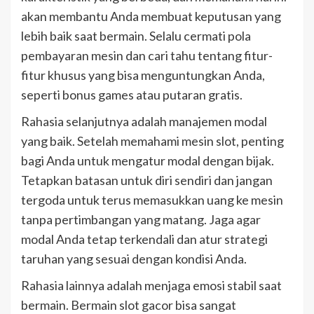
akan membantu Anda membuat keputusan yang
lebih baik saat bermain. Selalu cermati pola
pembayaran mesin dan cari tahu tentang fitur-
fitur khusus yang bisa menguntungkan Anda,
seperti bonus games atau putaran gratis.
Rahasia selanjutnya adalah manajemen modal
yang baik. Setelah memahami mesin slot, penting
bagi Anda untuk mengatur modal dengan bijak.
Tetapkan batasan untuk diri sendiri dan jangan
tergoda untuk terus memasukkan uang ke mesin
tanpa pertimbangan yang matang. Jaga agar
modal Anda tetap terkendali dan atur strategi
taruhan yang sesuai dengan kondisi Anda.
Rahasia lainnya adalah menjaga emosi stabil saat
bermain. Bermain slot gacor bisa sangat