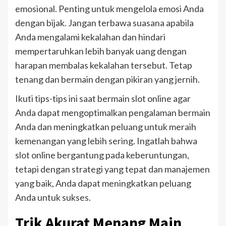
emosional. Penting untuk mengelola emosi Anda
dengan bijak. Jangan terbawa suasana apabila
Anda mengalami kekalahan dan hindari
mempertaruhkan lebih banyak uang dengan
harapan membalas kekalahan tersebut. Tetap
tenang dan bermain dengan pikiran yang jernih.
Ikuti tips-tips ini saat bermain slot online agar
Anda dapat mengoptimalkan pengalaman bermain
Anda dan meningkatkan peluang untuk meraih
kemenangan yang lebih sering. Ingatlah bahwa
slot online bergantung pada keberuntungan,
tetapi dengan strategi yang tepat dan manajemen
yang baik, Anda dapat meningkatkan peluang
Anda untuk sukses.
Trik Akurat Menang Main