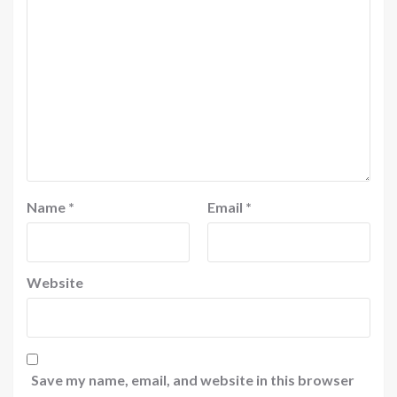
Name
*
Email
*
Website
Save my name, email, and website in this browser