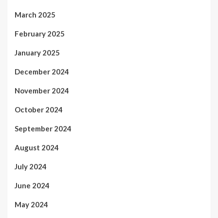
March 2025
February 2025
January 2025
December 2024
November 2024
October 2024
September 2024
August 2024
July 2024
June 2024
May 2024