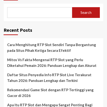
Search
Recent Posts
Cara Menghitung RTP Slot Sendiri Tanpa Bergantung
pada Situs Pihak Ketiga Secara Efektif
Mitos Vs Fakta Mengenai RTP Slot yang Perlu
Diketahui Pemain 2026: Panduan Lengkap dan Akurat
Daftar Situs Penyedia Info RTP Slot Live Terakurat
Tahun 2026: Panduan Lengkap dan Terkini
Rekomendasi Game Slot dengan RTP Tertinggi yang
Gacor di 2026
Apa Itu RTP Slot dan Mengapa Sangat Penting Bagi