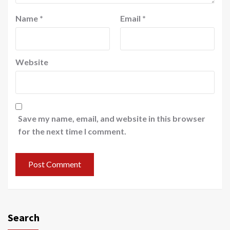
Name
*
Email
*
Website
Save my name, email, and website in this browser
for the next time I comment.
Search