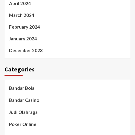
April 2024
March 2024
February 2024
January 2024
December 2023
Categories
Bandar Bola
Bandar Casino
Judi Olahraga
Poker Online