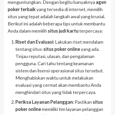
menguntungkan. Dengan begitu banyaknya
agen
poker terbaik
yang tersedia di internet, memilih
situs yang tepat adalah langkah awal yang krusial.
Berikut ini adalah beberapa tips untuk membantu
Anda dalam memilih
situs judi kartu
terpercaya:
Riset dan Evaluasi:
Lakukan riset mendalam
tentang situs-
situs poker online
yang ada.
Tinjau reputasi, ulasan, dan pengalaman
pengguna. Cari tahu tentang keamanan
sistem dan lisensi operasional situs tersebut.
Menghabiskan waktu untuk melakukan
evaluasi yang cermat akan membantu Anda
menghindari situs yang tidak terpercaya.
Periksa Layanan Pelanggan:
Pastikan
situs
poker online
memiliki tim layanan pelanggan