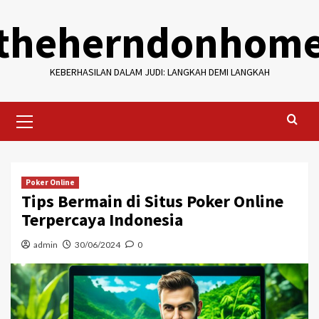
Skip
theherndonhom
to
content
KEBERHASILAN DALAM JUDI: LANGKAH DEMI LANGKAH
Primary
Menu
Poker Online
Tips Bermain di Situs Poker Online
Terpercaya Indonesia
admin
30/06/2024
0