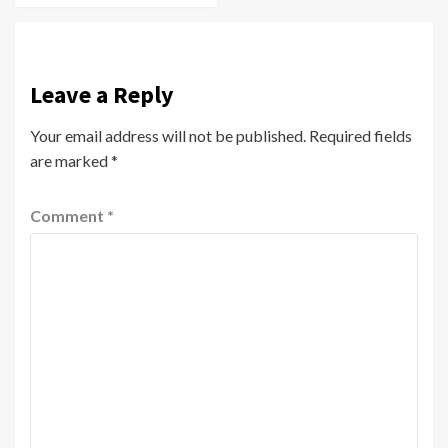
Leave a Reply
Your email address will not be published.
Required fields
are marked
*
Comment
*