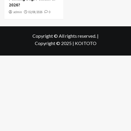
2026?
admin
02/08/2026
0
Copyright © All rights reserved.
|
Copyright © 2025 |
KOITOTO