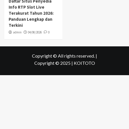
Daftar Situs Penyedia
Info RTP Slot Live
Terakurat Tahun 2026:
Panduan Lengkap dan
Terkini
admin
04/08/2026
0
Copyright © All rights reserved.
|
Copyright © 2025 |
KOITOTO