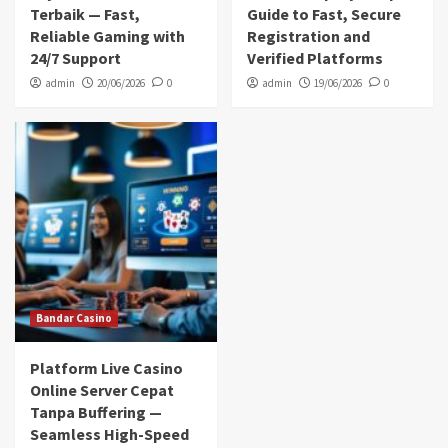
Terbaik — Fast,
Guide to Fast, Secure
Reliable Gaming with
Registration and
24/7 Support
Verified Platforms
admin
20/06/2026
0
admin
19/06/2026
0
Bandar Casino
Platform Live Casino
Online Server Cepat
Tanpa Buffering —
Seamless High-Speed