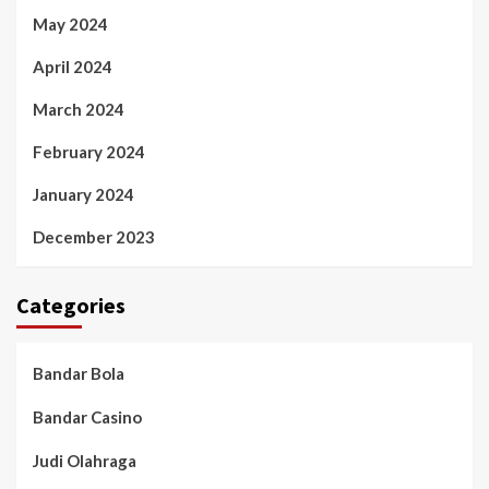
May 2024
April 2024
March 2024
February 2024
January 2024
December 2023
Categories
Bandar Bola
Bandar Casino
Judi Olahraga