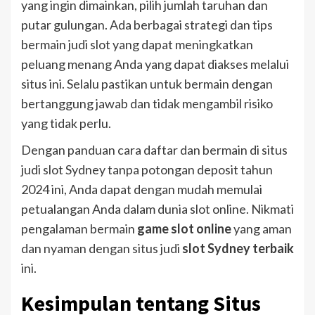
yang ingin dimainkan, pilih jumlah taruhan dan
putar gulungan. Ada berbagai strategi dan tips
bermain judi slot yang dapat meningkatkan
peluang menang Anda yang dapat diakses melalui
situs ini. Selalu pastikan untuk bermain dengan
bertanggung jawab dan tidak mengambil risiko
yang tidak perlu.
Dengan panduan cara daftar dan bermain di situs
judi slot Sydney tanpa potongan deposit tahun
2024 ini, Anda dapat dengan mudah memulai
petualangan Anda dalam dunia slot online. Nikmati
pengalaman bermain
game slot online
yang aman
dan nyaman dengan situs judi
slot Sydney terbaik
ini.
Kesimpulan tentang Situs