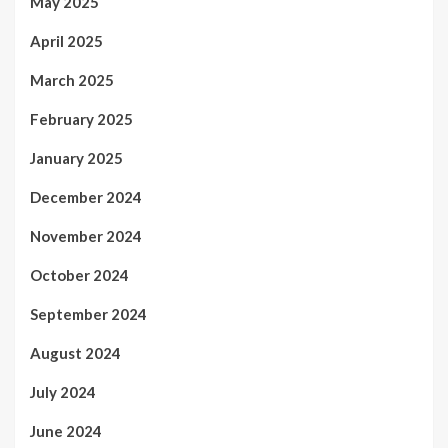
May 2025
April 2025
March 2025
February 2025
January 2025
December 2024
November 2024
October 2024
September 2024
August 2024
July 2024
June 2024