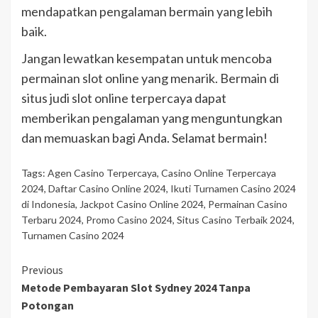
mendapatkan pengalaman bermain yang lebih
baik.
Jangan lewatkan kesempatan untuk mencoba
permainan slot online yang menarik. Bermain di
situs judi slot online terpercaya dapat
memberikan pengalaman yang menguntungkan
dan memuaskan bagi Anda. Selamat bermain!
Tags:
Agen Casino Terpercaya
,
Casino Online Terpercaya
2024
,
Daftar Casino Online 2024
,
Ikuti Turnamen Casino 2024
di Indonesia
,
Jackpot Casino Online 2024
,
Permainan Casino
Terbaru 2024
,
Promo Casino 2024
,
Situs Casino Terbaik 2024
,
Turnamen Casino 2024
Continue
Previous
Metode Pembayaran Slot Sydney 2024 Tanpa
Reading
Potongan