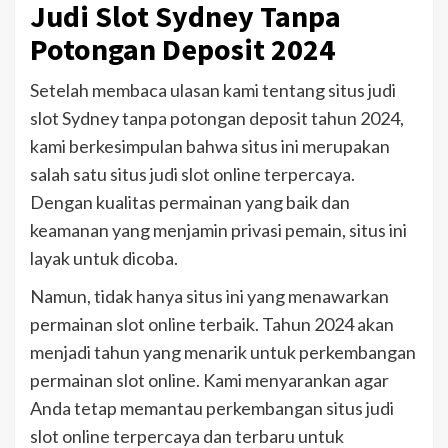
Judi Slot Sydney Tanpa
Potongan Deposit 2024
Setelah membaca ulasan kami tentang situs judi
slot Sydney tanpa potongan deposit tahun 2024,
kami berkesimpulan bahwa situs ini merupakan
salah satu situs judi slot online terpercaya.
Dengan kualitas permainan yang baik dan
keamanan yang menjamin privasi pemain, situs ini
layak untuk dicoba.
Namun, tidak hanya situs ini yang menawarkan
permainan slot online terbaik. Tahun 2024 akan
menjadi tahun yang menarik untuk perkembangan
permainan slot online. Kami menyarankan agar
Anda tetap memantau perkembangan situs judi
slot online terpercaya dan terbaru untuk