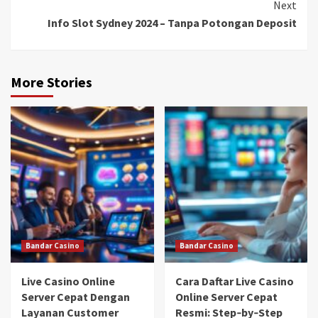
Next
Info Slot Sydney 2024 – Tanpa Potongan Deposit
More Stories
Bandar Casino
Bandar Casino
Live Casino Online
Cara Daftar Live Casino
Server Cepat Dengan
Online Server Cepat
Layanan Customer
Resmi: Step‑by‑Step