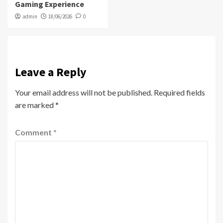
Gaming Experience
admin
18/06/2026
0
Leave a Reply
Your email address will not be published.
Required fields
are marked
*
Comment
*