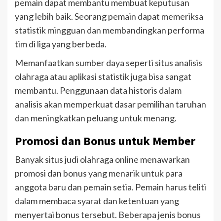
pemain dapat membantu membuat keputusan
yang lebih baik. Seorang pemain dapat memeriksa
statistik mingguan dan membandingkan performa
tim di liga yang berbeda.
Memanfaatkan sumber daya seperti situs analisis
olahraga atau aplikasi statistik juga bisa sangat
membantu. Penggunaan data historis dalam
analisis akan memperkuat dasar pemilihan taruhan
dan meningkatkan peluang untuk menang.
Promosi dan Bonus untuk Member
Banyak situs judi olahraga online menawarkan
promosi dan bonus yang menarik untuk para
anggota baru dan pemain setia. Pemain harus teliti
dalam membaca syarat dan ketentuan yang
menyertai bonus tersebut. Beberapa jenis bonus