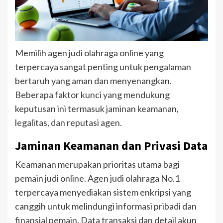
Memilih agen judi olahraga online yang
terpercaya sangat penting untuk pengalaman
bertaruh yang aman dan menyenangkan.
Beberapa faktor kunci yang mendukung
keputusan ini termasuk jaminan keamanan,
legalitas, dan reputasi agen.
Jaminan Keamanan dan Privasi Data
Keamanan merupakan prioritas utama bagi
pemain judi online. Agen judi olahraga No.1
terpercaya menyediakan sistem enkripsi yang
canggih untuk melindungi informasi pribadi dan
finansial pemain. Data transaksi dan detail akun