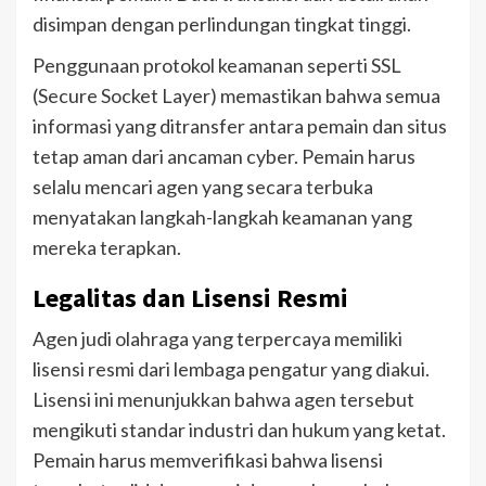
disimpan dengan perlindungan tingkat tinggi.
Penggunaan protokol keamanan seperti SSL
(Secure Socket Layer) memastikan bahwa semua
informasi yang ditransfer antara pemain dan situs
tetap aman dari ancaman cyber. Pemain harus
selalu mencari agen yang secara terbuka
menyatakan langkah-langkah keamanan yang
mereka terapkan.
Legalitas dan Lisensi Resmi
Agen judi olahraga yang terpercaya memiliki
lisensi resmi dari lembaga pengatur yang diakui.
Lisensi ini menunjukkan bahwa agen tersebut
mengikuti standar industri dan hukum yang ketat.
Pemain harus memverifikasi bahwa lisensi