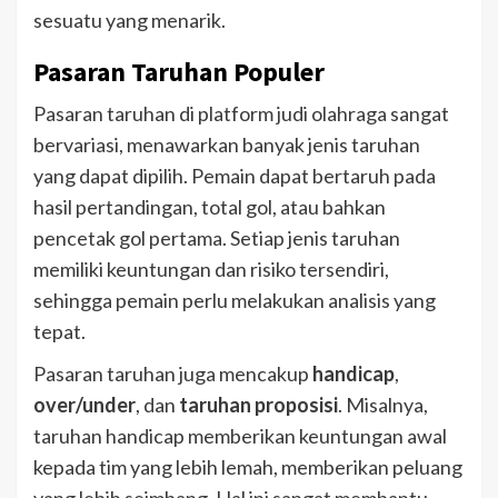
sesuatu yang menarik.
Pasaran Taruhan Populer
Pasaran taruhan di platform judi olahraga sangat
bervariasi, menawarkan banyak jenis taruhan
yang dapat dipilih. Pemain dapat bertaruh pada
hasil pertandingan, total gol, atau bahkan
pencetak gol pertama. Setiap jenis taruhan
memiliki keuntungan dan risiko tersendiri,
sehingga pemain perlu melakukan analisis yang
tepat.
Pasaran taruhan juga mencakup
handicap
,
over/under
, dan
taruhan proposisi
. Misalnya,
taruhan handicap memberikan keuntungan awal
kepada tim yang lebih lemah, memberikan peluang
yang lebih seimbang. Hal ini sangat membantu