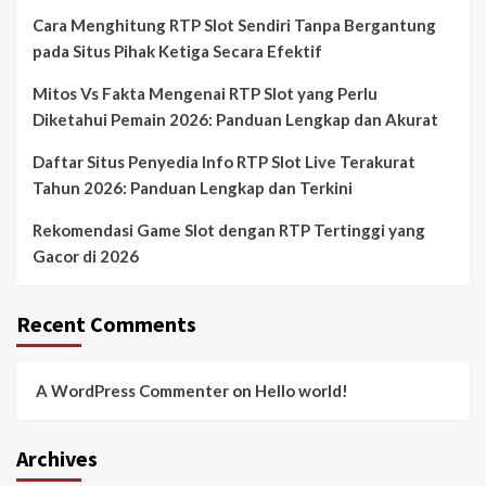
Cara Menghitung RTP Slot Sendiri Tanpa Bergantung
pada Situs Pihak Ketiga Secara Efektif
Mitos Vs Fakta Mengenai RTP Slot yang Perlu
Diketahui Pemain 2026: Panduan Lengkap dan Akurat
Daftar Situs Penyedia Info RTP Slot Live Terakurat
Tahun 2026: Panduan Lengkap dan Terkini
Rekomendasi Game Slot dengan RTP Tertinggi yang
Gacor di 2026
Recent Comments
A WordPress Commenter
on
Hello world!
Archives