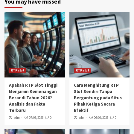
You may have missed
RTP slot
RTP slot
Apakah RTP Slot Tinggi
Cara Menghitung RTP
Menjamin Kemenangan
Slot Sendiri Tanpa
Besar di Tahun 2026?
Bergantung pada Situs
Analisis dan Fakta
Pihak Ketiga Secara
Terbaru
Efektif
admin
07/08/2026
0
admin
06/08/2026
0