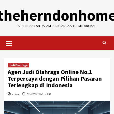
Skip
theherndonhom
to
content
KEBERHASILAN DALAM JUDI: LANGKAH DEMI LANGKAH
Primary
Menu
Judi Olahraga
Agen Judi Olahraga Online No.1
Terpercaya dengan Pilihan Pasaran
Terlengkap di Indonesia
admin
13/02/2026
0