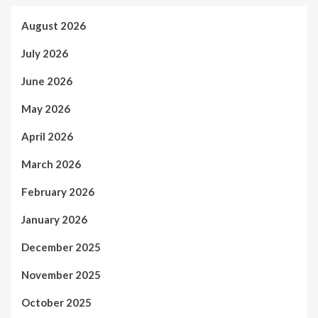
August 2026
July 2026
June 2026
May 2026
April 2026
March 2026
February 2026
January 2026
December 2025
November 2025
October 2025