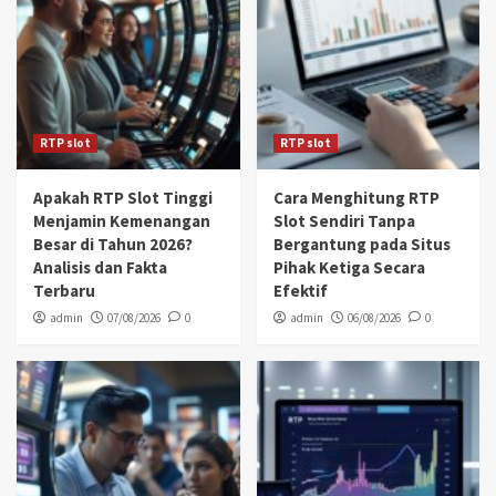
RTP slot
RTP slot
Apakah RTP Slot Tinggi
Cara Menghitung RTP
Menjamin Kemenangan
Slot Sendiri Tanpa
Besar di Tahun 2026?
Bergantung pada Situs
Analisis dan Fakta
Pihak Ketiga Secara
Terbaru
Efektif
admin
07/08/2026
0
admin
06/08/2026
0