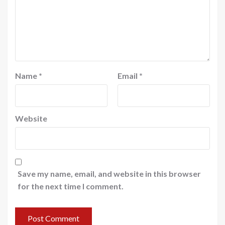
Name
*
Email
*
Website
Save my name, email, and website in this browser
for the next time I comment.