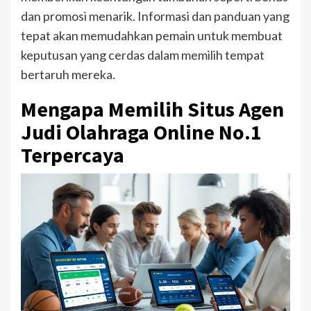
dan promosi menarik. Informasi dan panduan yang
tepat akan memudahkan pemain untuk membuat
keputusan yang cerdas dalam memilih tempat
bertaruh mereka.
Mengapa Memilih Situs Agen
Judi Olahraga Online No.1
Terpercaya