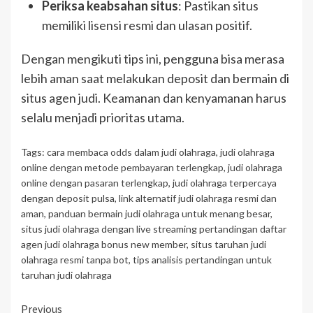
Periksa keabsahan situs
: Pastikan situs
memiliki lisensi resmi dan ulasan positif.
Dengan mengikuti tips ini, pengguna bisa merasa
lebih aman saat melakukan deposit dan bermain di
situs agen judi. Keamanan dan kenyamanan harus
selalu menjadi prioritas utama.
Tags:
cara membaca odds dalam judi olahraga
,
judi olahraga
online dengan metode pembayaran terlengkap
,
judi olahraga
online dengan pasaran terlengkap
,
judi olahraga terpercaya
dengan deposit pulsa
,
link alternatif judi olahraga resmi dan
aman
,
panduan bermain judi olahraga untuk menang besar
,
situs judi olahraga dengan live streaming pertandingan daftar
agen judi olahraga bonus new member
,
situs taruhan judi
olahraga resmi tanpa bot
,
tips analisis pertandingan untuk
taruhan judi olahraga
Continue
Previous