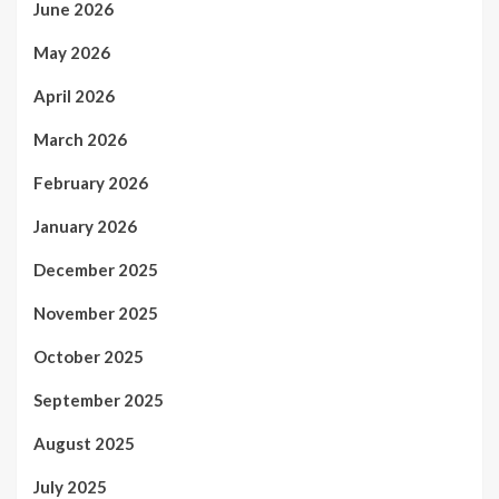
June 2026
May 2026
April 2026
March 2026
February 2026
January 2026
December 2025
November 2025
October 2025
September 2025
August 2025
July 2025