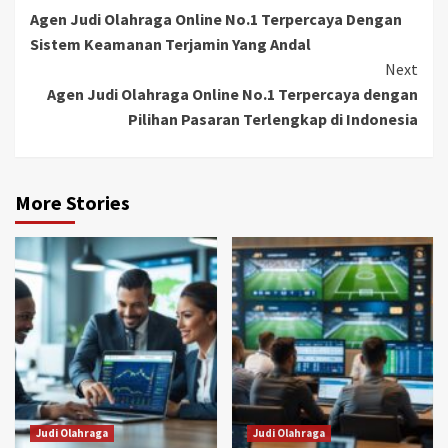
Agen Judi Olahraga Online No.1 Terpercaya Dengan
Reading
Sistem Keamanan Terjamin Yang Andal
Next
Agen Judi Olahraga Online No.1 Terpercaya dengan
Pilihan Pasaran Terlengkap di Indonesia
More Stories
Judi Olahraga
Judi Olahraga