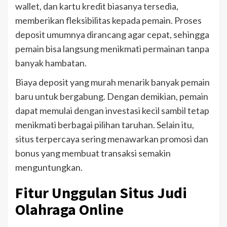
wallet, dan kartu kredit biasanya tersedia,
memberikan fleksibilitas kepada pemain. Proses
deposit umumnya dirancang agar cepat, sehingga
pemain bisa langsung menikmati permainan tanpa
banyak hambatan.
Biaya deposit yang murah menarik banyak pemain
baru untuk bergabung. Dengan demikian, pemain
dapat memulai dengan investasi kecil sambil tetap
menikmati berbagai pilihan taruhan. Selain itu,
situs terpercaya sering menawarkan promosi dan
bonus yang membuat transaksi semakin
menguntungkan.
Fitur Unggulan Situs Judi
Olahraga Online