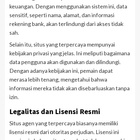
keuangan. Dengan menggunakan sistem ini, data
sensitif, seperti nama, alamat, dan informasi
rekening bank, akan terlindungi dari akses tidak
sah.
Selain itu, situs yang terpercaya mempunyai
kebijakan privasi yang jelas. Ini meliputi bagaimana
data pengguna akan digunakan dan dilindungi.
Dengan adanya kebijakan ini, pemain dapat
merasa lebih tenang, mengetahui bahwa
informasi mereka tidak akan disebarluaskan tanpa
izin.
Legalitas dan Lisensi Resmi
Situs agen yang terpercaya biasanya memiliki
lisensi resmi dari otoritas perjudian. Lisensi ini