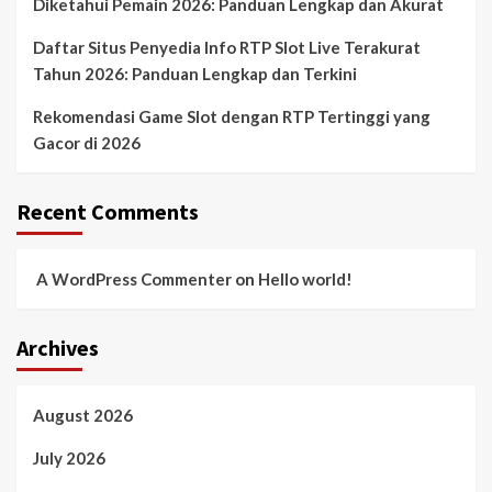
Diketahui Pemain 2026: Panduan Lengkap dan Akurat
Daftar Situs Penyedia Info RTP Slot Live Terakurat
Tahun 2026: Panduan Lengkap dan Terkini
Rekomendasi Game Slot dengan RTP Tertinggi yang
Gacor di 2026
Recent Comments
A WordPress Commenter
on
Hello world!
Archives
August 2026
July 2026