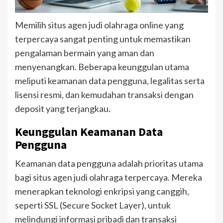
Memilih situs agen judi olahraga online yang
terpercaya sangat penting untuk memastikan
pengalaman bermain yang aman dan
menyenangkan. Beberapa keunggulan utama
meliputi keamanan data pengguna, legalitas serta
lisensi resmi, dan kemudahan transaksi dengan
deposit yang terjangkau.
Keunggulan Keamanan Data
Pengguna
Keamanan data pengguna adalah prioritas utama
bagi situs agen judi olahraga terpercaya. Mereka
menerapkan teknologi enkripsi yang canggih,
seperti SSL (Secure Socket Layer), untuk
melindungi informasi pribadi dan transaksi