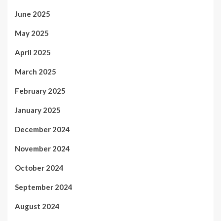
June 2025
May 2025
April 2025
March 2025
February 2025
January 2025
December 2024
November 2024
October 2024
September 2024
August 2024