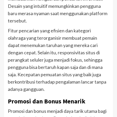
Desain yang intuitif memungkinkan pengguna
baru merasa nyaman saat menggunakan platform
tersebut.
Fitur pencarian yang efisien dan kategori
olahraga yang terorganisir membuat pemain
dapat menemukan taruhan yang mereka cari
dengan cepat. Selain itu, responsivitas situs di
perangkat seluler juga menjadi fokus, sehingga
pengguna bisa bertaruh kapan saja dan di mana
saja. Kecepatan pemuatan situs yang baik juga
berkontribusi terhadap pengalaman lancar tanpa
adanya gangguan.
Promosi dan Bonus Menarik
Promosi dan bonus menjadi daya tarik utama bagi