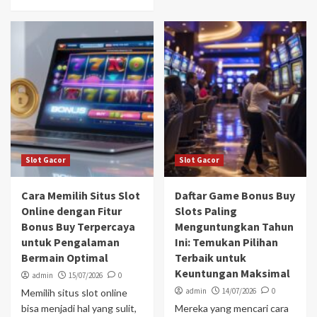
Slot Gacor
Slot Gacor
Cara Memilih Situs Slot
Daftar Game Bonus Buy
Online dengan Fitur
Slots Paling
Bonus Buy Terpercaya
Menguntungkan Tahun
untuk Pengalaman
Ini: Temukan Pilihan
Bermain Optimal
Terbaik untuk
Keuntungan Maksimal
admin
15/07/2026
0
admin
14/07/2026
0
Memilih situs slot online
bisa menjadi hal yang sulit,
Mereka yang mencari cara