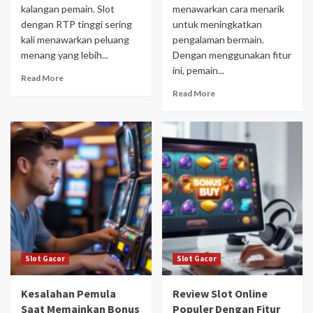
kalangan pemain. Slot
menawarkan cara menarik
dengan RTP tinggi sering
untuk meningkatkan
kali menawarkan peluang
pengalaman bermain.
menang yang lebih...
Dengan menggunakan fitur
ini, pemain...
Read More
Read More
Slot Gacor
Slot Gacor
Kesalahan Pemula
Review Slot Online
Saat Memainkan Bonus
Populer Dengan Fitur