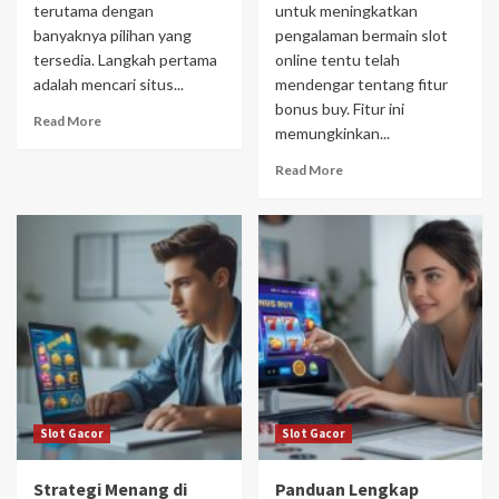
terutama dengan
untuk meningkatkan
banyaknya pilihan yang
pengalaman bermain slot
tersedia. Langkah pertama
online tentu telah
adalah mencari situs...
mendengar tentang fitur
bonus buy. Fitur ini
Read More
memungkinkan...
Read More
Slot Gacor
Slot Gacor
Strategi Menang di
Panduan Lengkap