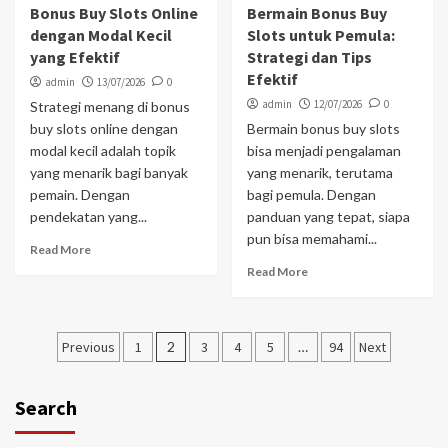
Bonus Buy Slots Online
Bermain Bonus Buy
dengan Modal Kecil
Slots untuk Pemula:
yang Efektif
Strategi dan Tips
Efektif
admin
13/07/2026
0
admin
12/07/2026
0
Strategi menang di bonus
buy slots online dengan
Bermain bonus buy slots
modal kecil adalah topik
bisa menjadi pengalaman
yang menarik bagi banyak
yang menarik, terutama
pemain. Dengan
bagi pemula. Dengan
pendekatan yang...
panduan yang tepat, siapa
pun bisa memahami...
Read More
Read More
Posts
Previous
1
2
3
4
5
…
94
Next
pagination
Search