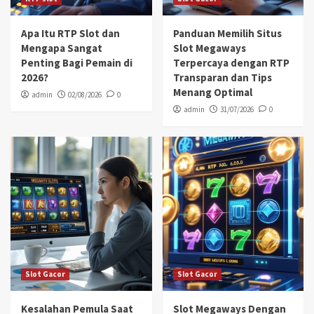
Apa Itu RTP Slot dan
Panduan Memilih Situs
Mengapa Sangat
Slot Megaways
Penting Bagi Pemain di
Terpercaya dengan RTP
2026?
Transparan dan Tips
Menang Optimal
admin
02/08/2026
0
admin
31/07/2026
0
Slot Gacor
Slot Gacor
Kesalahan Pemula Saat
Slot Megaways Dengan