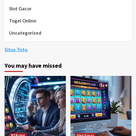
Slot Gacor
Togel Online
Uncategorized
Situs Toto
You may have missed
RTP slot
Slot Gacor