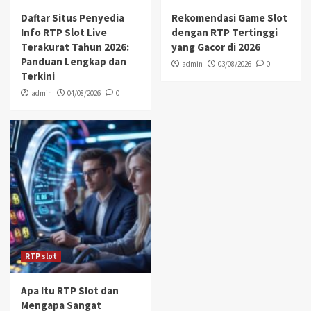
Daftar Situs Penyedia
Rekomendasi Game Slot
Info RTP Slot Live
dengan RTP Tertinggi
Terakurat Tahun 2026:
yang Gacor di 2026
Panduan Lengkap dan
admin
03/08/2026
0
Terkini
admin
04/08/2026
0
RTP slot
Apa Itu RTP Slot dan
Mengapa Sangat