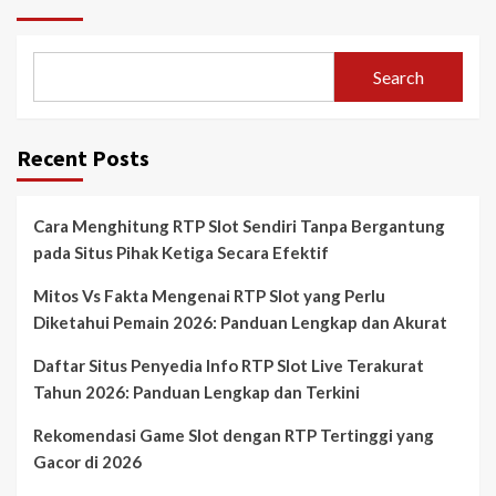
Search
Recent Posts
Cara Menghitung RTP Slot Sendiri Tanpa Bergantung
pada Situs Pihak Ketiga Secara Efektif
Mitos Vs Fakta Mengenai RTP Slot yang Perlu
Diketahui Pemain 2026: Panduan Lengkap dan Akurat
Daftar Situs Penyedia Info RTP Slot Live Terakurat
Tahun 2026: Panduan Lengkap dan Terkini
Rekomendasi Game Slot dengan RTP Tertinggi yang
Gacor di 2026