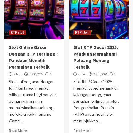
RTP slot
RTP slot
Slot Online Gacor
Slot RTP Gacor 2025:
Dengan RTP Tertinggi:
Panduan Memahami
Panduan Memilih
Peluang Menang
Permainan Terbaik
Terbaik
admin
21/10/2025
0
admin
20/10/2025
0
Slot online gacor dengan
Slot RTP Gacor 2025
RTP tertinggi menjadi
menjadi topik menarik di
pilihan utama bagi banyak
kalangan penggemar
pemain yang ingin
perjudian online. Tingkat
memaksimalkan peluang
Pengembalian Pemain
mereka untuk menang.
(RTP) pada mesin slot
Game...
menunjukkan...
Read More
Read More