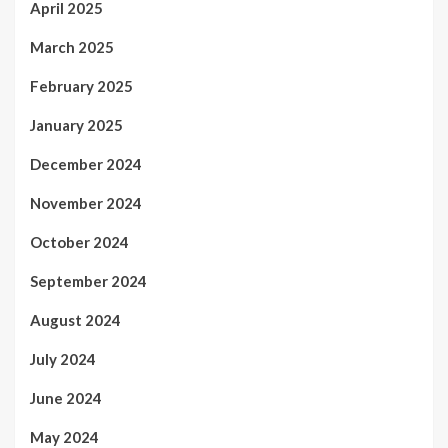
April 2025
March 2025
February 2025
January 2025
December 2024
November 2024
October 2024
September 2024
August 2024
July 2024
June 2024
May 2024