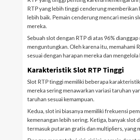
RTP yang lebih tinggi cenderung memberikan
lebih baik. Pemain cenderung mencari mesin s
mereka.
Sebuah slot dengan RTP di atas 96% dianggap
menguntungkan. Oleh karena itu, memahami 
sesuai dengan harapan mereka dan mengelola b
Karakteristik Slot RTP Tinggi
Slot RTP tinggi memiliki beberapa karakterist
mereka sering menawarkan variasi taruhan ya
taruhan sesuai kemampuan.
Kedua, slot ini biasanya memiliki frekuensi pe
kemenangan lebih sering. Ketiga, banyak slot 
termasuk putaran gratis dan multipliers, yang