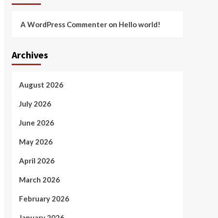
A WordPress Commenter
on
Hello world!
Archives
August 2026
July 2026
June 2026
May 2026
April 2026
March 2026
February 2026
January 2026