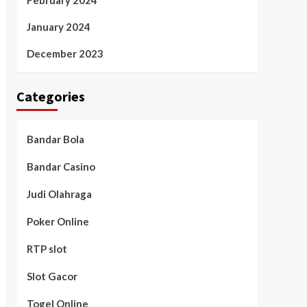
February 2024
January 2024
December 2023
Categories
Bandar Bola
Bandar Casino
Judi Olahraga
Poker Online
RTP slot
Slot Gacor
Togel Online