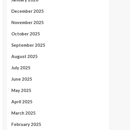
December 2025
November 2025
October 2025
September 2025
August 2025
July 2025
June 2025
May 2025
April 2025
March 2025
February 2025