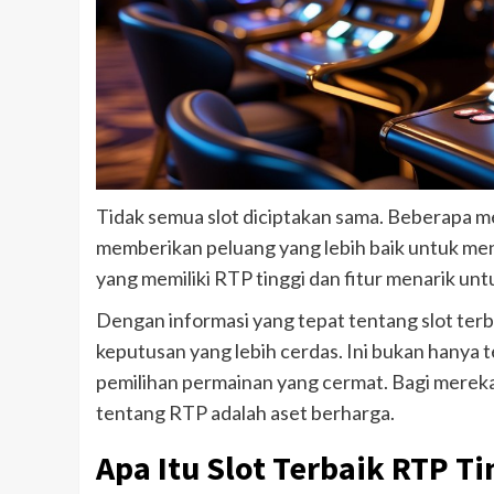
Tidak semua slot diciptakan sama. Beberapa m
memberikan peluang yang lebih baik untuk men
yang memiliki RTP tinggi dan fitur menarik 
Dengan informasi yang tepat tentang slot ter
keputusan yang lebih cerdas. Ini bukan hanya 
pemilihan permainan yang cermat. Bagi mereka
tentang RTP adalah aset berharga.
Apa Itu Slot Terbaik RTP Ti