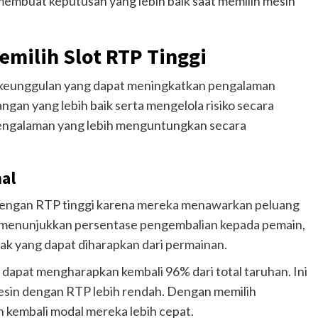
 membuat keputusan yang lebih baik saat memilih mesin
milih Slot RTP Tinggi
 keunggulan yang dapat meningkatkan pengalaman
gan yang lebih baik serta mengelola risiko secara
n pengalaman yang lebih menguntungkan secara
al
ot dengan RTP tinggi karena mereka menawarkan peluang
g menunjukkan persentase pengembalian kepada pemain,
k yang dapat diharapkan dari permainan.
dapat mengharapkan kembali 96% dari total taruhan. Ini
sin dengan RTP lebih rendah. Dengan memilih
 kembali modal mereka lebih cepat.