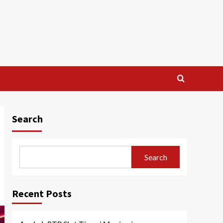
Search
Search
Recent Posts