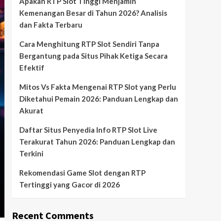
Apakah RTP Slot Tinggi Menjamin
Kemenangan Besar di Tahun 2026? Analisis
dan Fakta Terbaru
Cara Menghitung RTP Slot Sendiri Tanpa
Bergantung pada Situs Pihak Ketiga Secara
Efektif
Mitos Vs Fakta Mengenai RTP Slot yang Perlu
Diketahui Pemain 2026: Panduan Lengkap dan
Akurat
Daftar Situs Penyedia Info RTP Slot Live
Terakurat Tahun 2026: Panduan Lengkap dan
Terkini
Rekomendasi Game Slot dengan RTP
Tertinggi yang Gacor di 2026
Recent Comments