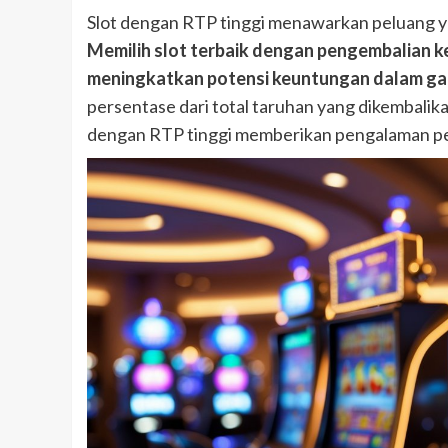
Slot dengan RTP tinggi menawarkan peluang y
Memilih slot terbaik dengan pengembalian k
meningkatkan potensi keuntungan dalam ga
persentase dari total taruhan yang dikembalik
dengan RTP tinggi memberikan pengalaman p