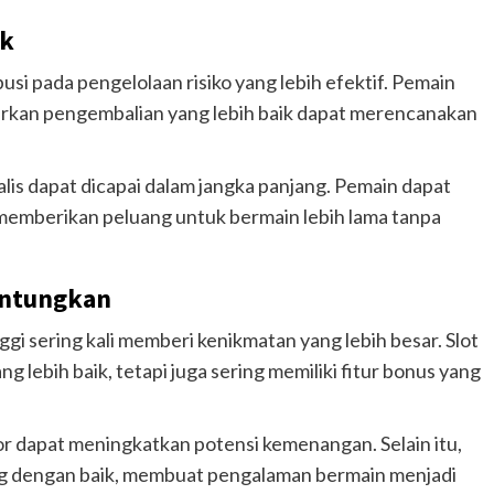
ik
usi pada pengelolaan risiko yang lebih efektif. Pemain
kan pengembalian yang lebih baik dapat merencanakan
alis dapat dicapai dalam jangka panjang. Pemain dapat
 memberikan peluang untuk bermain lebih lama tanpa
untungkan
i sering kali memberi kenikmatan yang lebih besar. Slot
 lebih baik, tetapi juga sering memiliki fitur bonus yang
ator dapat meningkatkan potensi kemenangan. Selain itu,
ang dengan baik, membuat pengalaman bermain menjadi