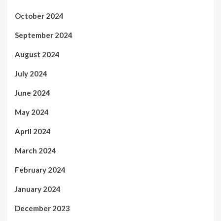
October 2024
September 2024
August 2024
July 2024
June 2024
May 2024
April 2024
March 2024
February 2024
January 2024
December 2023