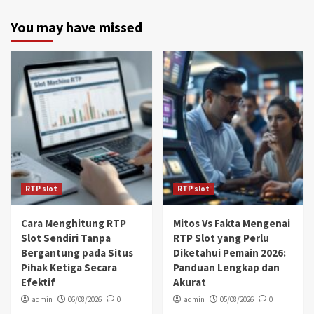
You may have missed
RTP slot
RTP slot
Cara Menghitung RTP
Mitos Vs Fakta Mengenai
Slot Sendiri Tanpa
RTP Slot yang Perlu
Bergantung pada Situs
Diketahui Pemain 2026:
Pihak Ketiga Secara
Panduan Lengkap dan
Efektif
Akurat
admin
06/08/2026
0
admin
05/08/2026
0