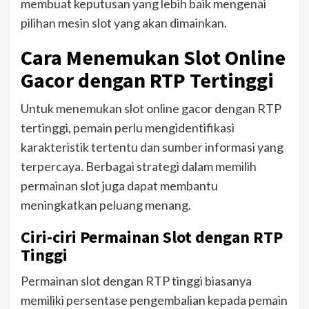
membuat keputusan yang lebih baik mengenai
pilihan mesin slot yang akan dimainkan.
Cara Menemukan Slot Online
Gacor dengan RTP Tertinggi
Untuk menemukan slot online gacor dengan RTP
tertinggi, pemain perlu mengidentifikasi
karakteristik tertentu dan sumber informasi yang
terpercaya. Berbagai strategi dalam memilih
permainan slot juga dapat membantu
meningkatkan peluang menang.
Ciri-ciri Permainan Slot dengan RTP
Tinggi
Permainan slot dengan RTP tinggi biasanya
memiliki persentase pengembalian kepada pemain