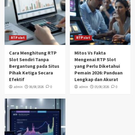
RTP slot
RTP slot
Cara Menghitung RTP
Mitos Vs Fakta
Slot Sendiri Tanpa
Mengenai RTP Slot
Bergantung pada Situs
yang Perlu Diketahui
Pihak Ketiga Secara
Pemain 2026: Panduan
Efektif
Lengkap dan Akurat
admin
06/08/2026
0
admin
05/08/2026
0