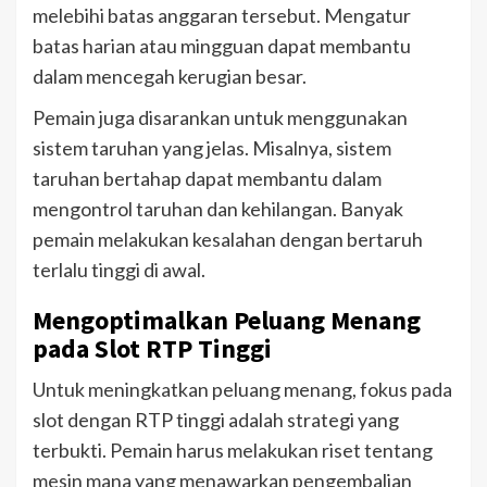
melebihi batas anggaran tersebut. Mengatur
batas harian atau mingguan dapat membantu
dalam mencegah kerugian besar.
Pemain juga disarankan untuk menggunakan
sistem taruhan yang jelas. Misalnya, sistem
taruhan bertahap dapat membantu dalam
mengontrol taruhan dan kehilangan. Banyak
pemain melakukan kesalahan dengan bertaruh
terlalu tinggi di awal.
Mengoptimalkan Peluang Menang
pada Slot RTP Tinggi
Untuk meningkatkan peluang menang, fokus pada
slot dengan RTP tinggi adalah strategi yang
terbukti. Pemain harus melakukan riset tentang
mesin mana yang menawarkan pengembalian