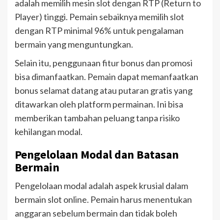
adalah memilih mesin slot dengan RTP (Return to
Player) tinggi. Pemain sebaiknya memilih slot
dengan RTP minimal 96% untuk pengalaman
bermain yang menguntungkan.
Selain itu, penggunaan fitur bonus dan promosi
bisa dimanfaatkan. Pemain dapat memanfaatkan
bonus selamat datang atau putaran gratis yang
ditawarkan oleh platform permainan. Ini bisa
memberikan tambahan peluang tanpa risiko
kehilangan modal.
Pengelolaan Modal dan Batasan
Bermain
Pengelolaan modal adalah aspek krusial dalam
bermain slot online. Pemain harus menentukan
anggaran sebelum bermain dan tidak boleh