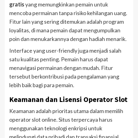
gratis
yang memungkinkan pemain untuk
mencoba permainan tanpa risiko kehilangan uang.
Fitur lain yang sering ditemukan adalah program
loyalitas, di mana pemain dapat mengumpulkan
poin dan menukarkannya dengan hadiah menarik.
Interface yang user-friendly juga menjadi salah
satu kualitas penting. Pemain harus dapat
menavigasi permainan dengan mudah. Fitur
tersebut berkontribusi pada pengalaman yang
lebih baik bagi para pemain.
Keamanan dan Lisensi Operator Slot
Keamanan adalah prioritas utama dalam memilih
operator slot online. Situs terpercaya harus
menggunakan teknologi enkripsi untuk
melindungi data pribadi dan transaksi finansial