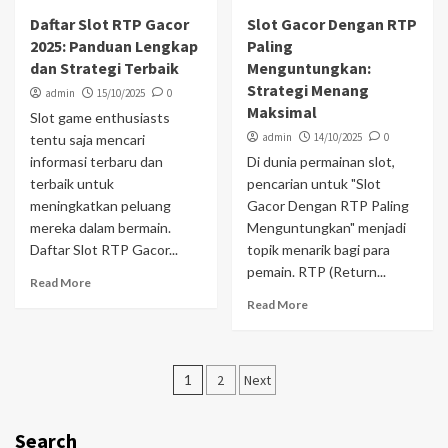
Daftar Slot RTP Gacor
Slot Gacor Dengan RTP
2025: Panduan Lengkap
Paling
dan Strategi Terbaik
Menguntungkan:
Strategi Menang
admin
15/10/2025
0
Maksimal
Slot game enthusiasts
admin
14/10/2025
0
tentu saja mencari
informasi terbaru dan
Di dunia permainan slot,
terbaik untuk
pencarian untuk "Slot
meningkatkan peluang
Gacor Dengan RTP Paling
mereka dalam bermain.
Menguntungkan" menjadi
Daftar Slot RTP Gacor...
topik menarik bagi para
pemain. RTP (Return...
Read More
Read More
Posts
1
2
Next
pagination
Search