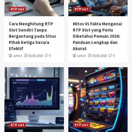
RTP slot
RTP slot
Cara Menghitung RTP
Mitos Vs Fakta Mengenai
Slot Sendiri Tanpa
RTP Slot yang Perlu
Bergantung pada Situs
Diketahui Pemain 2026:
Pihak Ketiga Secara
Panduan Lengkap dan
Efektif
Akurat
admin
06/08/2026
0
admin
05/08/2026
0
RTP slot
RTP slot