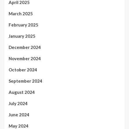
April 2025
March 2025
February 2025
January 2025
December 2024
November 2024
October 2024
September 2024
August 2024
July 2024
June 2024
May 2024