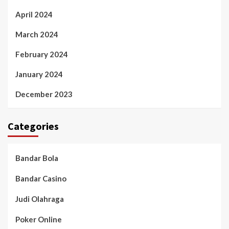
April 2024
March 2024
February 2024
January 2024
December 2023
Categories
Bandar Bola
Bandar Casino
Judi Olahraga
Poker Online