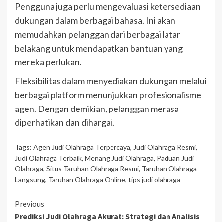
Pengguna juga perlu mengevaluasi ketersediaan
dukungan dalam berbagai bahasa. Ini akan
memudahkan pelanggan dari berbagai latar
belakang untuk mendapatkan bantuan yang
mereka perlukan.
Fleksibilitas dalam menyediakan dukungan melalui
berbagai platform menunjukkan profesionalisme
agen. Dengan demikian, pelanggan merasa
diperhatikan dan dihargai.
Tags:
Agen Judi Olahraga Terpercaya
,
Judi Olahraga Resmi
,
Judi Olahraga Terbaik
,
Menang Judi Olahraga
,
Paduan Judi
Olahraga
,
Situs Taruhan Olahraga Resmi
,
Taruhan Olahraga
Langsung
,
Taruhan Olahraga Online
,
tips judi olahraga
Continue
Previous
Prediksi Judi Olahraga Akurat: Strategi dan Analisis
Reading