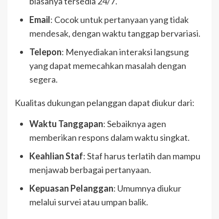
biasanya tersedia 24/7.
Email
: Cocok untuk pertanyaan yang tidak
mendesak, dengan waktu tanggap bervariasi.
Telepon
: Menyediakan interaksi langsung
yang dapat memecahkan masalah dengan
segera.
Kualitas dukungan pelanggan dapat diukur dari:
Waktu Tanggapan
: Sebaiknya agen
memberikan respons dalam waktu singkat.
Keahlian Staf
: Staf harus terlatih dan mampu
menjawab berbagai pertanyaan.
Kepuasan Pelanggan
: Umumnya diukur
melalui survei atau umpan balik.