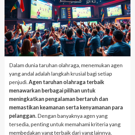
Dalam dunia taruhan olahraga, menemukan agen
yang andal adalah langkah krusial bagi setiap
penjudi.
Agen taruhan olahraga terbaik
menawarkan berbagai pilihan untuk
meningkatkan pengalaman bertaruh dan
memastikan keamanan serta kenyamanan para
pelanggan.
Dengan banyaknya agen yang
tersedia, penting untuk memahami kriteria yang
membedakan yang terbaik dari yang lainnya.