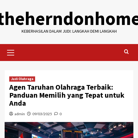
Skip
theherndonhom
to
content
KEBERHASILAN DALAM JUDI: LANGKAH DEMI LANGKAH
Primary
Menu
Judi Olahraga
Agen Taruhan Olahraga Terbaik:
Panduan Memilih yang Tepat untuk
Anda
admin
09/03/2025
0