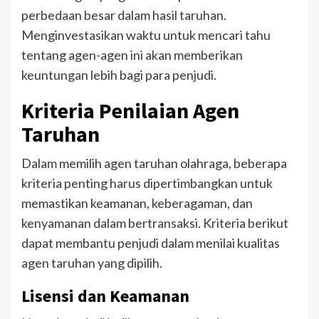
perbedaan besar dalam hasil taruhan.
Menginvestasikan waktu untuk mencari tahu
tentang agen-agen ini akan memberikan
keuntungan lebih bagi para penjudi.
Kriteria Penilaian Agen
Taruhan
Dalam memilih agen taruhan olahraga, beberapa
kriteria penting harus dipertimbangkan untuk
memastikan keamanan, keberagaman, dan
kenyamanan dalam bertransaksi. Kriteria berikut
dapat membantu penjudi dalam menilai kualitas
agen taruhan yang dipilih.
Lisensi dan Keamanan