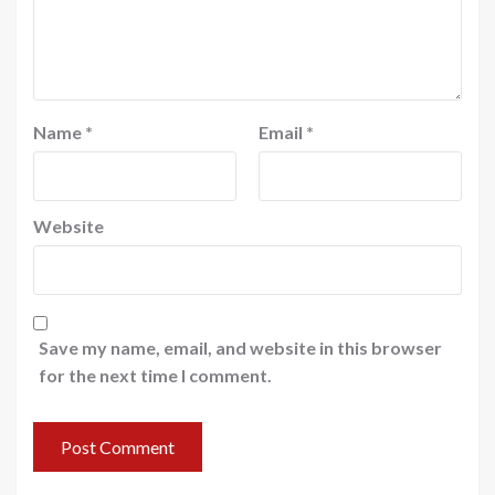
Name
*
Email
*
Website
Save my name, email, and website in this browser
for the next time I comment.