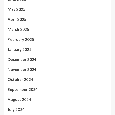
May 2025
April 2025
March 2025
February 2025
January 2025
December 2024
November 2024
October 2024
September 2024
August 2024
July 2024