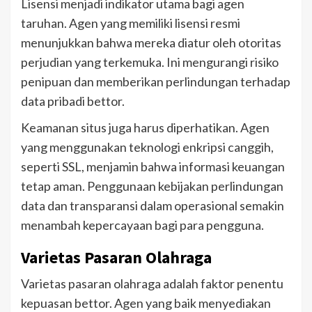
Lisensi menjadi indikator utama bagi agen
taruhan. Agen yang memiliki lisensi resmi
menunjukkan bahwa mereka diatur oleh otoritas
perjudian yang terkemuka. Ini mengurangi risiko
penipuan dan memberikan perlindungan terhadap
data pribadi bettor.
Keamanan situs juga harus diperhatikan. Agen
yang menggunakan teknologi enkripsi canggih,
seperti SSL, menjamin bahwa informasi keuangan
tetap aman. Penggunaan kebijakan perlindungan
data dan transparansi dalam operasional semakin
menambah kepercayaan bagi para pengguna.
Varietas Pasaran Olahraga
Varietas pasaran olahraga adalah faktor penentu
kepuasan bettor. Agen yang baik menyediakan