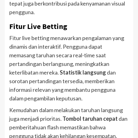
tepat juga berkontribusi pada kenyamanan visual
pengguna.
Fitur Live Betting
Fitur live betting menawarkan pengalaman yang
dinamis dan interaktif. Pengguna dapat
memasang taruhan secara real-time saat
pertandingan berlangsung, meningkatkan
keterlibatan mereka.
Statistik langsung
dan
sorotan pertandingan tersedia, memberikan
informasi relevan yang membantu pengguna
dalam pengambilan keputusan.
Kemudahan dalam melakukan taruhan langsung
juga menjadi prioritas.
Tombol taruhan cepat
dan
pemberitahuan flash memastikan bahwa
pengguna tidak akan kehilangan kesempatan.