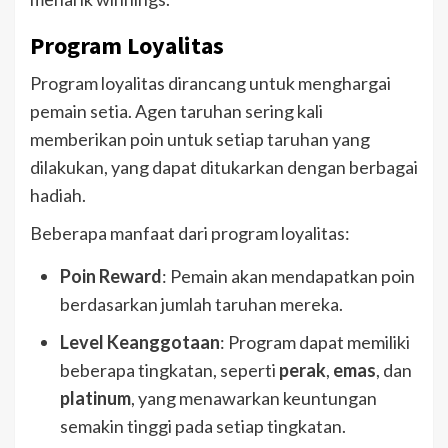
Program Loyalitas
Program loyalitas dirancang untuk menghargai
pemain setia. Agen taruhan sering kali
memberikan poin untuk setiap taruhan yang
dilakukan, yang dapat ditukarkan dengan berbagai
hadiah.
Beberapa manfaat dari program loyalitas:
Poin Reward
: Pemain akan mendapatkan poin
berdasarkan jumlah taruhan mereka.
Level Keanggotaan
: Program dapat memiliki
beberapa tingkatan, seperti
perak
,
emas
, dan
platinum
, yang menawarkan keuntungan
semakin tinggi pada setiap tingkatan.