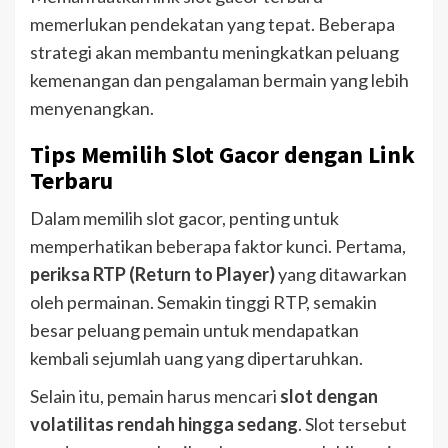
memerlukan pendekatan yang tepat. Beberapa
strategi akan membantu meningkatkan peluang
kemenangan dan pengalaman bermain yang lebih
menyenangkan.
Tips Memilih Slot Gacor dengan Link
Terbaru
Dalam memilih slot gacor, penting untuk
memperhatikan beberapa faktor kunci. Pertama,
periksa RTP (Return to Player)
yang ditawarkan
oleh permainan. Semakin tinggi RTP, semakin
besar peluang pemain untuk mendapatkan
kembali sejumlah uang yang dipertaruhkan.
Selain itu, pemain harus mencari
slot dengan
volatilitas rendah hingga sedang
. Slot tersebut