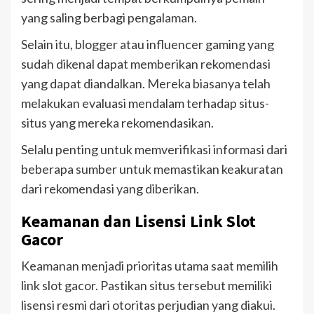
yang saling berbagi pengalaman.
Selain itu, blogger atau influencer gaming yang
sudah dikenal dapat memberikan rekomendasi
yang dapat diandalkan. Mereka biasanya telah
melakukan evaluasi mendalam terhadap situs-
situs yang mereka rekomendasikan.
Selalu penting untuk memverifikasi informasi dari
beberapa sumber untuk memastikan keakuratan
dari rekomendasi yang diberikan.
Keamanan dan Lisensi Link Slot
Gacor
Keamanan menjadi prioritas utama saat memilih
link slot gacor. Pastikan situs tersebut memiliki
lisensi resmi dari otoritas perjudian yang diakui.