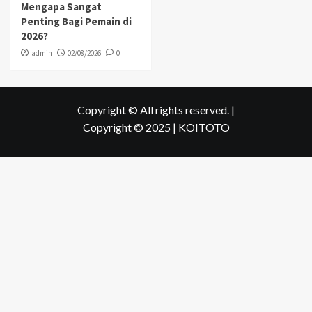
Mengapa Sangat
Penting Bagi Pemain di
2026?
admin
02/08/2026
0
Copyright © All rights reserved.
|
Copyright © 2025 |
KOITOTO