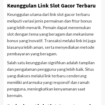
Keunggulan Link Slot Gacor Terbaru
Keunggulan utama dari link slot gacor terbaru
meliputi variasi jenis permainan dan fitur bonus
yang lebih menarik. Pemain dapat menemukan
slot dengan tema yang beragam dan mekanisme
bonus yang inovatif. Transaksi melalui link ini juga
biasanya lebih aman, serta menyediakan metode
pembayaran yang beragam.
Salah satu keunggulan signifikan adalah tampilan
dan pengalaman pengguna yang lebih baik. Situs
yang diakses melalui link terbaru cenderung
memiliki antarmuka yang responsif dan ramah
pengguna, meningkatkan kenyamanan saat
bermain.