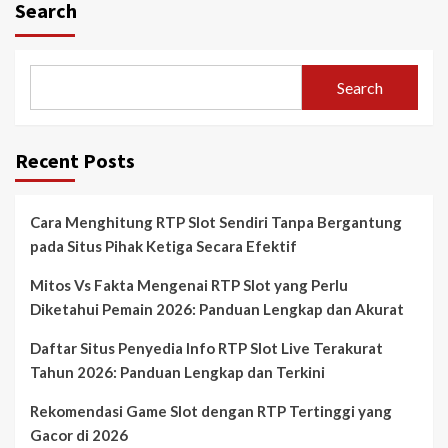
Search
Search
Recent Posts
Cara Menghitung RTP Slot Sendiri Tanpa Bergantung
pada Situs Pihak Ketiga Secara Efektif
Mitos Vs Fakta Mengenai RTP Slot yang Perlu
Diketahui Pemain 2026: Panduan Lengkap dan Akurat
Daftar Situs Penyedia Info RTP Slot Live Terakurat
Tahun 2026: Panduan Lengkap dan Terkini
Rekomendasi Game Slot dengan RTP Tertinggi yang
Gacor di 2026