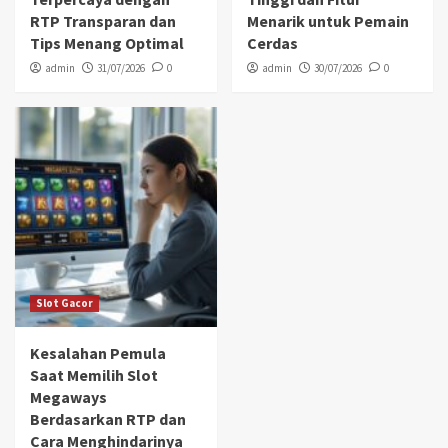
RTP Transparan dan
Menarik untuk Pemain
Tips Menang Optimal
Cerdas
admin
31/07/2026
0
admin
30/07/2026
0
Slot Gacor
Kesalahan Pemula
Saat Memilih Slot
Megaways
Berdasarkan RTP dan
Cara Menghindarinya