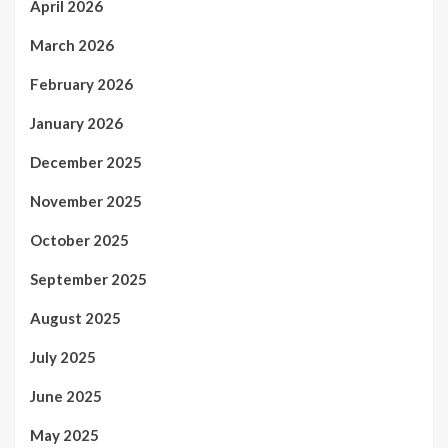
April 2026
March 2026
February 2026
January 2026
December 2025
November 2025
October 2025
September 2025
August 2025
July 2025
June 2025
May 2025