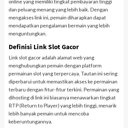
online yang memiliki tingkat pembayaran tinggi
dan peluang menang yang lebih baik. Dengan
mengakses link ini, pemain diharapkan dapat
mendapatkan pengalaman bermain yang lebih
menguntungkan.
Definisi Link Slot Gacor
Link slot gacor adalah alamat web yang
menghubungkan pemain dengan platform
permainan slot yang terpercaya. Tautan ini sering
diperbarui untuk memastikan akses ke permainan
terbaru dengan fitur-fitur terkini. Permainan yang
dihosting di link ini biasanya menawarkan tingkat
RTP (Return to Player) yang lebih tinggi, menarik
lebih banyak pemain untuk mencoba
keberuntungannya.