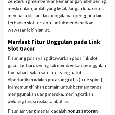
cenderung memberikan kemenangan lebih sering,
meski dalam jumlah yang kecil. Jangan lupa untuk
membaca ulasan dan pengalaman pengguna lain
terhadap slot tertentu untuk mendapatkan
wawasan lebih lanjut.
Manfaat Fitur Unggulan pada Link
Slot Gacor
Fitur unggulan yang ditawarkan pada link slot
gacor terbaru sering kali memberikan keunggulan
tambahan. Salah satu fitur yang patut
diperhatikan adalah
putaran gratis (free spins)
.
Ini memungkinkan pemain untuk bermain tanpa
menggunakan uang mereka, meningkatkan
peluang tanpa risiko tambahan.
Fitur lain yang menarik adalah
bonus setoran