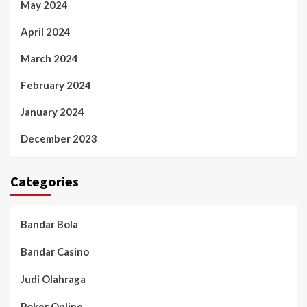
May 2024
April 2024
March 2024
February 2024
January 2024
December 2023
Categories
Bandar Bola
Bandar Casino
Judi Olahraga
Poker Online