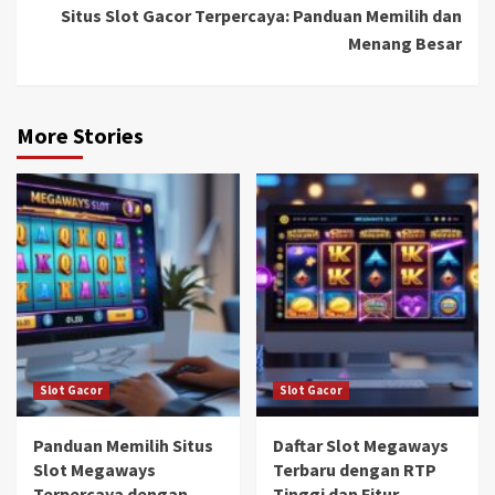
Situs Slot Gacor Terpercaya: Panduan Memilih dan
Menang Besar
More Stories
Slot Gacor
Slot Gacor
Panduan Memilih Situs
Daftar Slot Megaways
Slot Megaways
Terbaru dengan RTP
Terpercaya dengan
Tinggi dan Fitur